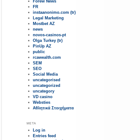
Forew News
FR
instaanonimo.com (tr)
Legal Marketing
Mostbet AZ
news
novos-casinos-pt
Olga Turkey (tr)
PinUp AZ
public
rcawealth.com
SEM
SEO
Social Media
uncategorised
uncategorized
uncategory
VD casino
Websties
Αθλητικά Στοιχήματα
META
Log in
Entries feed