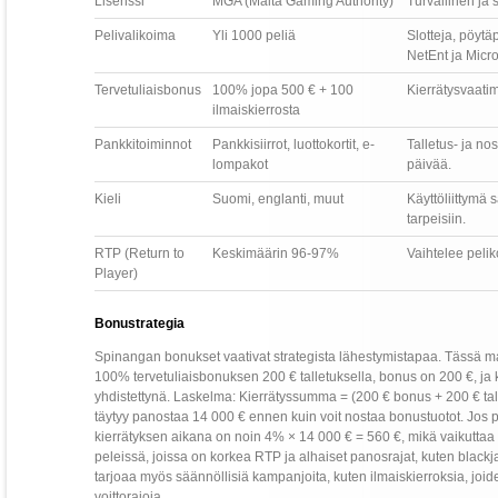
Lisenssi
MGA (Malta Gaming Authority)
Turvallinen ja 
Pelivalikoima
Yli 1000 peliä
Slotteja, pöytäp
NetEnt ja Micr
Tervetuliaisbonus
100% jopa 500 € + 100
Kierrätysvaatim
ilmaiskierrosta
Pankkitoiminnot
Pankkisiirrot, luottokortit, e-
Talletus- ja no
lompakot
päivää.
Kieli
Suomi, englanti, muut
Käyttöliittymä
tarpeisiin.
RTP (Return to
Keskimäärin 96-97%
Vaihtelee pelik
Player)
Bonustrategia
Spinangan bonukset vaativat strategista lähestymistapaa. Tässä ma
100% tervetuliaisbonuksen 200 € talletuksella, bonus on 200 €, ja 
yhdistettynä. Laskelma: Kierrätyssumma = (200 € bonus + 200 € tall
täytyy panostaa 14 000 € ennen kuin voit nostaa bonustuotot. Jos p
kierrätyksen aikana on noin 4% × 14 000 € = 560 €, mikä vaikutta
peleissä, joissa on korkea RTP ja alhaiset panosrajat, kuten blackjac
tarjoaa myös säännöllisiä kampanjoita, kuten ilmaiskierroksia, joiden
voittorajoja.