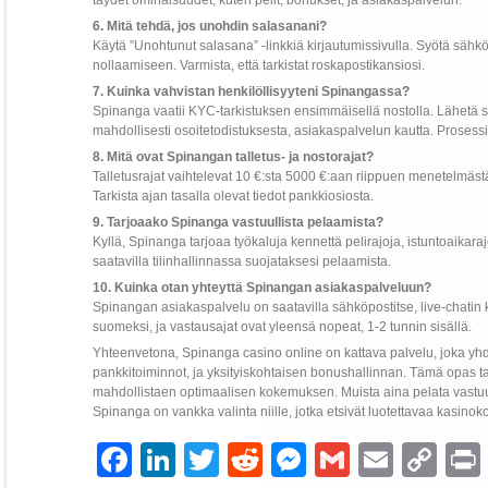
täydet ominaisuudet, kuten pelit, bonukset, ja asiakaspalvelun.
6. Mitä tehdä, jos unohdin salasanani?
Käytä ”Unohtunut salasana” -linkkiä kirjautumissivulla. Syötä sähkö
nollaamiseen. Varmista, että tarkistat roskapostikansiosi.
7. Kuinka vahvistan henkilöllisyyteni Spinangassa?
Spinanga vaatii KYC-tarkistuksen ensimmäisellä nostolla. Lähetä ska
mahdollisesti osoitetodistuksesta, asiakaspalvelun kautta. Prosessi
8. Mitä ovat Spinangan talletus- ja nostorajat?
Talletusrajat vaihtelevat 10 €:sta 5000 €:aan riippuen menetelmästä
Tarkista ajan tasalla olevat tiedot pankkiosiosta.
9. Tarjoaako Spinanga vastuullista pelaamista?
Kyllä, Spinanga tarjoaa työkaluja kennettä pelirajoja, istuntoaika
saatavilla tilinhallinnassa suojataksesi pelaamista.
10. Kuinka otan yhteyttä Spinangan asiakaspalveluun?
Spinangan asiakaspalvelu on saatavilla sähköpostitse, live-chatin k
suomeksi, ja vastausajat ovat yleensä nopeat, 1-2 tunnin sisällä.
Yhteenvetona, Spinanga casino online on kattava palvelu, joka yhdis
pankkitoiminnot, ja yksityiskohtaisen bonushallinnan. Tämä opas tar
mahdollistaen optimaalisen kokemuksen. Muista aina pelata vastuull
Spinanga on vankka valinta niille, jotka etsivät luotettavaa kasino
Facebook
LinkedIn
Twitter
Reddit
Messenger
Gmail
Email
Copy
P