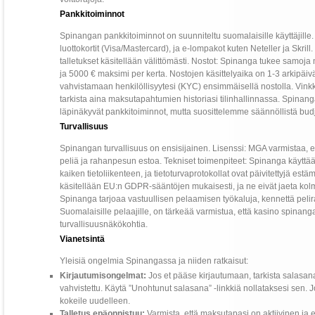
Pankkitoiminnot
Spinangan pankkitoiminnot on suunniteltu suomalaisille käyttäjille. 
luottokortit (Visa/Mastercard), ja e-lompakot kuten Neteller ja Skrill
talletukset käsitellään välittömästi. Nostot: Spinanga tukee samoja 
ja 5000 € maksimi per kerta. Nostojen käsittelyaika on 1-3 arkipäiv
vahvistamaan henkilöllisyytesi (KYC) ensimmäisellä nostolla. Vink
tarkista aina maksutapahtumien historiasi tilinhallinnassa. Spinang
läpinäkyvät pankkitoiminnot, mutta suosittelemme säännöllistä bud
Turvallisuus
Spinangan turvallisuus on ensisijainen. Lisenssi: MGA varmistaa, et
peliä ja rahanpesun estoa. Tekniset toimenpiteet: Spinanga käyttä
kaiken tietoliikenteen, ja tietoturvaprotokollat ovat päivitettyjä est
käsitellään EU:n GDPR-sääntöjen mukaisesti, ja ne eivät jaeta kolm
Spinanga tarjoaa vastuullisen pelaamisen työkaluja, kennettä peli
Suomalaisille pelaajille, on tärkeää varmistua, että kasino spinang
turvallisuusnäkökohtia.
Vianetsintä
Yleisiä ongelmia Spinangassa ja niiden ratkaisut:
Kirjautumisongelmat:
Jos et pääse kirjautumaan, tarkista salasana
vahvistettu. Käytä ”Unohtunut salasana” -linkkiä nollataksesi sen. 
kokeile uudelleen.
Talletus epäonnistuu:
Varmista, että maksutapasi on aktiivinen ja ett