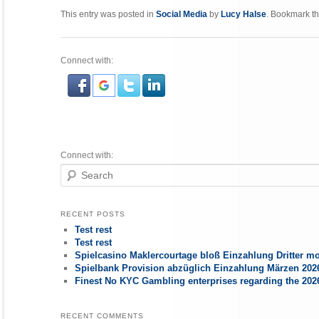
Link
This entry was posted in
Social Media
by
Lucy Halse
. Bookmark t
Connect with:
Connect with:
Search
RECENT POSTS
Test rest
Test rest
Spielcasino Maklercourtage bloß Einzahlung Dritter mo
Spielbank Provision abzüglich Einzahlung Märzen 2026
Finest No KYC Gambling enterprises regarding the 20
RECENT COMMENTS