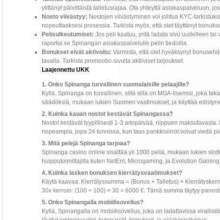
ylittänyt päivittäistä talletusrajaa. Ota yhteyttä asiakaspalveluun, j
Nosto viivästyy:
Nostojen viivästyminen voi johtua KYC-tarkistuksis
nopeuttaaksesi prosessia. Tarkista myös, että olet täyttänyt bonuks
Pelisulkeutumiset:
Jos peli kaatuu, yritä ladata sivu uudelleen ta
raportoi se Spinangan asiakaspalvelulle pelin tiedoilla.
Bonukset eivät aktivoitu:
Varmista, että olet hyväksynyt bonusehdo
tavalla. Tarkista promootio-sivulta aktiiviset tarjoukset.
Laajennettu UKK
1. Onko Spinanga turvallinen suomalaisille pelaajille?
Kyllä, Spinanga on turvallinen, sillä sillä on MGA-lisenssi, joka tak
säädöksiä, mukaan lukien Suomen vaatimukset, ja käyttää edistyn
2. Kuinka kauan nostot kestävät Spinangassa?
Nostot kestävät tyypillisesti 1-3 arkipäivää, riippuen maksutavasta. 
nopeampia, jopa 24 tunnissa, kun taas pankkisiirrot voivat viedä 
3. Mitä pelejä Spinanga tarjoaa?
Spinanga casino online sisältää yli 1000 peliä, mukaan lukien slottej
huipputoimittajilta kuten NetEnt, Microgaming, ja Evolution Gaming.
4. Kuinka lasken bonuksen kierrätysvaatimukset?
Käytä kaavaa: Kierrätyssumma = (Bonus + Talletus) × Kierrätyskerro
30x kerroin: (100 + 100) × 30 = 6000 €. Tämä summa täytyy panos
5. Onko Spinangalla mobiilisovellus?
Kyllä, Spinangalla on mobiilisovellus, joka on ladattavissa virallisilta