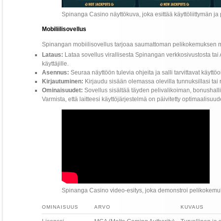
Spinanga Casino näyttökuva, joka esittää käyttöliittymän ja 
Mobiliilisovellus
Spinangan mobiilisovellus tarjoaa saumattoman pelikokemuksen m
Lataus:
Lataa sovellus virallisesta Spinangan verkkosivustosta tai
käyttäjille.
Asennus:
Seuraa näyttöön tulevia ohjeita ja salli tarvittavat käyttöoi
Kirjautuminen:
Kirjaudu sisään olemassa olevilla tunnuksillasi tai
Ominaisuudet:
Sovellus sisältää täyden pelivalikoiman, bonushallin
Varmista, että laitteesi käyttöjärjestelmä on päivitetty optimaalisuu
Spinanga Casino video-esitys, joka demonstroi pelikokemu
OMINAISUUS
ARVO
KUVAUS