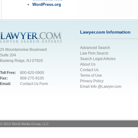
WordPress.org
Lawyer.com Information
Advanced Search
25 Mountainview Boulevard
Law Firm Search
Suite 204
Search Legal Articles
Basking Ridge, NJ 07920
About Us
Contact Us
Toll Free:
800-620-0900
Terms of Use
Fax:
908-275-9105
Privacy Policy
Email:
Contact Us Form
Email Info @Lawyer.com
© 2012 World Media Group, LLC