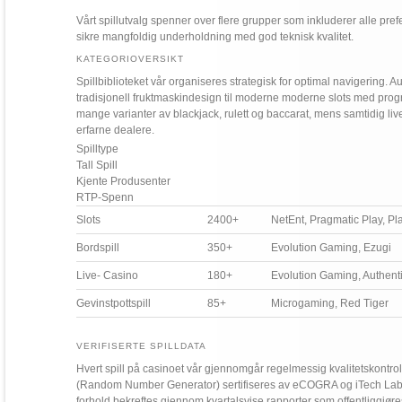
Vårt spillutvalg spenner over flere grupper som inkluderer alle pref
sikre mangfoldig underholdning med god teknisk kvalitet.
KATEGORIOVERSIKT
Spillbiblioteket vår organiseres strategisk for optimal navigering.
tradisjonell fruktmaskindesign til moderne moderne slots med progr
mange varianter av blackjack, rulett og baccarat, mens samtidig li
erfarne dealere.
Spilltype
Tall Spill
Kjente Produsenter
RTP-Spenn
Slots
2400+
NetEnt, Pragmatic Play, P
Bordspill
350+
Evolution Gaming, Ezugi
Live- Casino
180+
Evolution Gaming, Authen
Gevinstpottspill
85+
Microgaming, Red Tiger
VERIFISERTE SPILLDATA
Hvert spill på casinoet vår gjennomgår regelmessig kvalitetskontr
(Random Number Generator) sertifiseres av eCOGRA og iTech Labs for
forhold bekreftes gjennom kvartalsvise rapporter som offentliggjøres