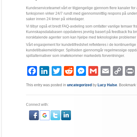
Kundeserviceteamet vårt er tilgjengelige gjennom flere kanaler for 
funksjonen virker 24/7 rundt med gjennomsnittlig respons på under 
saker innen 24 timer på virkedager.
Vi tilbyr også et bredt FAQ-avdeling som omfatter vanlige temaer fra
Kunnskapsdatabasen oppdateres jevnlig basert på feedback fra br
norsktalende agenter som kan hjelpe med teknologiske problemer 
Vårt engasjement for kundetilfredshet reflekteres i de kontinuerlig
kundetilbakemeldinger. Spillsiden gjennomgår regelmessige oppdat
spillalternativer som imøtekommer markedets forventninger.
Facebook
LinkedIn
Twitter
Reddit
Messenger
Gmail
Email
Copy
P
Link
This entry was posted in
uncategorized
by
Lucy Halse
. Bookmark
Connect with: