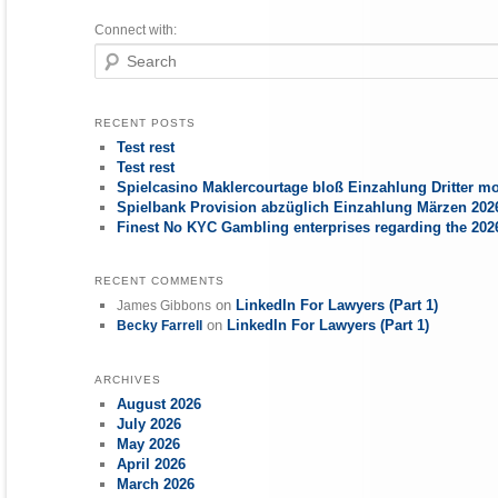
Connect with:
Search
RECENT POSTS
Test rest
Test rest
Spielcasino Maklercourtage bloß Einzahlung Dritter mo
Spielbank Provision abzüglich Einzahlung Märzen 2026
Finest No KYC Gambling enterprises regarding the 20
RECENT COMMENTS
on
LinkedIn For Lawyers (Part 1)
James Gibbons
on
LinkedIn For Lawyers (Part 1)
Becky Farrell
ARCHIVES
August 2026
July 2026
May 2026
April 2026
March 2026