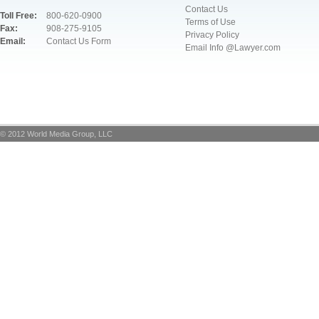
Contact Us
Toll Free:
800-620-0900
Terms of Use
Fax:
908-275-9105
Privacy Policy
Email:
Contact Us Form
Email Info @Lawyer.com
© 2012 World Media Group, LLC