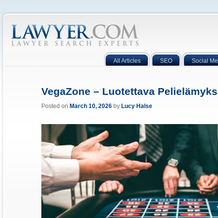
All Articles
SEO
Social Me
VegaZone – Luotettava Pelielämykse
Posted on
March 10, 2026
by
Lucy Halse