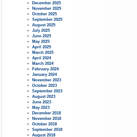
December 2025
November 2025
October 2025
September 2025
August 2025
July 2025
June 2025
May 2025
April 2025
March 2025
April 2024
March 2024
February 2024
January 2024
November 2023
October 2023
September 2023
August 2023
June 2023
May 2023
December 2018
November 2018
October 2018
September 2018
August 2018