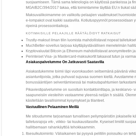
suojaamiseen. Tämä sama teknologia on käytössä pankeissa ja fina
MGA/B2C/394/2017 takaa, että toimintamme täyttää EU:n tiukat sää
Maksuvalikoimamme on valikoitu pelaajien vaatimukset huomioiden. P
e-lompakot ovat kaikki saatavilla. Kotiutuspyynnöt prosessoidaan y
ripeinä prosessointiaikoja.
KOTIMAISILLE PELAAJILLE RÄÄTÄLÖIDYT RATKAISUT
Trustly-maksut ilman tilin luomista mahdollistavat nopeat talletuks
MuchBetter-sovellus tarjoaa käyttäjäystävällisen menetelmän hallita
Kryptovaluutat Bitcoin ja Ethereum mahdollistavat anonymiteetin ja 
Perinteiset Visa- ja Mastercard-maksukortit takaavat tutun ja va
Asiakaspalvelumme On Jatkuvasti Saatavilla
Asiakastukemme toimii läpi vuorokauden seitsemänä päivänä viiko
asiantuntijoista, jotka puhuvat sujuvaa suomen kieltä. Avustamme
bonussääntöjen selventämisessä tai maksutapahtumien tarkastam
Pikaviestipalvelumme on suosituin kontaktointitapa, ja keskiarvo- v
saapuneisiin viesteihin vastaamme yleensä neljän h sisällä. Olemm
käsitellään tavallisimmat kysymykset ja tilanteet.
Vastuullinen Pelaaminen Meillä
Me sitoudumme tarjoamaan turvallisen peliympäristön jokaiselle k
talletusrajoja vrk-, viikko- tai kuukausitasolle. Kyseiset limiitit suo
hallitsemaan rahankäyttöä tehokkaammin.
Itsesulkutoiminto: Väliaikainen tai pysyvä pelitilin poissulku on te