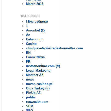
March 2013
CATEGORIES
! Без рубрики
1
Amonbet (2)
Az
Betwoon tr
Casino
cliniqueveterinairedestournelles.com
EN
Forew News
FR
instaanonimo.com (tr)
Legal Marketing
Mostbet AZ
news
novos-casinos-pt
Olga Turkey (tr)
PinUp AZ
public
rcawealth.com
SEM
SEO