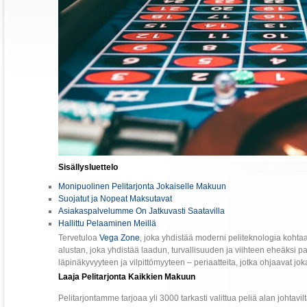
Sisällysluettelo
Monipuolinen Pelitarjonta Jokaiselle Makuun
Suojatut ja Nopeat Maksutavat
Asiakaspalvelumme On Jatkuvasti Saatavilla
Hallittu Pelaaminen Meillä
Tervetuloa
Vega Zone
, joka yhdistää moderni peliteknologia koh
alustan, joka yhdistää laadun, turvallisuuden ja viihteen eheäksi 
läpinäkyvyyteen ja vilpittömyyteen – periaatteita, jotka ohjaavat jo
Laaja Pelitarjonta Kaikkien Makuun
Pelitarjontamme tarjoaa yli 3000 tarkasti valittua peliä alan johtav