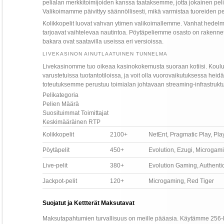
pelialan merkkitoimijoiden kanssa taataksemme, jotta jokainen pe
Valikoimamme päivittyy säännöllisesti, mikä varmistaa tuoreiden p
Kolikkopelit luovat vahvan ytimen valikoimallemme. Vanhat hedelmä
tarjoavat vaihtelevaa nautintoa. Pöytäpeliemme osasto on rakennettu 
bakara ovat saatavilla useissa eri versioissa.
LIVEKASINON AINUTLAATUINEN TUNNELMA
Livekasinomme tuo oikeaa kasinokokemusta suoraan kotiisi. Koulut
varustetuissa tuotantotiloissa, ja voit olla vuorovaikutuksessa he
toteutuksemme perustuu toimialan johtavaan streaming-infrastrukt
Pelikategoria
Pelien Määrä
Suosituimmat Toimittajat
Keskimääräinen RTP
Kolikkopelit
2100+
NetEnt, Pragmatic Play, Pl
Pöytäpelit
450+
Evolution, Ezugi, Microgam
Live-pelit
380+
Evolution Gaming, Authent
Jackpot-pelit
120+
Microgaming, Red Tiger
Suojatut ja Kettterät Maksutavat
Maksutapahtumien turvallisuus on meille pääasia. Käytämme 256-b