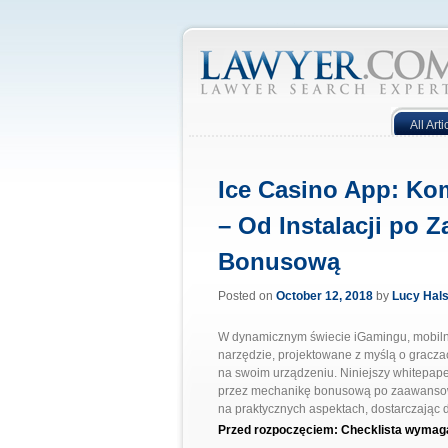
All Arti
Ice Casino App: Ko
– Od Instalacji po 
Bonusową
Posted on
October 12, 2018
by
Lucy Hal
W dynamicznym świecie iGamingu, mobiln
narzędzie, projektowane z myślą o graczac
na swoim urządzeniu. Niniejszy whitepaper 
przez mechanikę bonusową po zaawansow
na praktycznych aspektach, dostarczając 
Przed rozpoczęciem: Checklista wymag