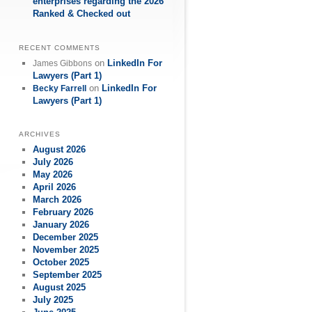
enterprises regarding the 2026
Ranked & Checked out
RECENT COMMENTS
on
LinkedIn For
James Gibbons
Lawyers (Part 1)
on
LinkedIn For
Becky Farrell
Lawyers (Part 1)
ARCHIVES
August 2026
July 2026
May 2026
April 2026
March 2026
February 2026
January 2026
December 2025
November 2025
October 2025
September 2025
August 2025
July 2025