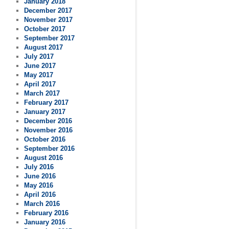
January 2018
December 2017
November 2017
October 2017
September 2017
August 2017
July 2017
June 2017
May 2017
April 2017
March 2017
February 2017
January 2017
December 2016
November 2016
October 2016
September 2016
August 2016
July 2016
June 2016
May 2016
April 2016
March 2016
February 2016
January 2016