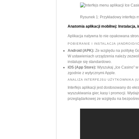
Rysunek 1: Przykładowy interfejs m
Anatomia aplikacji mobilnej: Instalacja, 
Aplikacja natywna to nie opakowana strona
POBIERANIE I INSTALACJA (ANDROID/I
Android (APK):
Ze względu na politykę Goo
W ustawieniach urządzenia należy zezwolić
instaluje się standardowo.
iOS (App Store):
Wyszukaj „Ice Casino” w A
zgodnie z wytycznymi Apple.
ANALIZA INTERFEJSU UŻYTKOWNIKA (U
Interfejs aplikacji jest dostosowany do e
wyszukiwania gier, kasy i promocji. Wydaj
przeglądarkowej ze względu na bezpośre