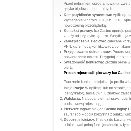
Przed pobraniem oprogramowania, zweryfik
ryzyko błędów proceduralnych.
Kompatybilność systemowa:
Aplikacja n
Wymagania: Android 8.0+, iOS 12.0+. Apli
nowoczesną przeglądarką.
Kontekst prawny:
Ice Casino operuje pod
zależy od jurysdykcji gracza. Weryfikacja
Zabezpieczenia sieciowe:
Zalecane korzys
VPN, które mogą konfliktować z polityka
Przygotowanie dokumentów:
Proces wery
potwierdzenia adresu. Przygotuj je przed 
Świadomość bonusowa:
Zrozum pełne war
oferty.
Proces rejestracji i pierwszy Ice Casino 
Tworzenie konta to inicjalizacja profilu w 
Inicjalizacja:
W aplikacji lub na stronie, n
identyfikator), hasła (min. 8 znaków, zal
Walidacja:
Na podany e-mail przychodzi li
podstawową rejestrację.
Pierwsze logowanie (Ice Casino login):
Uż
zaufanego – opcja korzystna z punktu wid
Depozyt inicjujący:
Przejdź do kasyna, wy
odblokować pełną funkcjonalność, w tym 