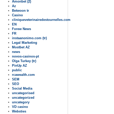
Amonbet (2)
Az
Betwoon tr
Casino
cliniqueveterinairedestournelles.com
EN
Forew News
FR
instaanonimo.com (tr)
Legal Marketing
Mostbet AZ
news
novos-casinos-pt
Olga Turkey (tr)
PinUp AZ
public
rcawealth.com
SEM
SEO
Social Media
uncategorised
uncategorized
uncategory
VD casino
Websties