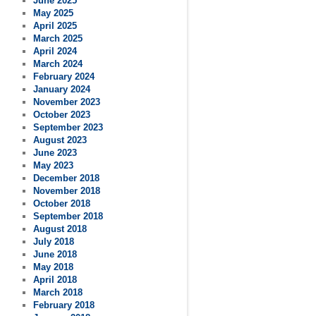
June 2025
May 2025
April 2025
March 2025
April 2024
March 2024
February 2024
January 2024
November 2023
October 2023
September 2023
August 2023
June 2023
May 2023
December 2018
November 2018
October 2018
September 2018
August 2018
July 2018
June 2018
May 2018
April 2018
March 2018
February 2018