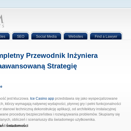
cles
SEO
Social Media
Websites
Find a Lawyer
mpletny Przewodnik Inżyniera
Zaawansowaną Strategię
se
ość jest kluczowa.
Ice Casino app
przedstawia się jako wyspecjalizowane
h, którzy wymagają natywnej wydajności, płynnej gry i pełni funkcjonalności
stanowi techniczną dekonstrukcję aplikacji, od architektury instalacyjnej
ane procedury bezpieczeństwa i rozwiązywania problemów. Skupiamy się
danych, obliczeń i scenariuszy dla świadomego użytkownika.
ań i świadomości