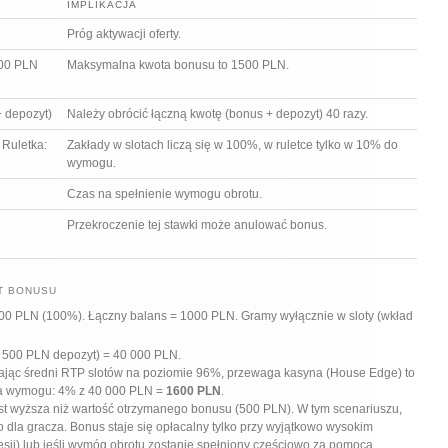
IMPLIKACJA
Próg aktywacji oferty.
00 PLN
Maksymalna kwota bonusu to 1500 PLN.
+ depozyt)
Należy obrócić łączną kwotę (bonus + depozyt) 40 razy.
 Ruletka:
Zakłady w slotach liczą się w 100%, w ruletce tylko w 10% do
wymogu.
Czas na spełnienie wymogu obrotu.
Przekroczenie tej stawki może anulować bonus.
T BONUSU
0 PLN (100%). Łączny balans = 1000 PLN. Gramy wyłącznie w sloty (wkład
 500 PLN depozyt) = 40 000 PLN.
jąc średni RTP slotów na poziomie 96%, przewaga kasyna (House Edge) to
ia wymogu: 4% z 40 000 PLN =
1600 PLN
.
st wyższa niż wartość otrzymanego bonusu (500 PLN). W tym scenariuszu,
 dla gracza. Bonus staje się opłacalny tylko przy wyjątkowo wysokim
sji) lub jeśli wymóg obrotu zostanie spełniony częściowo za pomocą