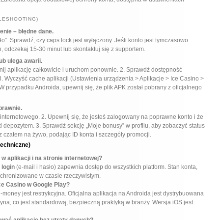
LESHOOTING)
enie – błędne dane.
ło”. Sprawdź, czy caps lock jest wyłączony. Jeśli konto jest tymczasowo
 odczekaj 15-30 minut lub skontaktuj się z supportem.
ub ulega awarii.
knij aplikację całkowicie i uruchom ponownie. 2. Sprawdź dostępność
. 3. Wyczyść cache aplikacji (Ustawienia urządzenia > Aplikacje > Ice Casino >
 przypadku Androida, upewnij się, że plik APK został pobrany z oficjalnego
prawnie.
internetowego. 2. Upewnij się, że jesteś zalogowany na poprawne konto i że
depozytem. 3. Sprawdź sekcję „Moje bonusy” w profilu, aby zobaczyć status
 z czatem na żywo, podając ID konta i szczegóły promocji.
techniczne)
aplikacji i na stronie internetowej?
 login
(e-mail i hasło) zapewnia dostęp do wszystkich platform. Stan konta,
ynchronizowane w czasie rzeczywistym.
Ice Casino w Google Play?
-money jest restrykcyjna. Oficjalna aplikacja na Androida jest dystrybuowana
syna, co jest standardową, bezpieczną praktyką w branży. Wersja iOS jest