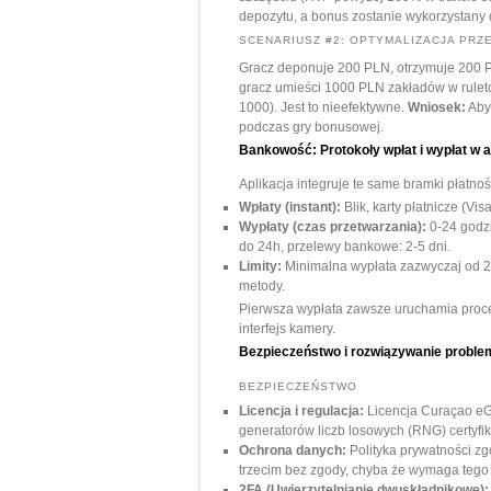
depozytu, a bonus zostanie wykorzystany 
SCENARIUSZ #2: OPTYMALIZACJA PRZ
Gracz deponuje 200 PLN, otrzymuje 200 PL
gracz umieści 1000 PLN zakładów w ruletc
1000). Jest to nieefektywne.
Wniosek:
Aby 
podczas gry bonusowej.
Bankowość: Protokoły wpłat i wypłat w ap
Aplikacja integruje te same bramki płatno
Wpłaty (instant):
Blik, karty płatnicze (Vis
Wypłaty (czas przetwarzania):
0-24 godzi
do 24h, przelewy bankowe: 2-5 dni.
Limity:
Minimalna wypłata zazwyczaj od 2
metody.
Pierwsza wypłata zawsze uruchamia proc
interfejs kamery.
Bezpieczeństwo i rozwiązywanie proble
BEZPIECZEŃSTWO
Licencja i regulacja:
Licencja Curaçao eG
generatorów liczb losowych (RNG) certyfi
Ochrona danych:
Polityka prywatności z
trzecim bez zgody, chyba że wymaga tego
2FA (Uwierzytelnianie dwuskładnikowe):