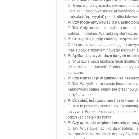
P: Jak odinstalować i ponownie zainstal
O: Twoje dane są przechowywane na serwe
instalacji i zalogowaniu się przywrócone 
transakcji (np. wypłat) przed odinstalowan
P: Czy mogę aktywować
Ice Casino bon
O: Tak. Cały proces – od wyboru promocji
aplikacji mobilnej. Warunki są identyczne.
P: Co się dzieje, gdy zmienię urządzenie
O: Po prostu zainstaluj aplikację na now
mail z potwierdzeniem nowego logowania.
P: Aplikacja zużywa dużo danych mobiln
O: W ustawieniach aplikacji (jeśli dostępn
„Oszczędzanie danych”. Pobieranie wysoki
zalecane.
P: Czy transakcje w aplikacji są bezpie
O: Tak. Wszystkie transakcje finansowe
bankowości online. Nigdy nie przechowuj dan
certyfikowane.
P: Co robić, jeśli zapomnę hasło i mam
O: Jest to poważny scenariusz. Skontaktuj
na żywo). Będziesz musiał przejść rozszer
odzyskać dostęp do konta.
P: Czy aplikacja wspiera kontrolę depo
O: Tak. W ustawieniach konta w aplikacji 
dzienne/miesięczne limity depozytów, limi