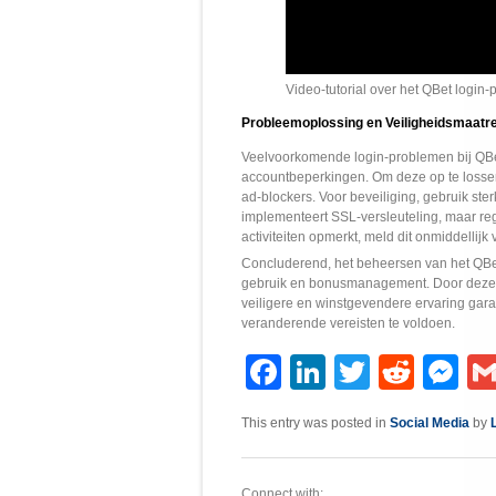
Video-tutorial over het QBet login
Probleemoplossing en Veiligheidsmaatr
Veelvoorkomende login-problemen bij QBet
accountbeperkingen. Om deze op te lossen:
ad-blockers. Voor beveiliging, gebruik st
implementeert SSL-versleuteling, maar re
activiteiten opmerkt, meld dit onmiddellijk
Concluderend, het beheersen van het QBet 
gebruik en bonusmanagement. Door deze h
veiligere en winstgevendere ervaring gara
veranderende vereisten te voldoen.
Facebook
LinkedIn
Twitter
Reddit
Messe
This entry was posted in
Social Media
by
Connect with: