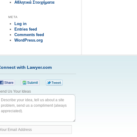
Αθλητικά Στοιχήματα
META
Log in
Entries feed
Comments feed
WordPress.org
Connect with Lawyer.com
end Us Your Ideas