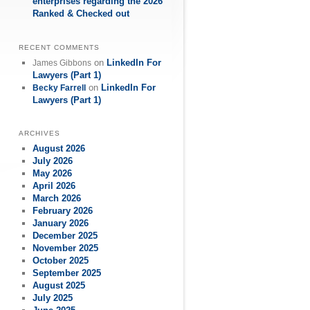
enterprises regarding the 2026
Ranked & Checked out
RECENT COMMENTS
on
LinkedIn For
James Gibbons
Lawyers (Part 1)
on
LinkedIn For
Becky Farrell
Lawyers (Part 1)
ARCHIVES
August 2026
July 2026
May 2026
April 2026
March 2026
February 2026
January 2026
December 2025
November 2025
October 2025
September 2025
August 2025
July 2025