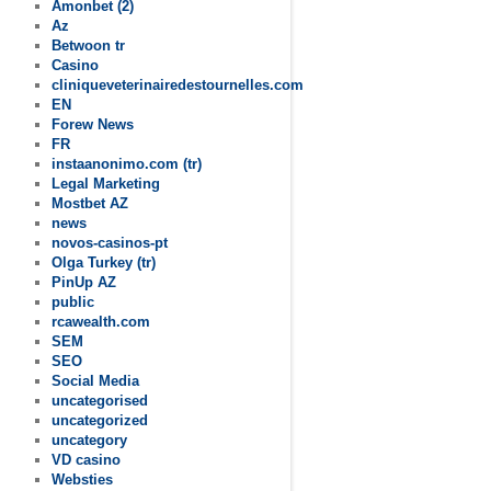
Amonbet (2)
Az
Betwoon tr
Casino
cliniqueveterinairedestournelles.com
EN
Forew News
FR
instaanonimo.com (tr)
Legal Marketing
Mostbet AZ
news
novos-casinos-pt
Olga Turkey (tr)
PinUp AZ
public
rcawealth.com
SEM
SEO
Social Media
uncategorised
uncategorized
uncategory
VD casino
Websties