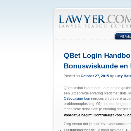
All Arti
QBet Login Handboo
Bonuswiskunde en B
Posted on
October 27, 2015
by
Lucy Hal
QBet casino is een populaire online gokb
een uitgebreide ervaring biedt met slots, 
QBet casino login
-proces en diepere aspec
probleemoplossing. Of je nu een beginner 
technische details om je ervaring soepel 
Voordat je begint: Controlelijst voor Suc
Zorg ervoor dat je aan deze voorwaarden
Leeftijdsverificatie
: Je moet minimaal 18 