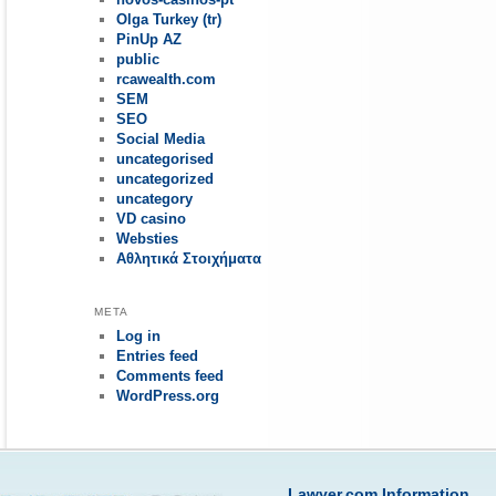
Olga Turkey (tr)
PinUp AZ
public
rcawealth.com
SEM
SEO
Social Media
uncategorised
uncategorized
uncategory
VD casino
Websties
Αθλητικά Στοιχήματα
META
Log in
Entries feed
Comments feed
WordPress.org
Lawyer.com Information