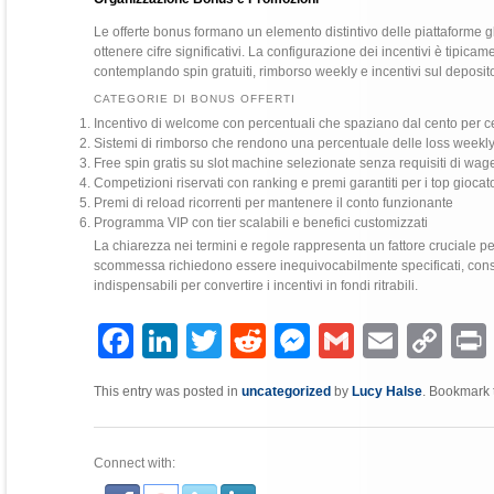
Le offerte bonus formano un elemento distintivo delle piattaforme 
ottenere cifre significativi. La configurazione dei incentivi è tipicam
contemplando spin gratuiti, rimborso weekly e incentivi sul deposi
CATEGORIE DI BONUS OFFERTI
Incentivo di welcome con percentuali che spaziano dal cento per c
Sistemi di rimborso che rendono una percentuale delle loss weekl
Free spin gratis su slot machine selezionate senza requisiti di wage
Competizioni riservati con ranking e premi garantiti per i top giocat
Premi di reload ricorrenti per mantenere il conto funzionante
Programma VIP con tier scalabili e benefici customizzati
La chiarezza nei termini e regole rappresenta un fattore cruciale per 
scommessa richiedono essere inequivocabilmente specificati, consen
indispensabili per convertire i incentivi in fondi ritrabili.
Facebook
LinkedIn
Twitter
Reddit
Messenger
Gmail
Email
Copy
P
Link
This entry was posted in
uncategorized
by
Lucy Halse
. Bookmark
Connect with: