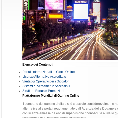
Elenco dei Contenuti
Portali Internazionali di Gioco Online
Licenze Alternative Accreditate
Vantaggi Operativi per i Giocatori
Sistemi di Versamento Accessibili
Struttura Bonus e Promozioni
Piattaforme Mondiali di Gaming Online
Il comparto del gaming digitale si è cresciuto considerevolmente ne
alternative alle portali regolamentate dall’Agenzia delle Dogane e 
con licenze emesse da enti di supervisione riconosciute a livello g
un’esperienza di intrattenimento diversificata.