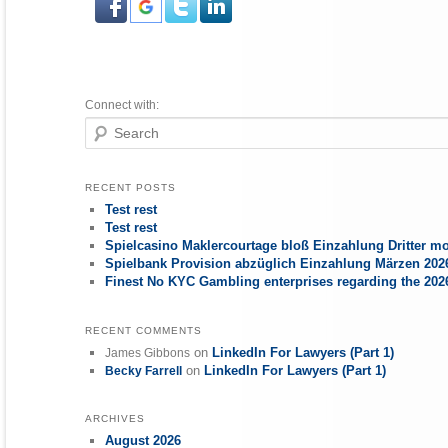
Connect with:
Search
RECENT POSTS
Test rest
Test rest
Spielcasino Maklercourtage bloß Einzahlung Dritter mo
Spielbank Provision abzüglich Einzahlung Märzen 2026
Finest No KYC Gambling enterprises regarding the 20
RECENT COMMENTS
on
LinkedIn For Lawyers (Part 1)
James Gibbons
on
LinkedIn For Lawyers (Part 1)
Becky Farrell
ARCHIVES
August 2026