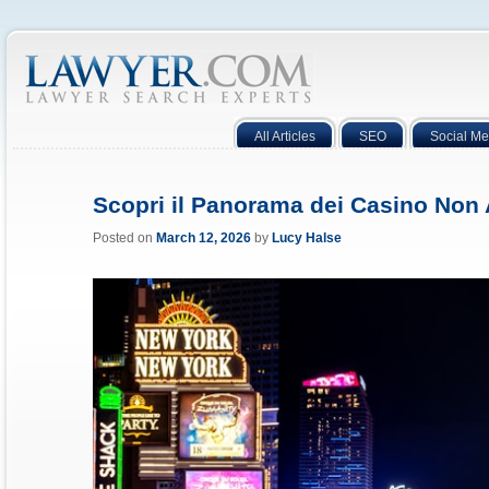
All Articles
SEO
Social Me
Scopri il Panorama dei Casino Non 
Posted on
March 12, 2026
by
Lucy Halse