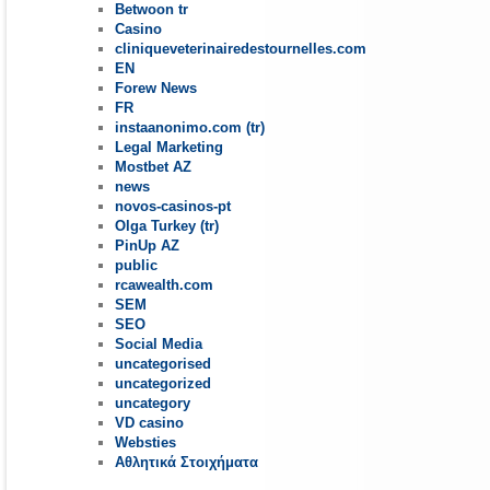
Betwoon tr
Casino
cliniqueveterinairedestournelles.com
EN
Forew News
FR
instaanonimo.com (tr)
Legal Marketing
Mostbet AZ
news
novos-casinos-pt
Olga Turkey (tr)
PinUp AZ
public
rcawealth.com
SEM
SEO
Social Media
uncategorised
uncategorized
uncategory
VD casino
Websties
Αθλητικά Στοιχήματα