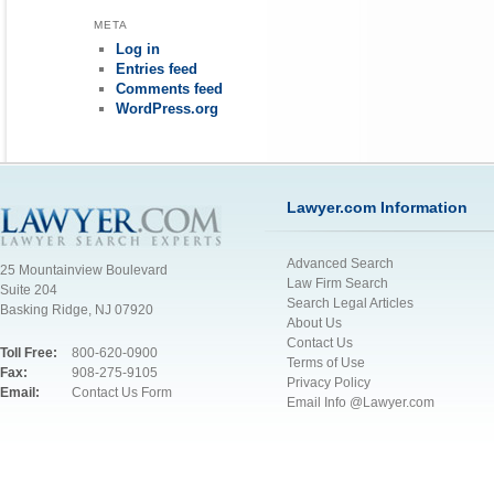
META
Log in
Entries feed
Comments feed
WordPress.org
Lawyer.com Information
Advanced Search
25 Mountainview Boulevard
Law Firm Search
Suite 204
Search Legal Articles
Basking Ridge, NJ 07920
About Us
Contact Us
Toll Free:
800-620-0900
Terms of Use
Fax:
908-275-9105
Privacy Policy
Email:
Contact Us Form
Email Info @Lawyer.com