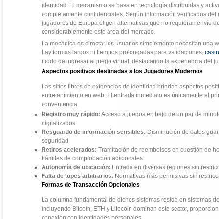
identidad. El mecanismo se basa en tecnología distribuidas y activo
completamente confidenciales. Según información verificados del 
jugadores de Europa eligen alternativas que no requieran envío de
considerablemente este área del mercado.
La mecánica es directa: los usuarios simplemente necesitan una wall
hay formas largos ni tiempos prolongadas para validaciones.
casi
modo de ingresar al juego virtual, destacando la experiencia del j
Aspectos positivos destinadas a los Jugadores Modernos
Las sitios libres de exigencias de identidad brindan aspectos pos
entretenimiento en web. El entrada inmediato es únicamente el pr
conveniencia.
Registro muy rápido:
Acceso a juegos en bajo de un par de minuto
digitalizados
Resguardo de información sensibles:
Disminución de datos guard
seguridad
Retiros acelerados:
Tramitación de reembolsos en cuestión de ho
trámites de comprobación adicionales
Autonomía de ubicación:
Entrada en diversas regiones sin restri
Falta de topes arbitrarios:
Normativas más permisivas sin restri
Formas de Transacción Opcionales
La columna fundamental de dichos sistemas reside en sistemas de
incluyendo Bitcoin, ETH y Litecoin dominan este sector, proporci
conexión con identidades personales.