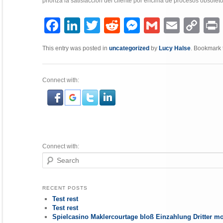
prioriza la satisfacción del cliente por encima de procesos obsoleto
Facebook
LinkedIn
Twitter
Reddit
Messenger
Gmail
Email
Copy
P
Link
This entry was posted in
uncategorized
by
Lucy Halse
. Bookmark
Connect with:
Connect with:
Search
RECENT POSTS
Test rest
Test rest
Spielcasino Maklercourtage bloß Einzahlung Dritter mo