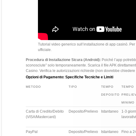
Tutorial video generico sull’installazione di app casinò. Per
ufficiale.
Procedura di Installazione Sicura (Android):
Poiché l’app potrebbe
sconosciute” solo temporaneamente. Scarica il file APK direttament
Casino. Verifica le autorizzazioni richieste (non dovrebbe chiedere
Opzioni di Pagamento: Specifiche Tecniche e Limiti
METODO
TIPO
TEMPO
TEMPO
DEPOSITO
PRELIE
MINIMO
Carta di Credito/Debito
Deposito/Prelievo
Istantaneo
1-3 giorn
(VISA/Mastercard)
lavorativ
PayPal
Deposito/Prelievo
Istantaneo
Fino a 2