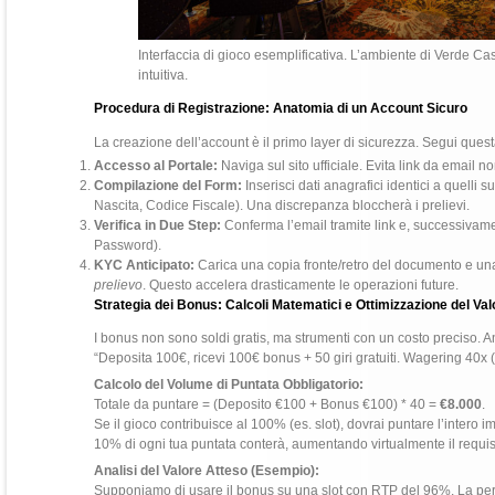
Interfaccia di gioco esemplificativa. L’ambiente di Verde C
intuitiva.
Procedura di Registrazione: Anatomia di un Account Sicuro
La creazione dell’account è il primo layer di sicurezza. Segui ques
Accesso al Portale:
Naviga sul sito ufficiale. Evita link da email no
Compilazione del Form:
Inserisci dati anagrafici identici a quell
Nascita, Codice Fiscale). Una discrepanza bloccherà i prelievi.
Verifica in Due Step:
Conferma l’email tramite link e, successivam
Password).
KYC Anticipato:
Carica una copia fronte/retro del documento e una
prelievo
. Questo accelera drasticamente le operazioni future.
Strategia dei Bonus: Calcoli Matematici e Ottimizzazione del Val
I bonus non sono soldi gratis, ma strumenti con un costo preciso. A
“Deposita 100€, ricevi 100€ bonus + 50 giri gratuiti. Wagering 40x
Calcolo del Volume di Puntata Obbligatorio:
Totale da puntare = (Deposito €100 + Bonus €100) * 40 =
€8.000
.
Se il gioco contribuisce al 100% (es. slot), dovrai puntare l’intero i
10% di ogni tua puntata conterà, aumentando virtualmente il requis
Analisi del Valore Atteso (Esempio):
Supponiamo di usare il bonus su una slot con RTP del 96%. La perdi