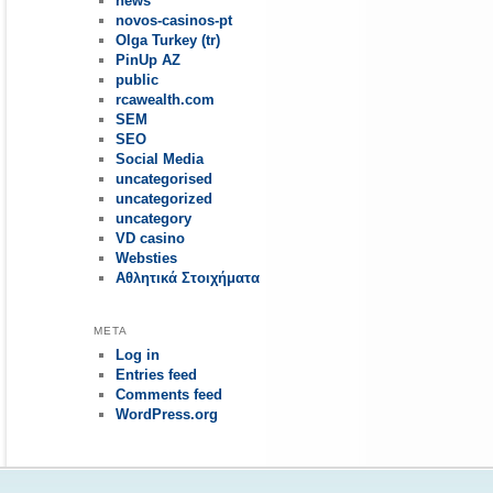
news
novos-casinos-pt
Olga Turkey (tr)
PinUp AZ
public
rcawealth.com
SEM
SEO
Social Media
uncategorised
uncategorized
uncategory
VD casino
Websties
Αθλητικά Στοιχήματα
META
Log in
Entries feed
Comments feed
WordPress.org