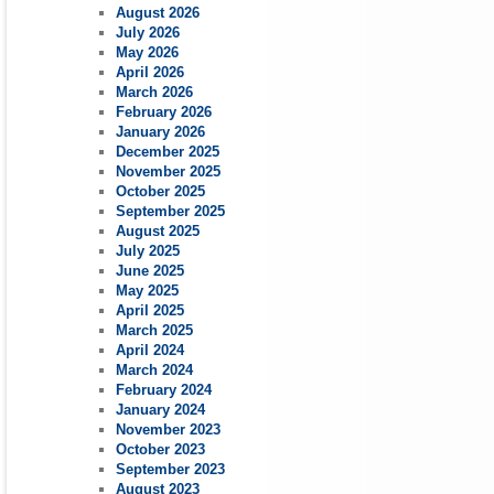
August 2026
July 2026
May 2026
April 2026
March 2026
February 2026
January 2026
December 2025
November 2025
October 2025
September 2025
August 2025
July 2025
June 2025
May 2025
April 2025
March 2025
April 2024
March 2024
February 2024
January 2024
November 2023
October 2023
September 2023
August 2023