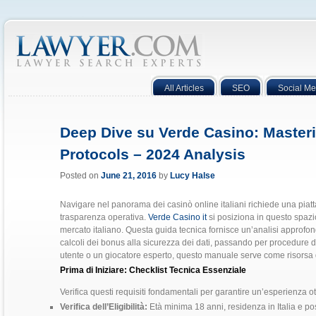
All Articles
SEO
Social Me
Deep Dive su Verde Casino: Master
Protocols – 2024 Analysis
Posted on
June 21, 2016
by
Lucy Halse
Navigare nel panorama dei casinò online italiani richiede una piat
trasparenza operativa.
Verde Casino it
si posiziona in questo spazi
mercato italiano. Questa guida tecnica fornisce un’analisi approfon
calcoli dei bonus alla sicurezza dei dati, passando per procedure d
utente o un giocatore esperto, questo manuale serve come risorsa d
Prima di Iniziare: Checklist Tecnica Essenziale
Verifica questi requisiti fondamentali per garantire un’esperienza 
Verifica dell’Eligibilità:
Età minima 18 anni, residenza in Italia e p