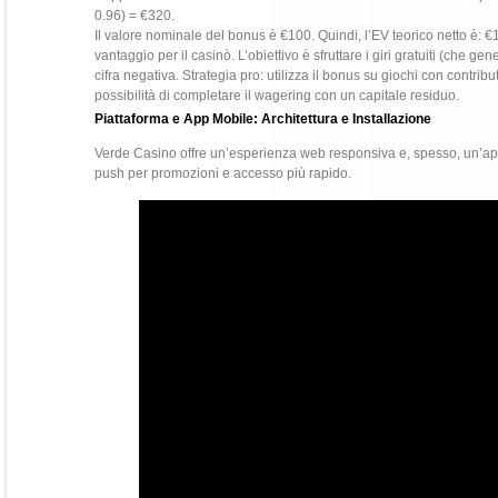
0.96) = €320.
Il valore nominale del bonus è €100. Quindi, l’EV teorico netto è:
vantaggio per il casinò. L’obiettivo è sfruttare i giri gratuiti (che 
cifra negativa. Strategia pro: utilizza il bonus su giochi con contrib
possibilità di completare il wagering con un capitale residuo.
Piattaforma e App Mobile: Architettura e Installazione
Verde Casino offre un’esperienza web responsiva e, spesso, un’app
push per promozioni e accesso più rapido.