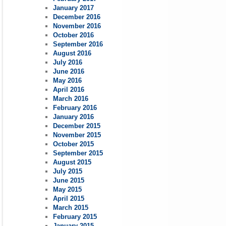
January 2017
December 2016
November 2016
October 2016
September 2016
August 2016
July 2016
June 2016
May 2016
April 2016
March 2016
February 2016
January 2016
December 2015
November 2015
October 2015
September 2015
August 2015
July 2015
June 2015
May 2015
April 2015
March 2015
February 2015
January 2015