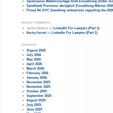
Spielcasino Maklercourtage bloß Einzahlung Dritter mo
Spielbank Provision abzüglich Einzahlung Märzen 2026
Finest No KYC Gambling enterprises regarding the 20
RECENT COMMENTS
on
LinkedIn For Lawyers (Part 1)
James Gibbons
on
LinkedIn For Lawyers (Part 1)
Becky Farrell
ARCHIVES
August 2026
July 2026
May 2026
April 2026
March 2026
February 2026
January 2026
December 2025
November 2025
October 2025
September 2025
August 2025
July 2025
June 2025