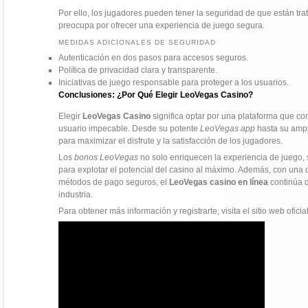
Por ello, los jugadores pueden tener la seguridad de que están tra
preocupa por ofrecer una experiencia de juego segura.
MEDIDAS ADICIONALES DE SEGURIDAD
Autenticación en dos pasos para accesos seguros.
Política de privacidad clara y transparente.
Iniciativas de juego responsable para proteger a los usuarios.
Conclusiones: ¿Por Qué Elegir LeoVegas Casino?
Elegir
LeoVegas Casino
significa optar por una plataforma que c
usuario impecable. Desde su potente
LeoVegas app
hasta su amp
para maximizar el disfrute y la satisfacción de los jugadores.
Los
bonos LeoVegas
no solo enriquecen la experiencia de juego,
para explotar el potencial del casino al máximo. Además, con una 
métodos de pago seguros, el
LeoVegas casino en línea
continúa 
industria.
Para obtener más información y registrarte, visita el sitio web ofici