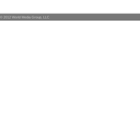
© 2012 World Media Group, LLC