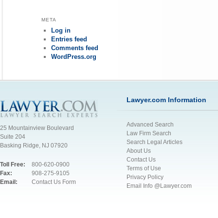
META
Log in
Entries feed
Comments feed
WordPress.org
Lawyer.com Information
Advanced Search
25 Mountainview Boulevard
Law Firm Search
Suite 204
Search Legal Articles
Basking Ridge, NJ 07920
About Us
Contact Us
Toll Free:
800-620-0900
Terms of Use
Fax:
908-275-9105
Privacy Policy
Email:
Contact Us Form
Email Info @Lawyer.com