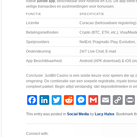
native
justbit app
, beschikbaar voor Android en iOS. De app biedt bi
veilige transacties en pushmeldingen voor bonussen.
FUNCTIE
SPECIFICATIE
Licentie
Curacao (betrouwbare regulering)
Betalingsmethoden
Crypto (BTC, ETH, etc.), Visa/Mast
Spelproviders
NetEnt, Pragmatic Play, Evolution
Ondersteuning
24/7 Live Chat, E-mail
App Beschikbaarheid
Android (APK download) & iOS (vi
Conclusie: JustBit Casino is een solide keuze voor spelers die op z
omgeving. De combinatie van een soepele registratie, royale bon
compleet pakket. Begin altijd verstandig: stel depositolimieten in en
Facebook
LinkedIn
Twitter
Reddit
Messenger
Gmail
Email
Copy
P
Link
This entry was posted in
Social Media
by
Lucy Halse
. Bookmark t
Connect with: