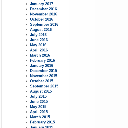
January 2017
December 2016
November 2016
October 2016
September 2016
August 2016
July 2016
June 2016
May 2016
April 2016
March 2016
February 2016
January 2016
December 2015
November 2015
October 2015
September 2015
August 2015
July 2015
June 2015
May 2015
April 2015
March 2015
February 2015
January 2015