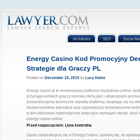
All Articles
SEO
Social Me
Energy Casino Kod Promocyjny De
Strategie dla Graczy PL
Posted on
December 10, 2015
by
Lucy Halse
Energy casino pl to renomowana platforma hazardowa online, dost
przyciąga polskich graczy szeroką ofertą gier i atrakcyjnymi pr
przeanalizujemy techniczne aspekty platformy, skupiając się na 
bezpieczeństwie transakcji oraz optymalizacji doświadczenia mo
w tym obliczenia matematyczne dotyczące wymagań obrotu, abyś
energy casino online.
Przed rozpoczęciem: Lista kontrolna
Zanim zarejestrujesz się w Energy Casino, upewnij się, że spełni