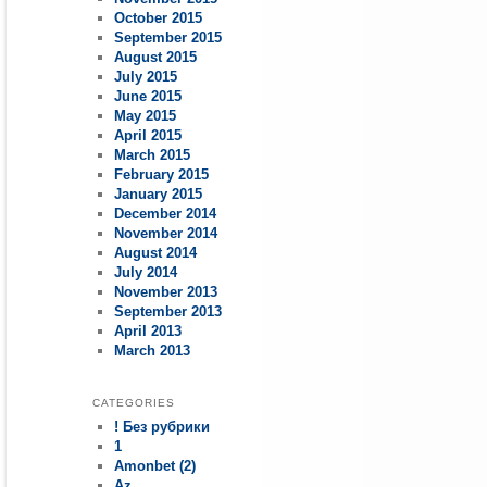
October 2015
September 2015
August 2015
July 2015
June 2015
May 2015
April 2015
March 2015
February 2015
January 2015
December 2014
November 2014
August 2014
July 2014
November 2013
September 2013
April 2013
March 2013
CATEGORIES
! Без рубрики
1
Amonbet (2)
Az