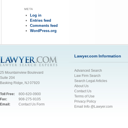
META
Log in
Entries feed
Comments feed
WordPress.org
Lawyer.com Information
Advanced Search
25 Mountainview Boulevard
Law Firm Search
Suite 204
Search Legal Articles
Basking Ridge, NJ 07920
About Us
Contact Us
Toll Free:
800-620-0900
Terms of Use
Fax:
908-275-9105
Privacy Policy
Email:
Contact Us Form
Email Info @Lawyer.com