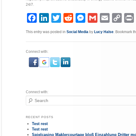
24/7.
Facebook
LinkedIn
Twitter
Reddit
Messenger
Gmail
Email
Copy
P
Link
This entry was posted in
Social Media
by
Lucy Halse
. Bookmark t
Connect with:
Connect with:
Search
RECENT POSTS
Test rest
Test rest
Spielcasino Maklercourtage bloß Einzahlung Dritter mo