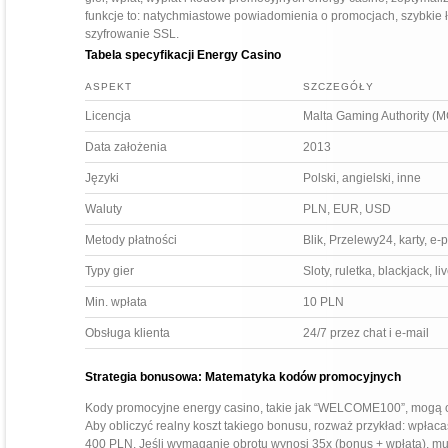
funkcje to: natychmiastowe powiadomienia o promocjach, szybkie 
szyfrowanie SSL.
Tabela specyfikacji Energy Casino
ASPEKT
SZCZEGÓŁY
Licencja
Malta Gaming Authority (
Data założenia
2013
Języki
Polski, angielski, inne
Waluty
PLN, EUR, USD
Metody płatności
Blik, Przelewy24, karty, e-p
Typy gier
Sloty, ruletka, blackjack, l
Min. wpłata
10 PLN
Obsługa klienta
24/7 przez chat i e-mail
Strategia bonusowa: Matematyka kodów promocyjnych
Kody promocyjne energy casino, takie jak “WELCOME100”, mogą 
Aby obliczyć realny koszt takiego bonusu, rozważ przykład: wpła
400 PLN. Jeśli wymaganie obrotu wynosi 35x (bonus + wpłata), mu