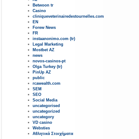
Betwoon tr
Casino
cliniqueveterinairedestournelles.com
EN
Forew News
FR
instaanonimo.com (tr)
Legal Marketing
Mostbet AZ
news
novos-casinos-pt
Olga Turkey (tr)
PinUp AZ
public
rcawealth.com
SEM
SEO
Social Media
uncategorised
uncategorized
uncategory
VD casino
Websties
Αθλητικά Στοιχήματα