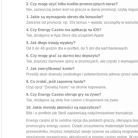
2. Czy mogę użyć kilku kodów promocyjnych naraz?
Nie, zazwyczaj jeden kod na gracza w danej promocji; czytaj regul
3. Jakie są wymagania obrotu dla bonusów?
Zależnie od promocji, np. 35x bonus + wpłata; szczegóły w warunk
4. Czy Energy Casino ma aplikację na iOS?
Tak, dostępna w App Store dla urządzeń Apple.
5. Jak długo trwają wypłaty?
Od 0 do 48 godzin dla e-portfeli, do 5 dni dla kart bankowych.
6. Czy mogę grać za darmo bez depozytu?
Tak, poprzez darmowe spiny w promocjach, ale często z wymagani
7. Jak zweryfikować konto?
Prześlij skan dowodu osobistego i potwierdzenia adresu przez sekc
8. Co zrobić, jeśli zapomnę hasła?
Użyj opcji “Zresetuj hasło” na stronie logowania.
9. Czy Energy Casino oferuje gry na żywo?
Tak, dostępne są stoły live casino z krupierami na żywo.
10. Jakie metody płatności są najszybsze?
Blik i e-portfele jak Skrill zapewniają natychmiastowe transakcje.
Energy casino pl to solidna opcja dla polskich graczy, oferująca b
promocyjny energy casino. Dzięki zrozumieniu matematyki bonusó
przewodniku, możesz zwiększyć swoje szanse na udaną rozgrywkę
regularnym sprawdzaniu aktualizacji w energy casino online. W razi