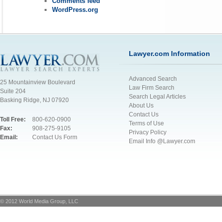
Comments feed
WordPress.org
Lawyer.com Information
Advanced Search
25 Mountainview Boulevard
Law Firm Search
Suite 204
Search Legal Articles
Basking Ridge, NJ 07920
About Us
Contact Us
Toll Free:
800-620-0900
Terms of Use
Fax:
908-275-9105
Privacy Policy
Email:
Contact Us Form
Email Info @Lawyer.com
© 2012 World Media Group, LLC