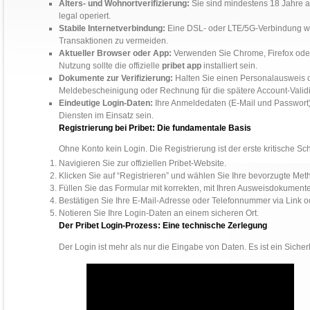
Alters- und Wohnortverifizierung:
Sie sind mindestens 18 Jahre alt
legal operiert.
Stabile Internetverbindung:
Eine DSL- oder LTE/5G-Verbindung w
Transaktionen zu vermeiden.
Aktueller Browser oder App:
Verwenden Sie Chrome, Firefox oder 
Nutzung sollte die offizielle
pribet app
installiert sein.
Dokumente zur Verifizierung:
Halten Sie einen Personalausweis o
Meldebescheinigung oder Rechnung für die spätere Account-Validi
Eindeutige Login-Daten:
Ihre Anmeldedaten (E-Mail und Passwort) s
Diensten im Einsatz sein.
Registrierung bei Pribet: Die fundamentale Basis
Ohne Konto kein Login. Die Registrierung ist der erste kritische Schr
Navigieren Sie zur offiziellen Pribet-Website.
Klicken Sie auf “Registrieren” und wählen Sie Ihre bevorzugte Me
Füllen Sie das Formular mit korrekten, mit Ihren Ausweisdokumen
Bestätigen Sie Ihre E-Mail-Adresse oder Telefonnummer via Link
Notieren Sie Ihre Login-Daten an einem sicheren Ort.
Der Pribet Login-Prozess: Eine technische Zerlegung
Der Login ist mehr als nur die Eingabe von Daten. Es ist ein Sich