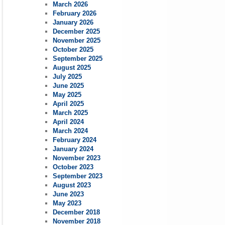
March 2026
February 2026
January 2026
December 2025
November 2025
October 2025
September 2025
August 2025
July 2025
June 2025
May 2025
April 2025
March 2025
April 2024
March 2024
February 2024
January 2024
November 2023
October 2023
September 2023
August 2023
June 2023
May 2023
December 2018
November 2018