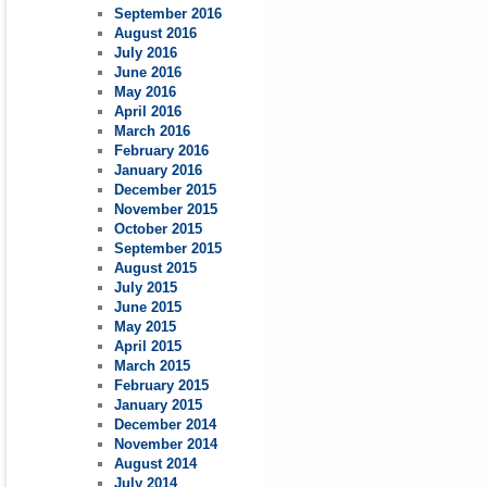
September 2016
August 2016
July 2016
June 2016
May 2016
April 2016
March 2016
February 2016
January 2016
December 2015
November 2015
October 2015
September 2015
August 2015
July 2015
June 2015
May 2015
April 2015
March 2015
February 2015
January 2015
December 2014
November 2014
August 2014
July 2014