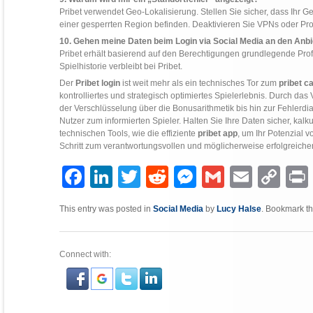
Pribet verwendet Geo-Lokalisierung. Stellen Sie sicher, dass Ihr Ge
einer gesperrten Region befinden. Deaktivieren Sie VPNs oder Pro
10. Gehen meine Daten beim Login via Social Media an den Anbi
Pribet erhält basierend auf den Berechtigungen grundlegende Prof
Spielhistorie verbleibt bei Pribet.
Der
Pribet login
ist weit mehr als ein technisches Tor zum
pribet c
kontrolliertes und strategisch optimiertes Spielerlebnis. Durch d
der Verschlüsselung über die Bonusarithmetik bis hin zur Fehlerd
Nutzer zum informierten Spieler. Halten Sie Ihre Daten sicher, kalk
technischen Tools, wie die effiziente
pribet app
, um Ihr Potenzial v
Schritt zum verantwortungsvollen und möglicherweise erfolgreiche
Facebook
LinkedIn
Twitter
Reddit
Messenger
Gmail
Email
Copy
P
Link
This entry was posted in
Social Media
by
Lucy Halse
. Bookmark t
Connect with: