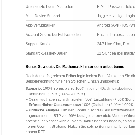
Unterstützte Login-Methoden
E-Mail/Passwort, Tele
Multi-Device Support
Ja, gleichzeitiger Log
App-Verfügbarkeit
Android (APK), iOS (We
Account-Sperre bei Fehlversuchen
Nach 5 fehlgeschlagen
Support-Kanäle
24/7 Live-Chat, E-Mail
Standard-Session-Dauer
12 Stunden (bei Inaktivi
Bonus-Strategie: Die Mathematik hinter dem pribet bonus
Nach dem erfolgreichen
Pribet login
locken Boni. Verstehen Sie di
Beispielrechnung für einen typischen Einzahlungsbonus:
Szenario:
100% Bonus bis zu 100€ mit einer 40x Umsatzbedingung 
– Bonusbetrag: 50€ (100% von 50€).
– Gesamtguthaben zum Umspielen: 50€ (Einzahlung) + 50€ (Bonus
–
Erforderlicher Gesamtumsatz:
100€ (Guthaben) * 40 = 4.000€.
–
Kritische Analyse:
Um den Bonus in echtes Geld umzuwandeln,
angenommenen RTP von 96% beträgt der erwartete Verlust während
potenzieller Nettogewinn aus dem Bonus ist daher negativ, es se
hohen Gewinn. Strategie: Nutzen Sie solche Boni primär für verlän
hohem RTP.