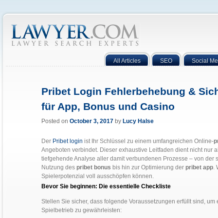
All Articles
SEO
Social Me
Pribet Login Fehlerbehebung & Si
für App, Bonus und Casino
Posted on
October 3, 2017
by
Lucy Halse
Der
Pribet login
ist Ihr Schlüssel zu einem umfangreichen Online-
p
Angeboten verbindet. Dieser exhaustive Leitfaden dient nicht nur 
tiefgehende Analyse aller damit verbundenen Prozesse – von der s
Nutzung des
pribet bonus
bis hin zur Optimierung der
pribet app
.
Spielerpotenzial voll ausschöpfen können.
Bevor Sie beginnen: Die essentielle Checkliste
Stellen Sie sicher, dass folgende Voraussetzungen erfüllt sind, 
Spielbetrieb zu gewährleisten: