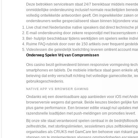
Deze betrokken serviceteam staat 24/7 bereikbaar middels meerder
onmiddellijke ondersteuning inclusief normale reactietijden benede
volledig ontwikkelde antwoorden geeft. Om ingewikkelder zaken o
ondersteuners welke gespecialiseerd staan binnen bijzondere vra
Live chat met Nederlandse native speakers dat direct technische 
E-mail ondersteuning door zekere responstijd met traceersysteem 
Bel- hulplijn beschikbaar tijdens werktijden om spelers welke indiv
Ruime FAQ-rubriek door over de 150 artikels over frequent gestel
Videolessen die geleidelijk toelichting leveren omtrent account 
Onderweg Spelen Vrij van Compromissen
Ons casino bezit geïnvesteerd binnen responsive vormgeving-tec
smartphones en tablets. De mobiele interface staat geen enkele af
beleving dat entry verschaft richting het volledige gamecollectie, 
gebruiksgeschiedenis.
NATIVE APP VS BROWSER GAMING
Ondanks wij een downloadbare app aanbieden voor iOS met Androi
browserversie wegens dat gemak. Beide keuzes bieden gelijke functi
plus game performance. Een browser editie vraagt nul updates met
razendsnelle loadtijden met push-meldingen om promoties levert.
Bij onze site staat verantwoord spelen centraal in de bedrijfsfilos
zelfrestrictie, met stortingslimieten, sessietimers plus zelfblokkerin
organisaties als CRUKS met GamCare ten behoeve van riskant g
stappen om te implementeren alvorens omstandigheden escaleren