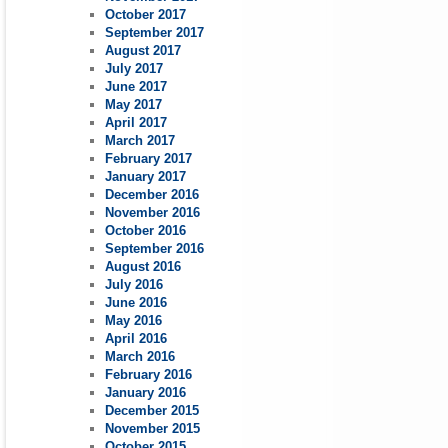
October 2017
September 2017
August 2017
July 2017
June 2017
May 2017
April 2017
March 2017
February 2017
January 2017
December 2016
November 2016
October 2016
September 2016
August 2016
July 2016
June 2016
May 2016
April 2016
March 2016
February 2016
January 2016
December 2015
November 2015
October 2015