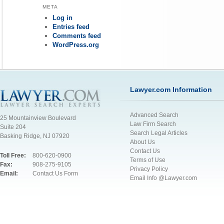
META
Log in
Entries feed
Comments feed
WordPress.org
Lawyer.com Information
Advanced Search
25 Mountainview Boulevard
Law Firm Search
Suite 204
Search Legal Articles
Basking Ridge, NJ 07920
About Us
Contact Us
Toll Free:
800-620-0900
Terms of Use
Fax:
908-275-9105
Privacy Policy
Email:
Contact Us Form
Email Info @Lawyer.com