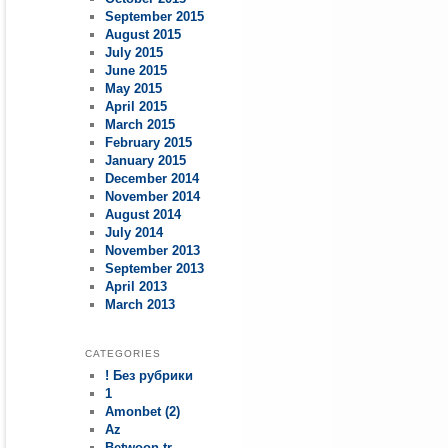
September 2015
August 2015
July 2015
June 2015
May 2015
April 2015
March 2015
February 2015
January 2015
December 2014
November 2014
August 2014
July 2014
November 2013
September 2013
April 2013
March 2013
CATEGORIES
! Без рубрики
1
Amonbet (2)
Az
Betwoon tr