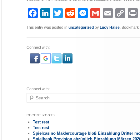
Facebook
LinkedIn
Twitter
Reddit
Messenger
Gmail
Email
Copy
P
Link
This entry was posted in
uncategorized
by
Lucy Halse
. Bookmark
Connect with:
Connect with:
Search
RECENT POSTS
Test rest
Test rest
Spielcasino Maklercourtage bloß Einzahlung Dritter mo
Spielbank Provision abzüglich Einzahlung Märzen 2026