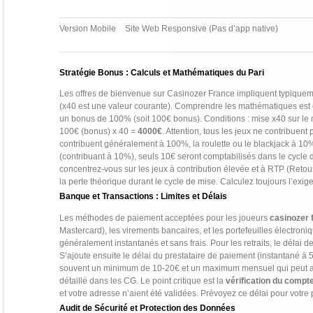
Version Mobile
Site Web Responsive (Pas d’app native)
Stratégie Bonus : Calculs et Mathématiques du Pari
Les offres de bienvenue sur Casinozer France impliquent typiquem
(x40 est une valeur courante). Comprendre les mathématiques est 
un bonus de 100% (soit 100€ bonus). Conditions : mise x40 sur le m
100€ (bonus) x 40 =
4000€
. Attention, tous les jeux ne contribuen
contribuent généralement à 100%, la roulette ou le blackjack à 10%
(contribuant à 10%), seuls 10€ seront comptabilisés dans le cycle d
concentrez-vous sur les jeux à contribution élevée et à RTP (Reto
la perte théorique durant le cycle de mise. Calculez toujours l’exi
Banque et Transactions : Limites et Délais
Les méthodes de paiement acceptées pour les joueurs
casinozer 
Mastercard), les virements bancaires, et les portefeuilles électron
généralement instantanés et sans frais. Pour les retraits, le délai 
S’ajoute ensuite le délai du prestataire de paiement (instantané à 5 j
souvent un minimum de 10-20€ et un maximum mensuel qui peut atte
détaillé dans les CG. Le point critique est la
vérification du compt
et votre adresse n’aient été validées. Prévoyez ce délai pour vot
Audit de Sécurité et Protection des Données