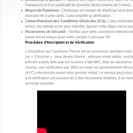
Passeport) et d’un justificatif de domicile récent (moins de 3 mois).
Moyen de Paiement :
Choisissez un moyen de dépôt qui sera aussi 
bancaire lié à une carte). Cela simplifie la vérification.
Compréhension des Conditions Générales (CG) :
Lisez impérativ
bonus, les retraits et les jeux interdits. Ignorer cette étape est la so
Paramètres de Sécurité :
Vérifiez que votre connexion internet est
passe fort et unique pour votre compte Casinozer FR.
Procédure d’Inscription et de Vérification
L’inscription sur Casinozer France est un processus standard mais cr
sur « S’inscrire ». Vous devrez fournir : adresse email valide, mo
prénom exacts (tels que sur la pièce d’identité), date de naissance
soumis, une vérification par SMS ou email est généralement nécessa
(KYC) interviendra avant votre premier retrait. Le service peut vo
à la vérification est souvent dû à des documents illisibles, à un nom
domicile obsolète.