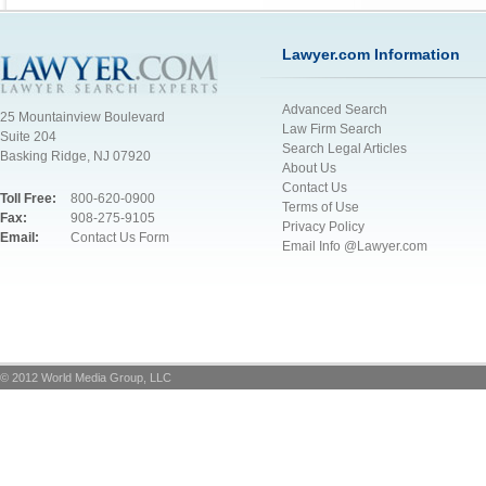
Lawyer.com Information
Advanced Search
25 Mountainview Boulevard
Law Firm Search
Suite 204
Search Legal Articles
Basking Ridge, NJ 07920
About Us
Contact Us
Toll Free:
800-620-0900
Terms of Use
Fax:
908-275-9105
Privacy Policy
Email:
Contact Us Form
Email Info @Lawyer.com
© 2012 World Media Group, LLC