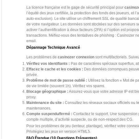
La licence française est le gage de sécurité principal pour
casinoz
l’équité des jeux certifiée, la protection des fonds des joueurs, et l
auto-exclusion). Le site utilise un chiffrement SSL de qualité banca
de votre navigateur. Les données sont stockées sur des serveurs s
activer l’authentification à deux facteurs (2FA) si l’option est propo
transactions. Méfiez-vous des tentatives de phishing : Casinozer
email.
Dépannage Technique Avancé
Les problèmes de
casinozer connexion
sont multifactoriels. Suive
Vérifiez vos identifiants :
Pas de caractères spéciaux superflus, a
Effacez le cache et les cookies :
Des données corrompues peuvent
privée.
Problème de mot de passe oublié :
Utilisez la fonction « Mot de p
de vie limitée (souvent 1h). Vérifiez vos spams.
Blocage géographique :
Assurez-vous que votre adresse IP est bi
proxy.
Maintenance du site :
Consultez les réseaux sociaux officiels ou le
maintenances.
Compte suspendu/fermé :
Contactez le support. Une suspension p
compte multiple, d’activité suspecte, ou de non-respect des CG.
Pour les problèmes de jeu (lenteur, plantage), vérifiez votre connex
Privilégiez les jeux en version HTML5.
FAQ Étendue (10 Questions Fréquentes)