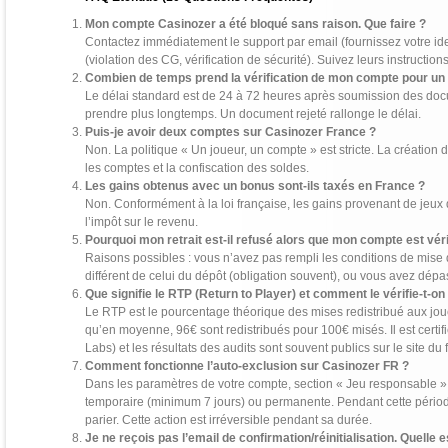
Mon compte Casinozer a été bloqué sans raison. Que faire ?
Contactez immédiatement le support par email (fournissez votre id
(violation des CG, vérification de sécurité). Suivez leurs instructi
Combien de temps prend la vérification de mon compte pour un r
Le délai standard est de 24 à 72 heures après soumission des docum
prendre plus longtemps. Un document rejeté rallonge le délai.
Puis-je avoir deux comptes sur Casinozer France ?
Non. La politique « Un joueur, un compte » est stricte. La création
les comptes et la confiscation des soldes.
Les gains obtenus avec un bonus sont-ils taxés en France ?
Non. Conformément à la loi française, les gains provenant de jeux
l’impôt sur le revenu.
Pourquoi mon retrait est-il refusé alors que mon compte est véri
Raisons possibles : vous n’avez pas rempli les conditions de mise d
différent de celui du dépôt (obligation souvent), ou vous avez dépass
Que signifie le RTP (Return to Player) et comment le vérifie-t-on
Le RTP est le pourcentage théorique des mises redistribué aux jou
qu’en moyenne, 96€ sont redistribués pour 100€ misés. Il est cert
Labs) et les résultats des audits sont souvent publics sur le site du
Comment fonctionne l’auto-exclusion sur Casinozer FR ?
Dans les paramètres de votre compte, section « Jeu responsable 
temporaire (minimum 7 jours) ou permanente. Pendant cette périod
parier. Cette action est irréversible pendant sa durée.
Je ne reçois pas l’email de confirmation/réinitialisation. Quelle 