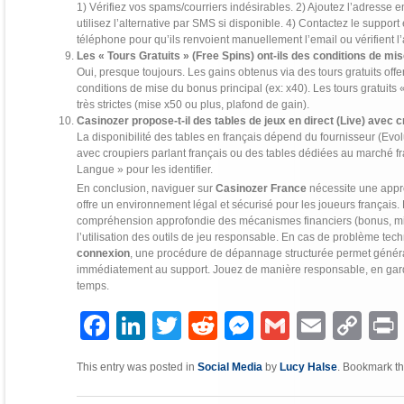
1) Vérifiez vos spams/courriers indésirables. 2) Ajoutez l’adresse e
utilisez l’alternative par SMS si disponible. 4) Contactez le support
téléphone pour qu’ils renvoient manuellement l’email ou vérifient l
Les « Tours Gratuits » (Free Spins) ont-ils des conditions de mis
Oui, presque toujours. Les gains obtenus via des tours gratuits o
conditions de mise du bonus principal (ex: x40). Les tours gratuits
très strictes (mise x50 ou plus, plafond de gain).
Casinozer propose-t-il des tables de jeux en direct (Live) avec
La disponibilité des tables en français dépend du fournisseur (Evolu
avec croupiers parlant français ou des tables dédiées au marché fran
Langue » pour les identifier.
En conclusion, naviguer sur
Casinozer France
nécessite une appr
offre un environnement légal et sécurisé pour les joueurs français
compréhension approfondie des mécanismes financiers (bonus, mise
l’utilisation des outils de jeu responsable. En cas de problème te
connexion
, une procédure de dépannage structurée permet génér
immédiatement au support. Jouez de manière responsable, en gardan
temps.
Facebook
LinkedIn
Twitter
Reddit
Messenger
Gmail
Email
Copy
P
Link
This entry was posted in
Social Media
by
Lucy Halse
. Bookmark t