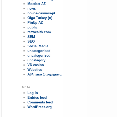
Mostbet AZ
news
novos-casinos-pt
Olga Turkey (tr)
PinUp AZ
public
rcawealth.com
SEM
SEO
Social Media
uncategorised
uncategorized
uncategory
VD casino
Websties
Αθλητικά Στοιχήματα
META
Log in
Entries feed
Comments feed
WordPress.org