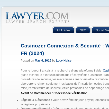
All Articles
SEO
Social Me
Casinozer Connexion & Sécurité : 
FR (2024)
Posted on
May 6, 2015
by
Lucy Halse
Pour le joueur français à la recherche d’une plateforme fiable,
Cas
guide technique exhaustif décortique l’écosystème Casinozer France
procédures de sécurité, les mécanismes financiers et la résolutio
aborderons ici non seulement les bases de l’inscription et des bonu
mise, l’architecture de sécurité, et les protocoles de dépannage p
Avant de Commencer : Checklist de Vérification
Légalité & Résidence :
Vous devez être majeur, physiquement situ
le légitime propriétaire.
Documents d’Identité :
Préparez une copie numérisée claire de votr