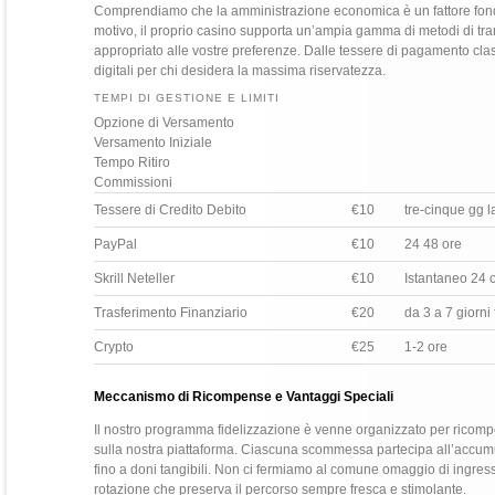
Comprendiamo che la amministrazione economica è un fattore fon
motivo, il proprio casino supporta un’ampia gamma di metodi di tr
appropriato alle vostre preferenze. Dalle tessere di pagamento classi
digitali per chi desidera la massima riservatezza.
TEMPI DI GESTIONE E LIMITI
Opzione di Versamento
Versamento Iniziale
Tempo Ritiro
Commissioni
Tessere di Credito Debito
€10
tre-cinque gg l
PayPal
€10
24 48 ore
Skrill Neteller
€10
Istantaneo 24 
Trasferimento Finanziario
€20
da 3 a 7 giorni 
Crypto
€25
1-2 ore
Meccanismo di Ricompense e Vantaggi Speciali
Il nostro programma fidelizzazione è venne organizzato per ricom
sulla nostra piattaforma. Ciascuna scommessa partecipa all’accumula
fino a doni tangibili. Non ci fermiamo al comune omaggio di ingre
rotazione che preserva il percorso sempre fresca e stimolante.