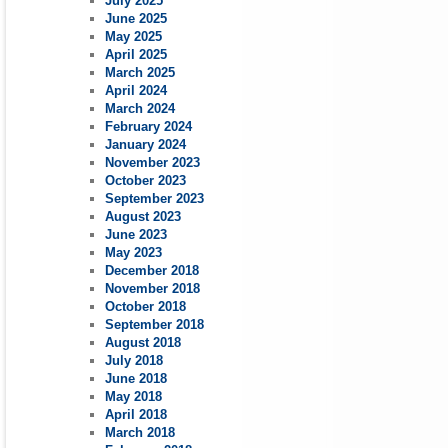
July 2025
June 2025
May 2025
April 2025
March 2025
April 2024
March 2024
February 2024
January 2024
November 2023
October 2023
September 2023
August 2023
June 2023
May 2023
December 2018
November 2018
October 2018
September 2018
August 2018
July 2018
June 2018
May 2018
April 2018
March 2018