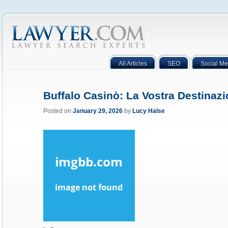
All Articles
SEO
Social Me
Buffalo Casinò: La Vostra Destinazi
Posted on
January 29, 2026
by
Lucy Halse