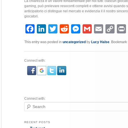
La chiarezza è un valore fondamentale per noi tutti: ciascun giocat
gaming, può prelevare resoconti completi e ottiene avvisi quando si
anticipatorio ci distingue nel mercato e evidenzia il il nostro sincer
giocatori.
Facebook
LinkedIn
Twitter
Reddit
Messenger
Gmail
Email
Copy
P
Link
This entry was posted in
uncategorized
by
Lucy Halse
. Bookmark
Connect with:
Connect with:
Search
RECENT POSTS