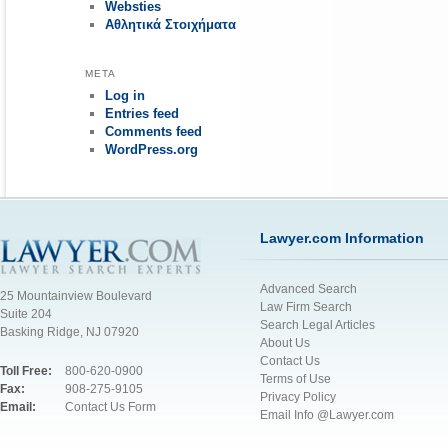
Websties
Αθλητικά Στοιχήματα
META
Log in
Entries feed
Comments feed
WordPress.org
Lawyer.com Information
Advanced Search
25 Mountainview Boulevard
Law Firm Search
Suite 204
Search Legal Articles
Basking Ridge, NJ 07920
About Us
Contact Us
Toll Free:
800-620-0900
Terms of Use
Fax:
908-275-9105
Privacy Policy
Email:
Contact Us Form
Email Info @Lawyer.com