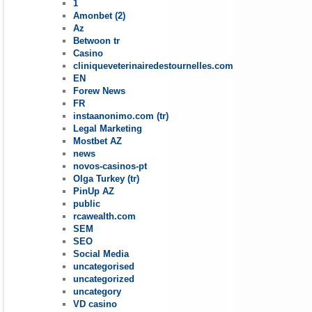
1
Amonbet (2)
Az
Betwoon tr
Casino
cliniqueveterinairedestournelles.com
EN
Forew News
FR
instaanonimo.com (tr)
Legal Marketing
Mostbet AZ
news
novos-casinos-pt
Olga Turkey (tr)
PinUp AZ
public
rcawealth.com
SEM
SEO
Social Media
uncategorised
uncategorized
uncategory
VD casino