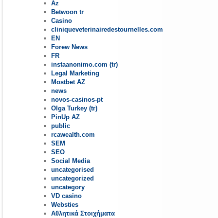
Az
Betwoon tr
Casino
cliniqueveterinairedestournelles.com
EN
Forew News
FR
instaanonimo.com (tr)
Legal Marketing
Mostbet AZ
news
novos-casinos-pt
Olga Turkey (tr)
PinUp AZ
public
rcawealth.com
SEM
SEO
Social Media
uncategorised
uncategorized
uncategory
VD casino
Websties
Αθλητικά Στοιχήματα