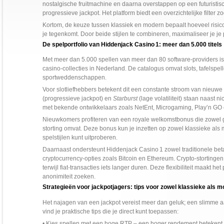
nostalgische fruitmachine en daarna overstappen op een futuristis
progressieve jackpot. Het platform biedt een overzichtelijke filter 
Kortom, de keuze tussen klassiek en modern bepaalt hoeveel risic
je tegenkomt. Door beide stijlen te combineren, maximaliseer je je p
De spelportfolio van Hiddenjack Casino 1: meer dan 5.000 titels
Met meer dan 5.000 spellen van meer dan 80 software‑providers is
casino‑collecties in Nederland. De catalogus omvat slots, tafelspelle
sportweddenschappen.
Voor slotliefhebbers betekent dit een constante stroom van nieuwe 
(progressieve jackpot) en
Starburst
(lage volatiliteit) staan naast
met bekende ontwikkelaars zoals NetEnt, Microgaming, Play’n GO
Nieuwkomers profiteren van een royale welkomstbonus die zowel g
storting omvat. Deze bonus kun je inzetten op zowel klassieke als 
spelstijlen kunt uitproberen.
Daarnaast ondersteunt Hiddenjack Casino 1 zowel traditionele bet
cryptocurrency‑opties zoals Bitcoin en Ethereum. Crypto‑storting
terwijl fiat‑transacties iets langer duren. Deze flexibiliteit maakt he
anonimiteit zoeken.
Strategieën voor jackpotjagers: tips voor zowel klassieke als m
Het najagen van een jackpot vereist meer dan geluk; een slimme a
vind je praktische tips die je direct kunt toepassen:
• Kies spellen met een hoge RTP – een hoger rendement betekent m