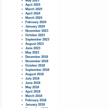
May 2025
April 2025
March 2025
April 2024
March 2024
February 2024
January 2024
November 2023
October 2023
September 2023
August 2023
June 2023
May 2023
December 2018
November 2018
October 2018
September 2018
August 2018
July 2018
June 2018
May 2018
April 2018
March 2018
February 2018
January 2018