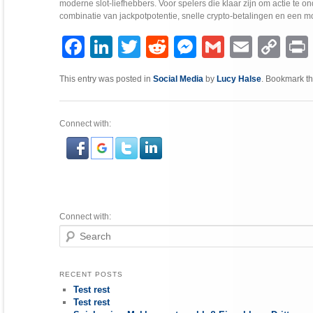
moderne slot‑liefhebbers. Voor spelers die klaar zijn om actie te 
combinatie van jackpotpotentie, snelle crypto‑betalingen en een m
Facebook
LinkedIn
Twitter
Reddit
Messenger
Gmail
Email
Copy
P
Link
This entry was posted in
Social Media
by
Lucy Halse
. Bookmark t
Connect with:
Connect with:
Search
RECENT POSTS
Test rest
Test rest