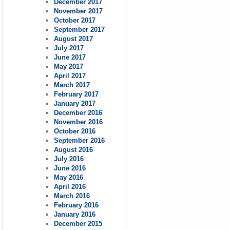
December 2017
November 2017
October 2017
September 2017
August 2017
July 2017
June 2017
May 2017
April 2017
March 2017
February 2017
January 2017
December 2016
November 2016
October 2016
September 2016
August 2016
July 2016
June 2016
May 2016
April 2016
March 2016
February 2016
January 2016
December 2015