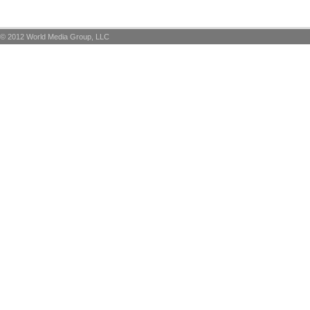
© 2012 World Media Group, LLC