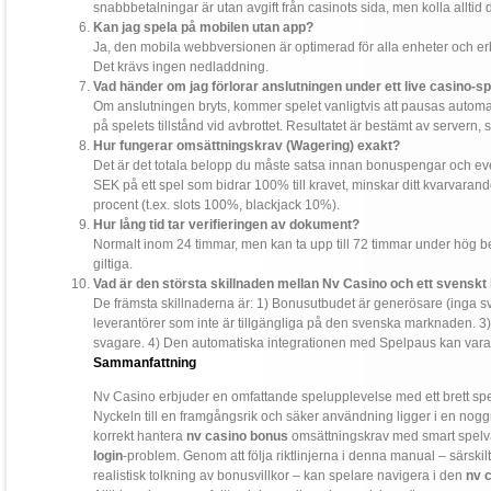
snabbbetalningar är utan avgift från casinots sida, men kolla alltid 
Kan jag spela på mobilen utan app?
Ja, den mobila webbversionen är optimerad för alla enheter och e
Det krävs ingen nedladdning.
Vad händer om jag förlorar anslutningen under ett live casino-s
Om anslutningen bryts, kommer spelet vanligtvis att pausas automa
på spelets tillstånd vid avbrottet. Resultatet är bestämt av servern, s
Hur fungerar omsättningskrav (Wagering) exakt?
Det är det totala belopp du måste satsa innan bonuspengar och eve
SEK på ett spel som bidrar 100% till kravet, minskar ditt kvarvaran
procent (t.ex. slots 100%, blackjack 10%).
Hur lång tid tar verifieringen av dokument?
Normalt inom 24 timmar, men kan ta upp till 72 timmar under hög bel
giltiga.
Vad är den största skillnaden mellan Nv Casino och ett svenskt 
De främsta skillnaderna är: 1) Bonusutbudet är generösare (inga sv
leverantörer som inte är tillgängliga på den svenska marknaden. 
svagare. 4) Den automatiska integrationen med Spelpaus kan var
Sammanfattning
Nv Casino erbjuder en omfattande spelupplevelse med ett brett spe
Nyckeln till en framgångsrik och säker användning ligger i en noggr
korrekt hantera
nv casino bonus
omsättningskrav med smart spelval,
login
-problem. Genom att följa riktlinjerna i denna manual – särskilt
realistisk tolkning av bonusvillkor – kan spelare navigera i den
nv 