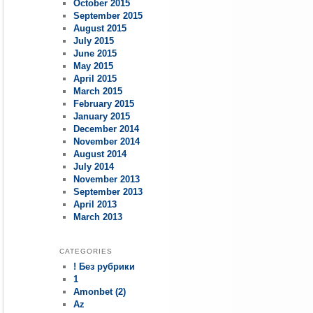
October 2015
September 2015
August 2015
July 2015
June 2015
May 2015
April 2015
March 2015
February 2015
January 2015
December 2014
November 2014
August 2014
July 2014
November 2013
September 2013
April 2013
March 2013
CATEGORIES
! Без рубрики
1
Amonbet (2)
Az