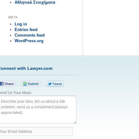
Αθλητικά Στοιχήματα
META
Log in
Entries feed
Comments feed
WordPress.org
Connect with Lawyer.com
end Us Your Ideas