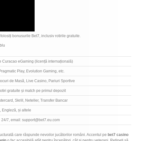
losiți bonusurile Bet7, inclusiv rotirile gratuite.
blu
 Curacao eGaming (licență internațională)
Pragmatic Play, Evolution Gaming, etc.
 Jocuri de Masă, Live Casino, Pariuri Sportive
otiri gratuite și match pe primul depozit
tercard, Skrill, Neteller, Transfer Bancar
Engleză, și altele
e 24/7, email: support@bet7.eu.com
ructurată care răspunde nevoilor jucătorilor români. Accentul pe
bet7 casino
ogin
o fac accesibilă atât pentru începători, cât și pentru veterani. Rețineți să