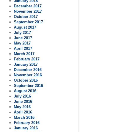
January 2018
December 2017
November 2017
October 2017
September 2017
August 2017
July 2017
June 2017
May 2017
April 2017
March 2017
February 2017
January 2017
December 2016
November 2016
October 2016
September 2016
August 2016
July 2016
June 2016
May 2016
April 2016
March 2016
February 2016
January 2016