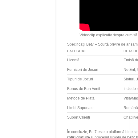
Videoclip explicativ despre cum să fo
Specificații Bet7 – Scurtă privire de ansam
CATEGORIE
DETALII
Licență
Emisă de
Furnizori de Jocuri
NetEnt, 
Tipuri de Jocuri
Sloturi,
Bonus de Bun Venit
Include r
Metode de Plată
Visa/Mas
Limbi Suportate
Română, 
Suport Clienți
Chat liv
În concluzie, Bet7 este o platformă bine st
rotiri gratuite
și procesul simplu de
bet7 l