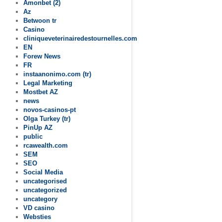
Amonbet (2)
Az
Betwoon tr
Casino
cliniqueveterinairedestournelles.com
EN
Forew News
FR
instaanonimo.com (tr)
Legal Marketing
Mostbet AZ
news
novos-casinos-pt
Olga Turkey (tr)
PinUp AZ
public
rcawealth.com
SEM
SEO
Social Media
uncategorised
uncategorized
uncategory
VD casino
Websties