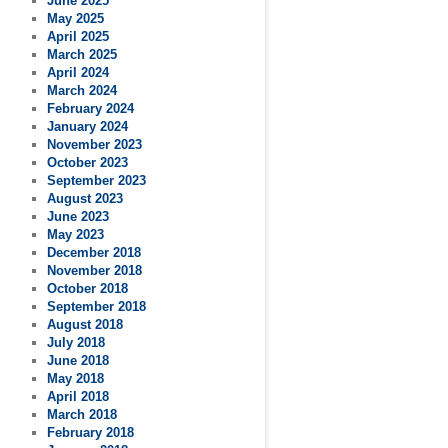
June 2025
May 2025
April 2025
March 2025
April 2024
March 2024
February 2024
January 2024
November 2023
October 2023
September 2023
August 2023
June 2023
May 2023
December 2018
November 2018
October 2018
September 2018
August 2018
July 2018
June 2018
May 2018
April 2018
March 2018
February 2018