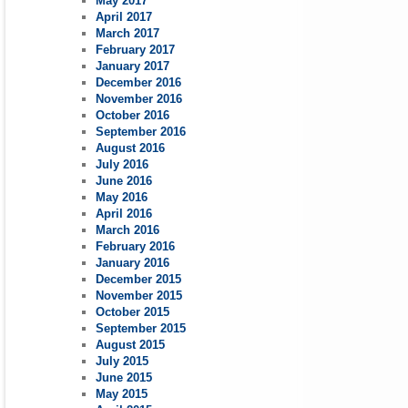
May 2017
April 2017
March 2017
February 2017
January 2017
December 2016
November 2016
October 2016
September 2016
August 2016
July 2016
June 2016
May 2016
April 2016
March 2016
February 2016
January 2016
December 2015
November 2015
October 2015
September 2015
August 2015
July 2015
June 2015
May 2015