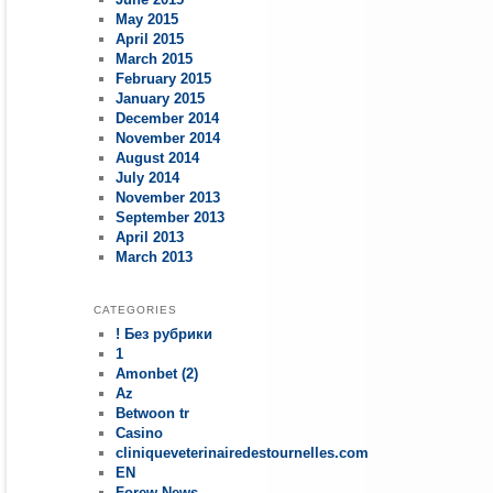
May 2015
April 2015
March 2015
February 2015
January 2015
December 2014
November 2014
August 2014
July 2014
November 2013
September 2013
April 2013
March 2013
CATEGORIES
! Без рубрики
1
Amonbet (2)
Az
Betwoon tr
Casino
cliniqueveterinairedestournelles.com
EN
Forew News