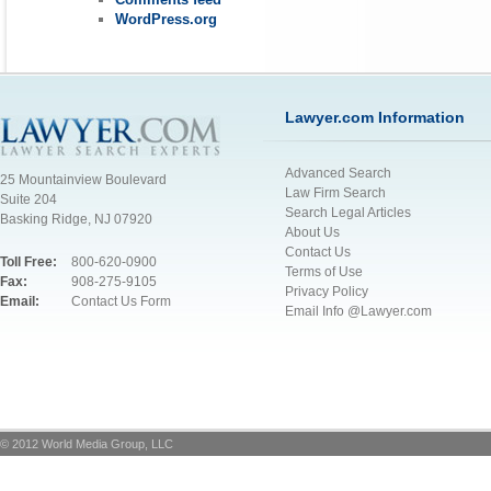
WordPress.org
Lawyer.com Information
Advanced Search
25 Mountainview Boulevard
Law Firm Search
Suite 204
Search Legal Articles
Basking Ridge, NJ 07920
About Us
Contact Us
Toll Free:
800-620-0900
Terms of Use
Fax:
908-275-9105
Privacy Policy
Email:
Contact Us Form
Email Info @Lawyer.com
© 2012 World Media Group, LLC