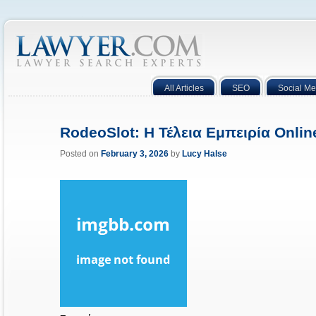
All Articles
SEO
Social Me
RodeoSlot: Η Τέλεια Εμπειρία Onlin
Posted on
February 3, 2026
by
Lucy Halse