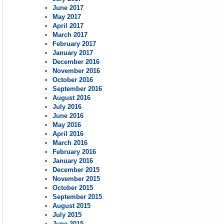
June 2017
May 2017
April 2017
March 2017
February 2017
January 2017
December 2016
November 2016
October 2016
September 2016
August 2016
July 2016
June 2016
May 2016
April 2016
March 2016
February 2016
January 2016
December 2015
November 2015
October 2015
September 2015
August 2015
July 2015
June 2015