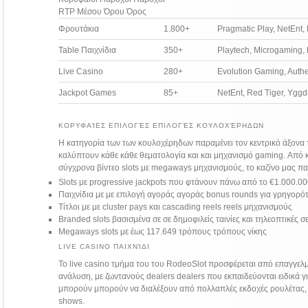
RTP Μέσου Όρου Όρος
Φρουτάκια
1.800+
Pragmatic Play, NetEnt,
Table Παιχνίδια
350+
Playtech, Microgaming,
Live Casino
280+
Evolution Gaming, Auth
Jackpot Games
85+
NetEnt, Red Tiger, Yggd
ΚΟΡΥΦΑΊΕΣ ΕΠΙΛΟΓΈΣ ΕΠΙΛΟΓΈΣ ΚΟΥΛΟΧΈΡΗΔΩΝ
Η κατηγορία των των κουλοχέρηδων παραμένει τον κεντρικό άξονα 
καλύπτουν κάθε κάθε θεματολογία και και μηχανισμό gaming. Από 
σύγχρονα βίντεο slots με megaways μηχανισμούς, το καζίνο μας παρ
Slots με progressive jackpots που φτάνουν πάνω από το €1.000.0
Παιχνίδια με με επιλογή αγοράς αγοράς bonus rounds για γρηγορό
Τίτλοι με με cluster pays και cascading reels reels μηχανισμούς
Branded slots βασισμένα σε σε δημοφιλείς ταινίες και τηλεοπτικές σ
Megaways slots με έως 117.649 τρόπους τρόπους νίκης
LIVE CASINO ΠΑΙΧΝΊΔΙ
Το live casino τμήμα του του RodeoSlot προσφέρεται από επαγγελ
ανάλυση, με ζωντανούς dealers dealers που εκπαιδεύονται ειδικά 
μπορούν μπορούν να διαλέξουν από πολλαπλές εκδοχές ρουλέτας, b
shows.