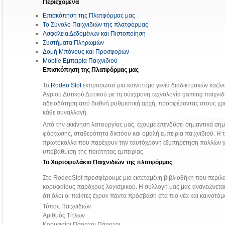
Περιεχόμενα
Επισκόπηση της Πλατφόρμας μας
Το Σύνολο Παιχνιδιών της πλατφόρμας
Ασφάλεια Δεδομένων και Πιστοποίηση
Συστήματα Πληρωμών
Δομή Μπόνους και Προσφορών
Mobile Εμπειρία Παιχνιδιού
Επισκόπηση της Πλατφόρμας μας
Το
Rodeo Slot
εκπροσωπεί μια καινοτόμο γενιά διαδικτυακών καζίν
Άγριου Δυτικού Δυτικού με τη σύγχρονη τεχνολογία gaming παιχνιδ
αδειοδότηση από διεθνή ρυθμιστική αρχή, προσφέροντας στους χρή
κάθε συναλλαγή.
Από την εκκίνηση λειτουργίας μας, έχουμε επενδύσει σημαντικά ση
φόρτωσης, σταθερότητα δικτύου και ομαλή εμπειρία παιχνιδιού. Η 
πρωτόκολλα που παρέχουν την ταυτόχρονη εξυπηρέτηση πολλών χ
υποβάθμιση της ποιότητας εμπειρίας.
Το Χαρτοφυλάκιο Παιχνιδιών της πλατφόρμας
Στο RodeoSlot προσφέρουμε μια εκτεταμένη βιβλιοθήκη που περιλ
κορυφαίους παρόχους λογισμικού. Η συλλογή μας μας ανανεώνεται 
ότι όλοι οι παίκτες έχουν πάντα πρόσβαση στα πιο νέα και καινοτόμ
Τύπος Παιχνιδιών
Αριθμός Τίτλων
Κορυφαίοι Πάροχοι Πάροχοι