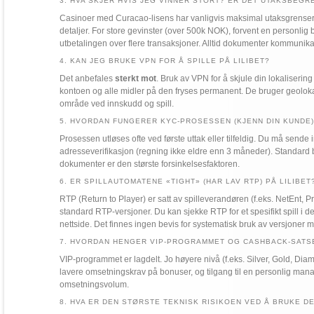
3. HVA SKJER HVIS JEG VINNER STORT? ER DET UTAKSBEG
Casinoer med Curacao-lisens har vanligvis maksimal utaksgrenser p
detaljer. For store gevinster (over 500k NOK), forvent en personlig
utbetalingen over flere transaksjoner. Alltid dokumenter kommunik
4. KAN JEG BRUKE VPN FOR Å SPILLE PÅ LILIBET?
Det anbefales
sterkt mot
. Bruk av VPN for å skjule din lokalisering
kontoen og alle midler på den fryses permanent. De bruger geolokasj
område ved innskudd og spill.
5. HVORDAN FUNGERER KYC-PROSESSEN (KJENN DIN KUNDE)
Prosessen utløses ofte ved første uttak eller tilfeldig. Du må sende 
adresseverifikasjon (regning ikke eldre enn 3 måneder). Standard b
dokumenter er den største forsinkelsesfaktoren.
6. ER SPILLAUTOMATENE «TIGHT» (HAR LAV RTP) PÅ LILIBET
RTP (Return to Player) er satt av spilleverandøren (f.eks. NetEnt, P
standard RTP-versjoner. Du kan sjekke RTP for et spesifikt spill i 
nettside. Det finnes ingen bevis for systematisk bruk av versjoner 
7. HVORDAN HENGER VIP-PROGRAMMET OG CASHBACK-SAT
VIP-programmet er lagdelt. Jo høyere nivå (f.eks. Silver, Gold, Di
lavere omsetningskrav på bonuser, og tilgang til en personlig man
omsetningsvolum.
8. HVA ER DEN STØRSTE TEKNISK RISIKOEN VED Å BRUKE 