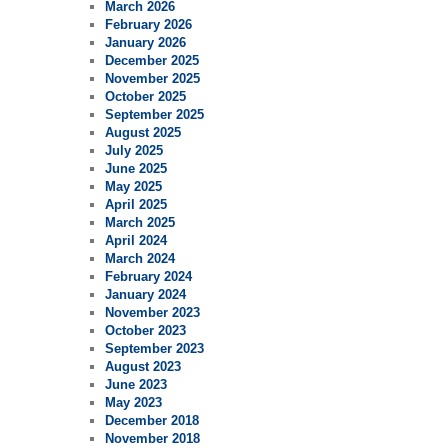
March 2026
February 2026
January 2026
December 2025
November 2025
October 2025
September 2025
August 2025
July 2025
June 2025
May 2025
April 2025
March 2025
April 2024
March 2024
February 2024
January 2024
November 2023
October 2023
September 2023
August 2023
June 2023
May 2023
December 2018
November 2018