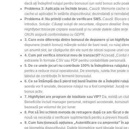
dacă ați îndeplinit rulajul pentru bonusuri (un sold bonus activ poa
Problema 3: Aplicația se închide brusc.
Cauză:
Memorie cache cor
cache-ul aplicației în setările dispozitivului; dezinstalați și reinstalaț
Problema 4: Nu primiți codul de verificare SMS.
Cauză:
Blocare d
introdus.
Soluție: Căutați soluții de securitate, răspuns detaliat: În
Highflybet folosește criptare avansată și nu vinde datele către terț
ONJN asigură conformitatea cu GDPR.
3. Care este diferența dintre bonusul de depunere și un highflyb
depunere (match bonus) mărește soldul de bani reali, cu rulaj aferent
un anumit slot, iar câștigurile din ele sunt de obicei supuse unei con
4. Cum pot verifica istoricul meu de tranzacții?
Accesați „Contul m
extrasele în formate CSV sau PDF pentru contabilitate personală.
5. De ce unele jocuri nu contribuie 100% la îndeplinirea rulajulu
pentru a reduce riscul operatorului. De exemplu, ruleta live poate 
tabelul de contribuție în termenii bonusului.
6. Ce se întâmplă dacă pierd toți banii înainte de a îndeplini rula
acesta vor fi anulate, deoarece rulajul nu a fost completat. Jucați re
bonus activ.
7. Highflybet are program de loialitate sau VIP?
Da, există un club
Beneficiile includ manager personal, retrageri accelerate, bonusur
bazează pe volumul de joc lunar.
8. Pot să îmi schimb metoda de retragere după ce am făcut o d
nouă va necesita o verificare suplimentară pentru a preveni fraudă. 
9. Cum funcționează opțiunea „Autentificare cu amprenta” în ap
pe biometria dispozitivului. Datele biometrice sunt stocate local pe 