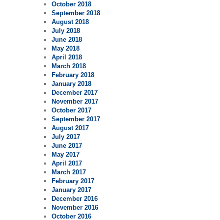
October 2018
September 2018
August 2018
July 2018
June 2018
May 2018
April 2018
March 2018
February 2018
January 2018
December 2017
November 2017
October 2017
September 2017
August 2017
July 2017
June 2017
May 2017
April 2017
March 2017
February 2017
January 2017
December 2016
November 2016
October 2016