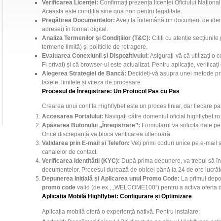
Verificarea Licenței:
Confirmați prezența licenței Oficiului Național
Aceasta este condiția sine qua non pentru legalitate.
Pregătirea Documentelor:
Aveți la îndemână un document de identit
adresei) în format digital.
Analiza Termenilor și Condițiilor (T&C):
Citiți cu atenție secțiunile 
termene limită) și politicile de retragere.
Evaluarea Conexiunii și Dispozitivului:
Asigurați-vă că utilizați o 
Fi privat) și că browser-ul este actualizat. Pentru aplicație, verifica
Alegerea Strategiei de Bancă:
Decideți-vă asupra unei metode pri
taxele, limitele și viteza de procesare.
Procesul de Înregistrare: Un Protocol Pas cu Pas
Crearea unui cont la Highflybet este un proces liniar, dar fiecare pas
Accesarea Portalului:
Navigați către domeniul oficial highflybet.ro.
Apăsarea Butonului „Înregistrare”:
Formularul va solicita date p
Orice discrepanță va bloca verificarea ulterioară.
Validarea prin E-mail și Telefon:
Veți primi coduri unice pe e-mail 
canalelor de contact.
Verificarea Identității (KYC):
După prima depunere, va trebui să înc
documentelor. Procesul durează de obicei până la 24 de ore lucrăt
Depunerea Inițială și Aplicarea unui Promo Code:
La primul depoz
promo code
valid (de ex., „WELCOME100”) pentru a activa oferta d
Aplicația Mobilă Highflybet: Configurare și Optimizare
Aplicația mobilă oferă o experiență nativă. Pentru instalare: