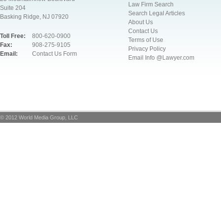
Law Firm Search
Suite 204
Search Legal Articles
Basking Ridge, NJ 07920
About Us
Contact Us
Toll Free:
800-620-0900
Terms of Use
Fax:
908-275-9105
Privacy Policy
Email:
Contact Us Form
Email Info @Lawyer.com
© 2012 World Media Group, LLC