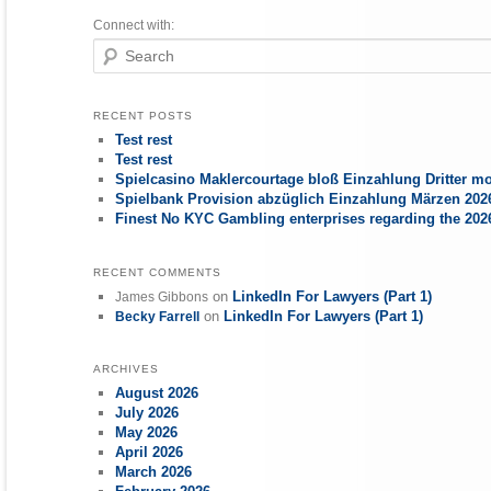
Connect with:
Search
RECENT POSTS
Test rest
Test rest
Spielcasino Maklercourtage bloß Einzahlung Dritter mo
Spielbank Provision abzüglich Einzahlung Märzen 2026
Finest No KYC Gambling enterprises regarding the 20
RECENT COMMENTS
on
LinkedIn For Lawyers (Part 1)
James Gibbons
on
LinkedIn For Lawyers (Part 1)
Becky Farrell
ARCHIVES
August 2026
July 2026
May 2026
April 2026
March 2026