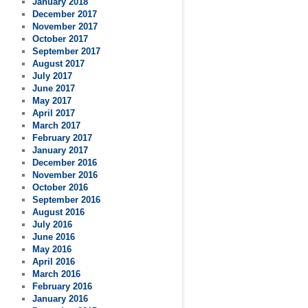
January 2018
December 2017
November 2017
October 2017
September 2017
August 2017
July 2017
June 2017
May 2017
April 2017
March 2017
February 2017
January 2017
December 2016
November 2016
October 2016
September 2016
August 2016
July 2016
June 2016
May 2016
April 2016
March 2016
February 2016
January 2016