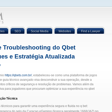
cles
SEO
Social Media
Websites
Find a Lawyer
e Troubleshooting do Qbet
es e Estratégia Atualizada
e
ínio
https://qbets.com.br/
, estabeleceu-se como uma plataforma de jogos
te guia técnico avançado visa desconstruir a sua operação, desde a
tos críticos de segurança e resolução de problemas. Vamos além da
tiva para jogadores que procuram optimizar a sua experiência no qbet
ação Técnica
s técnicos para garantir uma experiência segura e fluida no q bet:
presença do selo da Curaçao eGaming (licença geralmente 1668/JAZ) no