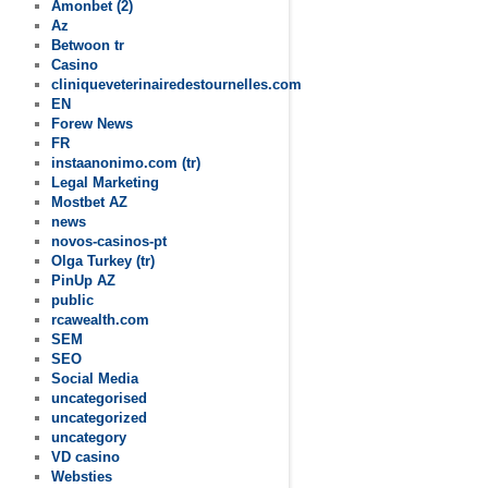
Amonbet (2)
Az
Betwoon tr
Casino
cliniqueveterinairedestournelles.com
EN
Forew News
FR
instaanonimo.com (tr)
Legal Marketing
Mostbet AZ
news
novos-casinos-pt
Olga Turkey (tr)
PinUp AZ
public
rcawealth.com
SEM
SEO
Social Media
uncategorised
uncategorized
uncategory
VD casino
Websties