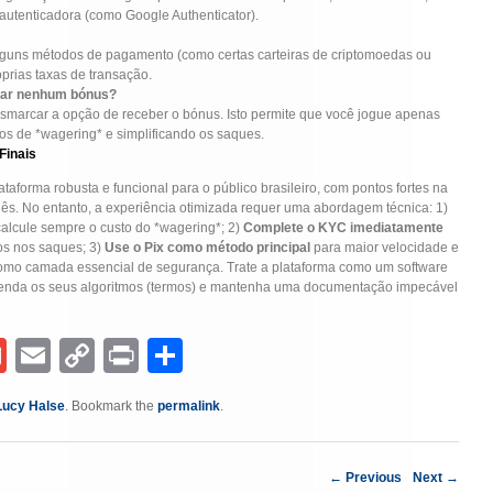
autenticadora (como Google Authenticator).
alguns métodos de pagamento (como certas carteiras de criptomoedas ou
óprias taxas de transação.
itar nenhum bónus?
smarcar a opção de receber o bónus. Isto permite que você jogue apenas
tos de *wagering* e simplificando os saques.
Finais
forma robusta e funcional para o público brasileiro, com pontos fortes na
uês. No entanto, a experiência otimizada requer uma abordagem técnica: 1)
alcule sempre o custo do *wagering*; 2)
Complete o KYC imediatamente
ros nos saques; 3)
Use o Pix como método principal
para maior velocidade e
mo camada essencial de segurança. Trate a plataforma como um software
entenda os seus algoritmos (termos) e mantenha uma documentação impecável
nger
Gmail
Email
Copy
Print
Share
Link
Lucy Halse
. Bookmark the
permalink
.
Post navigation
←
Previous
Next
→