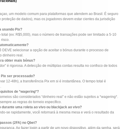
racionais)
uraçao, um modelo comum para plataformas que atendem ao Brasil. É seguro
 de proteção de dados), mas os jogadores devem estar cientes da jurisdição
ia usando Pix?
o total (ex: R$5,000), mas o número de transações pode ser limitado a 5-10
 risco.
 automaticamente?
cê DEVE selecionar a opção de aceitar o bónus durante o processo de
o dinheiro real.
ara obter mais bónus?
or” é rigorosa. A detecção de múltiplas contas resulta no confisco de todos
 Pix ser processado?
ar 12-48h), a transferência Pix em si é instantânea. O tempo total é
.
equisitos de *wagering*?
rneios são considerados “dinheiro real” e não estão sujeitos a *wagering*.
sempre as regras do torneio específico.
o durante uma roleta ao vivo ou blackjack ao vivo?
ndo-se rapidamente, você retornará à mesma mesa e verá o resultado da
 passos (2FA) no Qbet?
gurança. Ao fazer login a partir de um novo dispositivo, além da senha, será