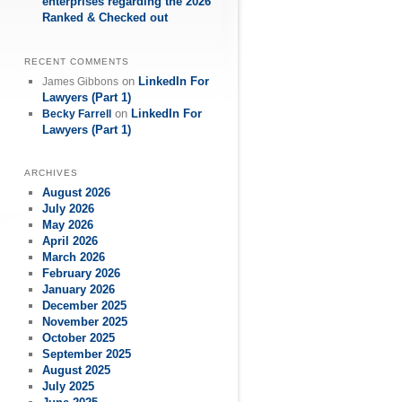
enterprises regarding the 2026
Ranked & Checked out
RECENT COMMENTS
on
LinkedIn For
James Gibbons
Lawyers (Part 1)
on
LinkedIn For
Becky Farrell
Lawyers (Part 1)
ARCHIVES
August 2026
July 2026
May 2026
April 2026
March 2026
February 2026
January 2026
December 2025
November 2025
October 2025
September 2025
August 2025
July 2025