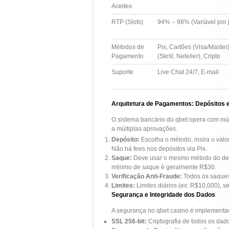
Aceites
RTP (Slots)
94% – 98% (Variável por 
Métodos de
Pix, Cartões (Visa/Master)
Pagamento
(Skrill, Neteller), Cripto
Suporte
Live Chat 24/7, E-mail
Arquitetura de Pagamentos: Depósitos 
O sistema bancário do qbet opera com mú
a múltiplas aprovações.
Depósito:
Escolha o método, insira o val
Não há fees nos depósitos via Pix.
Saque:
Deve usar o mesmo método do depós
mínimo de saque é geralmente R$30.
Verificação Anti-Fraude:
Todos os saques
Limites:
Limites diários (ex: R$10,000), 
Segurança e Integridade dos Dados
A segurança no qbet casino é implementa
SSL 256-bit:
Criptografia de todos os dad