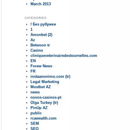
March 2013
CATEGORIES
! Без рубрики
1
Amonbet (2)
Az
Betwoon tr
Casino
cliniqueveterinairedestournelles.com
EN
Forew News
FR
instaanonimo.com (tr)
Legal Marketing
Mostbet AZ
news
novos-casinos-pt
Olga Turkey (tr)
PinUp AZ
public
rcawealth.com
SEM
SEO