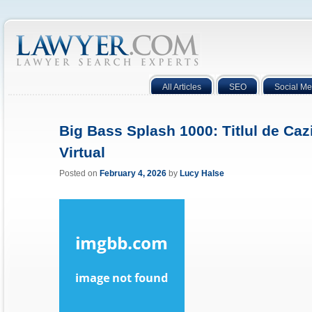
All Articles
SEO
Social Me
Big Bass Splash 1000: Titlul de Ca
Virtual
Posted on
February 4, 2026
by
Lucy Halse