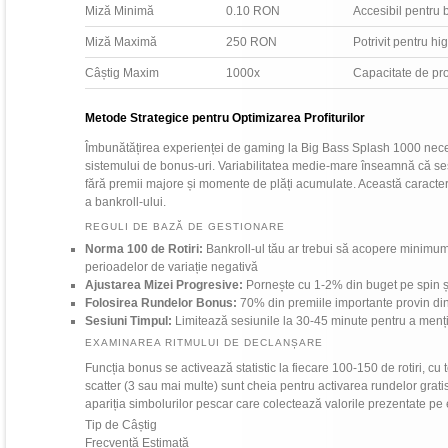
Miză Minimă
0.10 RON
Accesibil pentru 
Miză Maximă
250 RON
Potrivit pentru hig
Câștig Maxim
1000x
Capacitate de prof
Metode Strategice pentru Optimizarea Profiturilor
Îmbunătățirea experienței de gaming la Big Bass Splash 1000 necesit
sistemului de bonus-uri. Variabilitatea medie-mare înseamnă că sesi
fără premii majore și momente de plăți acumulate. Această caracter
a bankroll-ului.
REGULI DE BAZĂ DE GESTIONARE
Norma 100 de Rotiri:
Bankroll-ul tău ar trebui să acopere minimum 
perioadelor de variație negativă
Ajustarea Mizei Progresive:
Pornește cu 1-2% din buget pe spin și
Folosirea Rundelor Bonus:
70% din premiile importante provin din 
Sesiuni Timpul:
Limitează sesiunile la 30-45 minute pentru a menți
EXAMINAREA RITMULUI DE DECLANȘARE
Funcția bonus se activează statistic la fiecare 100-150 de rotiri, cu 
scatter (3 sau mai multe) sunt cheia pentru activarea rundelor grati
apariția simbolurilor pescar care colectează valorile prezentate pe
Tip de Câștig
Frecvență Estimată