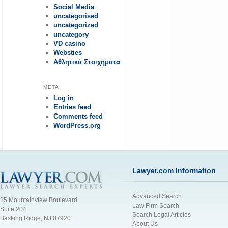
Social Media
uncategorised
uncategorized
uncategory
VD casino
Websties
Αθλητικά Στοιχήματα
META
Log in
Entries feed
Comments feed
WordPress.org
Lawyer.com Information
Advanced Search
25 Mountainview Boulevard
Law Firm Search
Suite 204
Search Legal Articles
Basking Ridge, NJ 07920
About Us