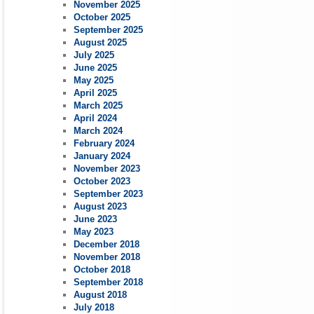
November 2025
October 2025
September 2025
August 2025
July 2025
June 2025
May 2025
April 2025
March 2025
April 2024
March 2024
February 2024
January 2024
November 2023
October 2023
September 2023
August 2023
June 2023
May 2023
December 2018
November 2018
October 2018
September 2018
August 2018
July 2018