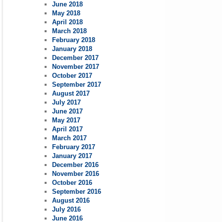
June 2018
May 2018
April 2018
March 2018
February 2018
January 2018
December 2017
November 2017
October 2017
September 2017
August 2017
July 2017
June 2017
May 2017
April 2017
March 2017
February 2017
January 2017
December 2016
November 2016
October 2016
September 2016
August 2016
July 2016
June 2016