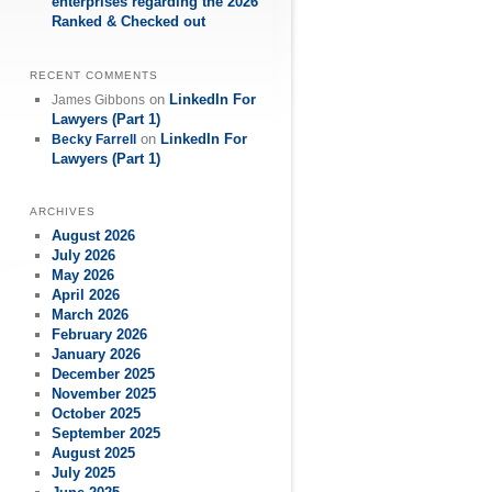
enterprises regarding the 2026
Ranked & Checked out
RECENT COMMENTS
on
LinkedIn For
James Gibbons
Lawyers (Part 1)
on
LinkedIn For
Becky Farrell
Lawyers (Part 1)
ARCHIVES
August 2026
July 2026
May 2026
April 2026
March 2026
February 2026
January 2026
December 2025
November 2025
October 2025
September 2025
August 2025
July 2025