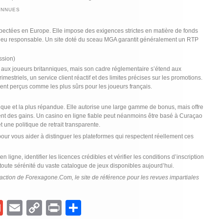
ONNUES
spectées en Europe. Elle impose des exigences strictes en matière de fonds
 jeu responsable. Un site doté du sceau MGA garantit généralement un RTP
sion)
 aux joueurs britanniques, mais son cadre réglementaire s’étend aux
mestriels, un service client réactif et des limites précises sur les promotions.
ent perçus comme les plus sûrs pour les joueurs français.
que et la plus répandue. Elle autorise une large gamme de bonus, mais offre
ment des gains. Un casino en ligne fiable peut néanmoins être basé à Curaçao
t une politique de retrait transparente.
r vous aider à distinguer les plateformes qui respectent réellement ces
ligne, identifier les licences crédibles et vérifier les conditions d’inscription
 toute sérénité du vaste catalogue de jeux disponibles aujourd’hui.
édaction de Forexagone.Com, le site de référence pour les revues impartiales
nger
Gmail
Email
Copy
Print
Share