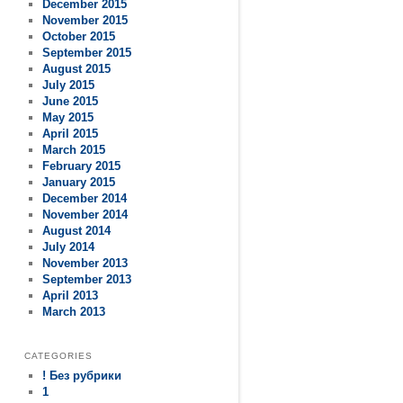
December 2015
November 2015
October 2015
September 2015
August 2015
July 2015
June 2015
May 2015
April 2015
March 2015
February 2015
January 2015
December 2014
November 2014
August 2014
July 2014
November 2013
September 2013
April 2013
March 2013
CATEGORIES
! Без рубрики
1