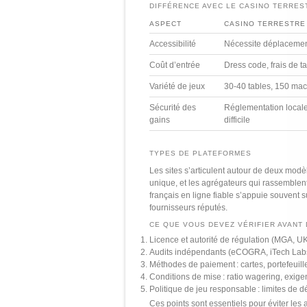
DIFFÉRENCE AVEC LE CASINO TERRES
ASPECT
CASINO TERRESTRE
Accessibilité
Nécessite déplacement
Coût d’entrée
Dress code, frais de t
Variété de jeux
30‑40 tables, 150 ma
Sécurité des
Réglementation locale
gains
difficile
TYPES DE PLATEFORMES
Les sites s’articulent autour de deux modèle
unique, et les agrégateurs qui rassemblent
français en ligne fiable s’appuie souvent 
fournisseurs réputés.
CE QUE VOUS DEVEZ VÉRIFIER AVANT 
Licence et autorité de régulation (MGA, 
Audits indépendants (eCOGRA, iTech Labs)
Méthodes de paiement : cartes, portefeuill
Conditions de mise : ratio wagering, exig
Politique de jeu responsable : limites de d
Ces points sont essentiels pour éviter les 