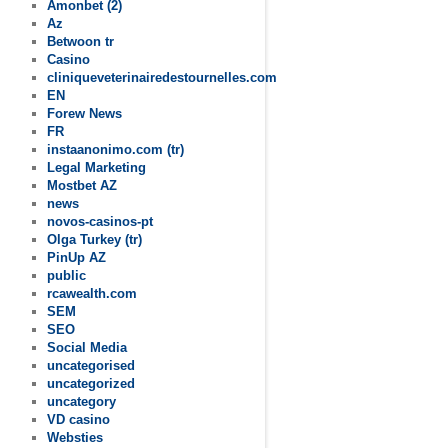
Amonbet (2)
Az
Betwoon tr
Casino
cliniqueveterinairedestournelles.com
EN
Forew News
FR
instaanonimo.com (tr)
Legal Marketing
Mostbet AZ
news
novos-casinos-pt
Olga Turkey (tr)
PinUp AZ
public
rcawealth.com
SEM
SEO
Social Media
uncategorised
uncategorized
uncategory
VD casino
Websties