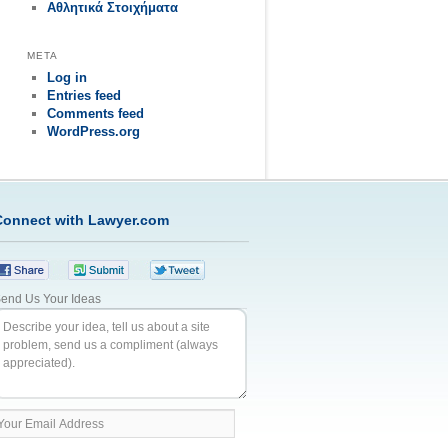
Αθλητικά Στοιχήματα
META
Log in
Entries feed
Comments feed
WordPress.org
Connect with Lawyer.com
end Us Your Ideas