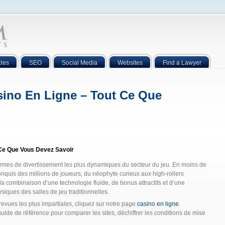
cles
SEO
Social Media
Websites
Find a Lawyer
sino En Ligne – Tout Ce Que
 Ce Que Vous Devez Savoir
ormes de divertissement les plus dynamiques du secteur du jeu. En moins de
nquis des millions de joueurs, du néophyte curieux aux high‑rollers
a combinaison d’une technologie fluide, de bonus attractifs et d’une
ysiques des salles de jeu traditionnelles.
revues les plus impartiales, cliquez sur notre page
casino en ligne
.
e de référence pour comparer les sites, déchiffrer les conditions de mise