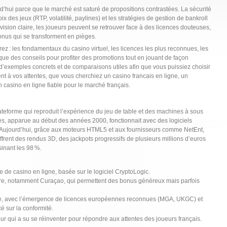
d’hui parce que le marché est saturé de propositions contrastées. La sécurité
oix des jeux (RTP, volatilité, paylines) et les stratégies de gestion de bankroll
vision claire, les joueurs peuvent se retrouver face à des licences douteuses,
nus qui se transforment en pièges.
ez : les fondamentaux du casino virtuel, les licences les plus reconnues, les
si que des conseils pour profiter des promotions tout en jouant de façon
d’exemples concrets et de comparaisons utiles afin que vous puissiez choisir
nt à vos attentes, que vous cherchiez un casino francais en ligne, un
casino en ligne fiable pour le marché français.
lateforme qui reproduit l’expérience du jeu de table et des machines à sous
tes, apparue au début des années 2000, fonctionnait avec des logiciels
 Aujourd’hui, grâce aux moteurs HTML5 et aux fournisseurs comme NetEnt,
frent des rendus 3D, des jackpots progressifs de plusieurs millions d’euros
sinant les 98 %.
 de casino en ligne, basée sur le logiciel CryptoLogic.
ore, notamment Curaçao, qui permettent des bonus généreux mais parfois
e, avec l’émergence de licences européennes reconnues (MGA, UKGC) et
é sur la conformité.
ur qui a su se réinventer pour répondre aux attentes des joueurs français.