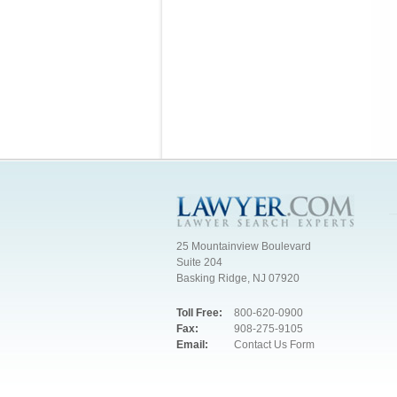
25 Mountainview Boulevard
Suite 204
Basking Ridge, NJ 07920
Toll Free:
800-620-0900
Fax:
908-275-9105
Email:
Contact Us Form