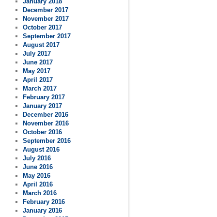
January 2018
December 2017
November 2017
October 2017
September 2017
August 2017
July 2017
June 2017
May 2017
April 2017
March 2017
February 2017
January 2017
December 2016
November 2016
October 2016
September 2016
August 2016
July 2016
June 2016
May 2016
April 2016
March 2016
February 2016
January 2016