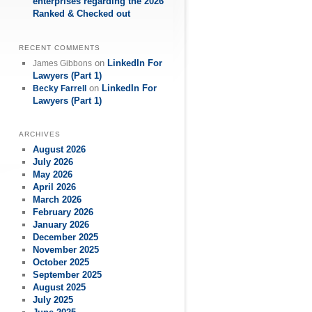
enterprises regarding the 2026
Ranked & Checked out
RECENT COMMENTS
on
LinkedIn For
James Gibbons
Lawyers (Part 1)
on
LinkedIn For
Becky Farrell
Lawyers (Part 1)
ARCHIVES
August 2026
July 2026
May 2026
April 2026
March 2026
February 2026
January 2026
December 2025
November 2025
October 2025
September 2025
August 2025
July 2025