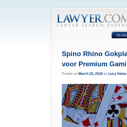
All Arti
Spino Rhino Gokpla
voor Premium Gami
Posted on
March 25, 2026
by
Lucy Halse