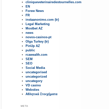
cliniqueveterinairedestournelles.com
EN
Forew News
FR
instaanonimo.com (tr)
Legal Marketing
Mostbet AZ
news
novos-casinos-pt
Olga Turkey (tr)
PinUp AZ
public
rcawealth.com
SEM
SEO
Social Media
uncategorised
uncategorized
uncategory
VD casino
Websties
Αθλητικά Στοιχήματα
META