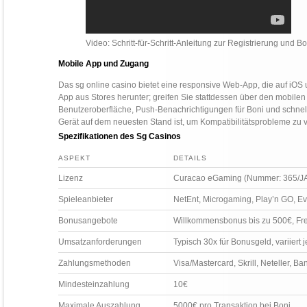
Video: Schritt-für-Schritt-Anleitung zur Registrierung und 
Mobile App und Zugang
Das sg online casino bietet eine responsive Web-App, die auf iOS 
App aus Stores herunter; greifen Sie stattdessen über den mobilen 
Benutzeroberfläche, Push-Benachrichtigungen für Boni und schneller 
Gerät auf dem neuesten Stand ist, um Kompatibilitätsprobleme zu 
Spezifikationen des Sg Casinos
ASPEKT
DETAILS
Lizenz
Curacao eGaming (Nummer: 365/J
Spieleanbieter
NetEnt, Microgaming, Play’n GO, E
Bonusangebote
Willkommensbonus bis zu 500€, Fr
Umsatzanforderungen
Typisch 30x für Bonusgeld, variiert
Zahlungsmethoden
Visa/Mastercard, Skrill, Neteller, 
Mindesteinzahlung
10€
Maximale Auszahlung
5000€ pro Transaktion bei Boni