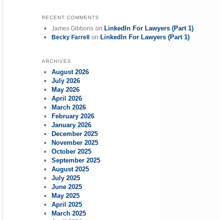
RECENT COMMENTS
on
LinkedIn For Lawyers (Part 1)
James Gibbons
on
LinkedIn For Lawyers (Part 1)
Becky Farrell
ARCHIVES
August 2026
July 2026
May 2026
April 2026
March 2026
February 2026
January 2026
December 2025
November 2025
October 2025
September 2025
August 2025
July 2025
June 2025
May 2025
April 2025
March 2025