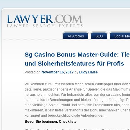
All Articles
SEO
Social Me
Sg Casino Bonus Master-Guide: Ti
und Sicherheitsfeatures für Profis
Posted on
November 16, 2017
by
Lucy Halse
Willkommen zum umfassenden technischen Whitepaper über den Sg
detaillierte, praxisorientierte Analyse für Spieler, die das Maxi
herausholen möchten. Wir behandeln alles von der sg casino login 
mathematische Berechnungen und bieten Lösungen für häufige Pro
eine vielfältige Spielauswahl und attraktive Promotionen aus, do
maximieren, ist ein tiefes Verständnis der Bonusmechaniken unerläs
konzipiert und berücksichtigt lokale Anforderungen.
Bevor Sie beginnen: Checkliste