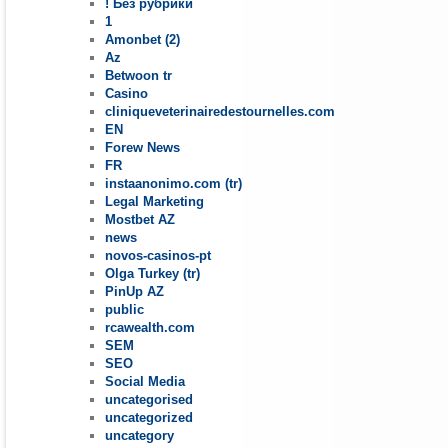
! Без рубрики
1
Amonbet (2)
Az
Betwoon tr
Casino
cliniqueveterinairedestournelles.com
EN
Forew News
FR
instaanonimo.com (tr)
Legal Marketing
Mostbet AZ
news
novos-casinos-pt
Olga Turkey (tr)
PinUp AZ
public
rcawealth.com
SEM
SEO
Social Media
uncategorised
uncategorized
uncategory