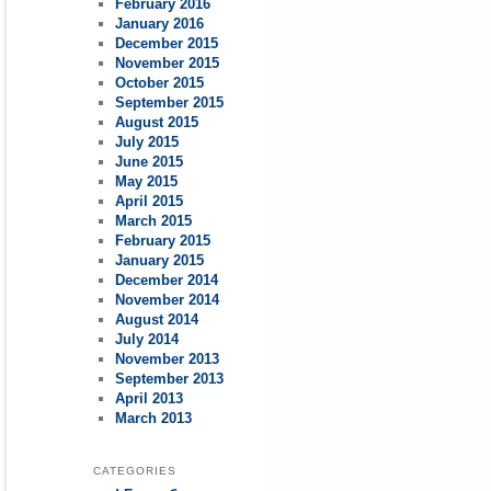
February 2016
January 2016
December 2015
November 2015
October 2015
September 2015
August 2015
July 2015
June 2015
May 2015
April 2015
March 2015
February 2015
January 2015
December 2014
November 2014
August 2014
July 2014
November 2013
September 2013
April 2013
March 2013
CATEGORIES