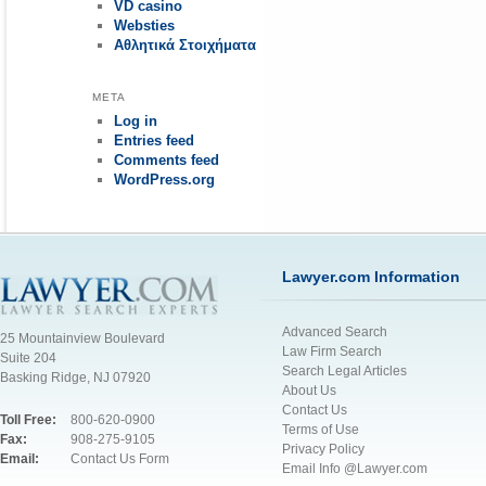
VD casino
Websties
Αθλητικά Στοιχήματα
META
Log in
Entries feed
Comments feed
WordPress.org
Lawyer.com Information
Advanced Search
25 Mountainview Boulevard
Law Firm Search
Suite 204
Search Legal Articles
Basking Ridge, NJ 07920
About Us
Contact Us
Toll Free:
800-620-0900
Terms of Use
Fax:
908-275-9105
Privacy Policy
Email:
Contact Us Form
Email Info @Lawyer.com