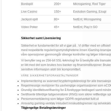
Bordspill
200+
Microgaming, Red Tiger
Live Casino
150+
Evolution Gaming, Ezugi
Jackpot-spill
80+
NetEnt, Microgaming
Video Poker
45+
NetEnt, Play’n GO
Sikkerhet samt Lisensiering
Sikkerhet er fundamentet for alt vi gjør på . Vi drifter med en offisi
mest respekterte reguleringsmyndighetene innen iGaming-bransjen. 
våre operasjoner gjennomgår strenge kontroller og følger internasjon
Vi benytter seg av 256-bit SSL-teknologi for å beskytte alle transa
er likt med det som brukes hos banker og finansinstitusjoner. Bruk
sensitive informasjon aldri blir kompromittert.
VÅRE SIKKERHETSFORANSTALTNINGER
Implementering av avansert krypteringsteknologi for alle transaksj
Regelmessige revisjoner fra uavhengige organisasjoner som eC
Grundig identitetsverifisering for å forebygge bedrageri samt mind
Sertifiserte tilfeldige tallgeneratorer (RNG) som sikrer rettferdige spi
Personvernerklæring som følger GDPR-regelverket fullt ut
Ansvarlig gaming-verktøy inkludert innskuddsgrenser og selveksk
Tilgjengelige Betalingsløsninger