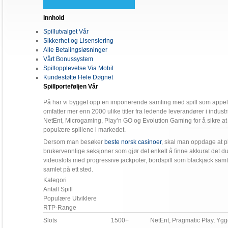
Innhold
Spillutvalget Vår
Sikkerhet og Lisensiering
Alle Betalingsløsninger
Vårt Bonussystem
Spillopplevelse Via Mobil
Kundestøtte Hele Døgnet
Spillporteføljen Vår
På har vi bygget opp en imponerende samling med spill som appeller
omfatter mer enn 2000 ulike titler fra ledende leverandører i indu
NetEnt, Microgaming, Play’n GO og Evolution Gaming for å sikre at 
populære spillene i markedet.
Dersom man besøker
beste norsk casinoer
, skal man oppdage at pla
brukervennlige seksjoner som gjør det enkelt å finne akkurat det du 
videoslots med progressive jackpoter, bordspill som blackjack samt ru
samlet på ett sted.
Kategori
Antall Spill
Populære Utviklere
RTP-Range
Slots
1500+
NetEnt, Pragmatic Play, Ygg