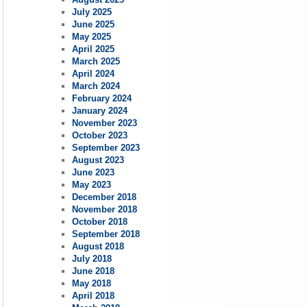
July 2025
June 2025
May 2025
April 2025
March 2025
April 2024
March 2024
February 2024
January 2024
November 2023
October 2023
September 2023
August 2023
June 2023
May 2023
December 2018
November 2018
October 2018
September 2018
August 2018
July 2018
June 2018
May 2018
April 2018