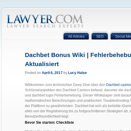
All Articles
SEO
Social Me
Dachbet Bonus Wiki | Fehlerbehebu
Aktualisiert
Posted on
April 6, 2017
by
Lucy Halse
Willkommen zum technischen Deep Dive über den
Dachbet casin
Schlüsselaspekten des Dachbet Casinos befasst, darunter die dach
und dachbet login Fehlerbehebung. Dieser Whitepaper zielt darauf a
mathematischen Berechnungen und praktischen Troubleshooting-S
der Plattform zu gewährleisten. Dachbet hat sich als beliebte iGami
alles von der Registrierung bis zu fortgeschrittenen Strategien ab
Benutzerfreundlichkeit liegt.
Bevor Sie starten: Checkliste