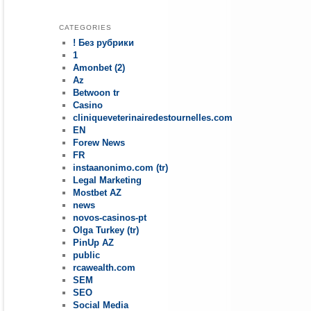
CATEGORIES
! Без рубрики
1
Amonbet (2)
Az
Betwoon tr
Casino
cliniqueveterinairedestournelles.com
EN
Forew News
FR
instaanonimo.com (tr)
Legal Marketing
Mostbet AZ
news
novos-casinos-pt
Olga Turkey (tr)
PinUp AZ
public
rcawealth.com
SEM
SEO
Social Media