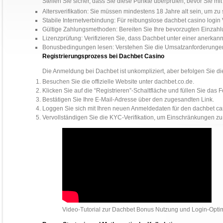
Stellen Sie sicher, dass Sie diese Punkte überprüfen, bevor Sie m
Altersverifikation: Sie müssen mindestens 18 Jahre alt sein, um zu 
Stabile Internetverbindung: Für reibungslose dachbet casino login
Gültige Zahlungsmethoden: Bereiten Sie Ihre bevorzugten Einzahl
Lizenzprüfung: Verifizieren Sie, dass Dachbet unter einer anerkann
Bonusbedingungen lesen: Verstehen Sie die Umsatzanforderungen
Registrierungsprozess bei Dachbet Casino
Die Anmeldung bei Dachbet ist unkompliziert, aber befolgen Sie dies
Besuchen Sie die offizielle Website unter dachbet.co.de.
Klicken Sie auf die “Registrieren”-Schaltfläche und füllen Sie das
Bestätigen Sie Ihre E-Mail-Adresse über den zugesandten Link.
Loggen Sie sich mit Ihren neuen Anmeldedaten für den dachbet cas
Vervollständigen Sie die KYC-Verifikation, um Einschränkungen z
Video-Tutorial zur Dachbet Bonus Nutzung und Login-Opti