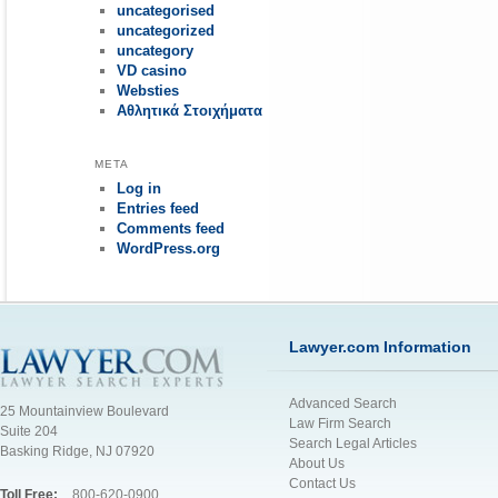
uncategorised
uncategorized
uncategory
VD casino
Websties
Αθλητικά Στοιχήματα
META
Log in
Entries feed
Comments feed
WordPress.org
Lawyer.com Information
Advanced Search
25 Mountainview Boulevard
Law Firm Search
Suite 204
Search Legal Articles
Basking Ridge, NJ 07920
About Us
Contact Us
Toll Free:
800-620-0900