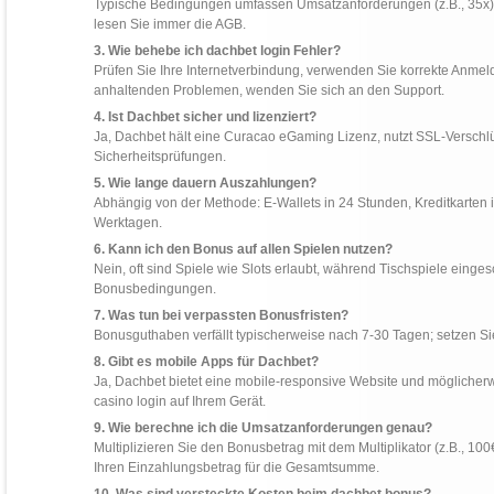
Typische Bedingungen umfassen Umsatzanforderungen (z.B., 35x)
lesen Sie immer die AGB.
3. Wie behebe ich dachbet login Fehler?
Prüfen Sie Ihre Internetverbindung, verwenden Sie korrekte Anmeld
anhaltenden Problemen, wenden Sie sich an den Support.
4. Ist Dachbet sicher und lizenziert?
Ja, Dachbet hält eine Curacao eGaming Lizenz, nutzt SSL-Verschl
Sicherheitsprüfungen.
5. Wie lange dauern Auszahlungen?
Abhängig von der Methode: E-Wallets in 24 Stunden, Kreditkarten
Werktagen.
6. Kann ich den Bonus auf allen Spielen nutzen?
Nein, oft sind Spiele wie Slots erlaubt, während Tischspiele einges
Bonusbedingungen.
7. Was tun bei verpassten Bonusfristen?
Bonusguthaben verfällt typischerweise nach 7-30 Tagen; setzen Si
8. Gibt es mobile Apps für Dachbet?
Ja, Dachbet bietet eine mobile-responsive Website und möglicherw
casino login auf Ihrem Gerät.
9. Wie berechne ich die Umsatzanforderungen genau?
Multiplizieren Sie den Bonusbetrag mit dem Multiplikator (z.B., 1
Ihren Einzahlungsbetrag für die Gesamtsumme.
10. Was sind versteckte Kosten beim dachbet bonus?