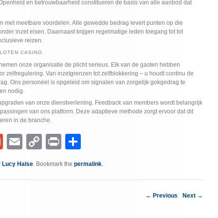
. Openheid en betrouwbaarheid constitueren de basis van alle aanbod dat
n met meetbare voordelen. Alle gewedde bedrag levert punten op die
der inzet eisen. Daarnaast krijgen regelmatige leden toegang tot tot
xclusieve reizen.
LOTEN CASINO
nemen onze organisatie de plicht serieus. Elk van de gasten hebben
 zelfregulering. Van inzetgrenzen tot zelfblokkering – u houdt continu de
g. Ons personeel is opgeleid om signalen van zorgelijk gokgedrag te
ien nodig.
upgraden van onze dienstverlening. Feedback van members wordt belangrijk
assingen van ons platform. Deze adaptieve methode zorgt ervoor dat dit
ereren in de branche.
nger
Gmail
Email
Copy
Print
Share
Link
y
Lucy Halse
. Bookmark the
permalink
.
Post navigation
←
Previous
Next
→