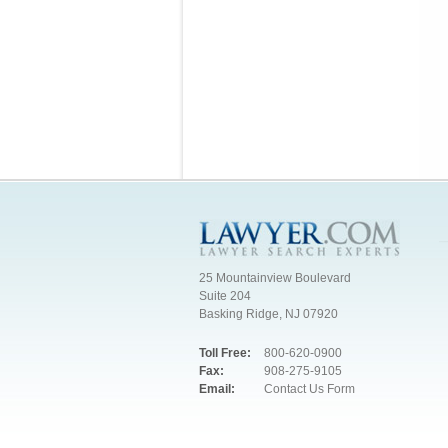
25 Mountainview Boulevard
Suite 204
Basking Ridge, NJ 07920
Toll Free:
800-620-0900
Fax:
908-275-9105
Email:
Contact Us Form