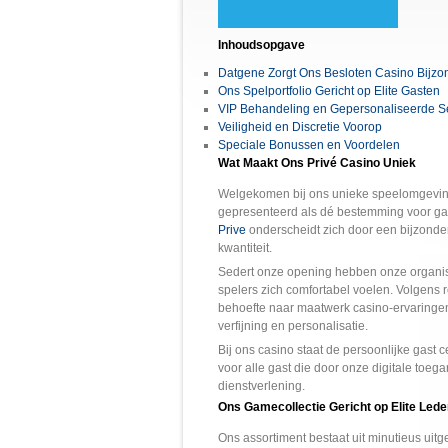
Inhoudsopgave
Datgene Zorgt Ons Besloten Casino Bijzo
Ons Spelportfolio Gericht op Elite Gasten
VIP Behandeling en Gepersonaliseerde S
Veiligheid en Discretie Voorop
Speciale Bonussen en Voordelen
Wat Maakt Ons Privé Casino Uniek
Welgekomen bij ons unieke speelomgeving 
gepresenteerd als dé bestemming voor ga
Prive
onderscheidt zich door een bijzondere
kwantiteit.
Sedert onze opening hebben onze organis
spelers zich comfortabel voelen. Volgens
behoefte naar maatwerk casino-ervaringen
verfijning en personalisatie.
Bij ons casino staat de persoonlijke gast 
voor alle gast die door onze digitale toeg
dienstverlening.
Ons Gamecollectie Gericht op Elite Led
Ons assortiment bestaat uit minutieus ui