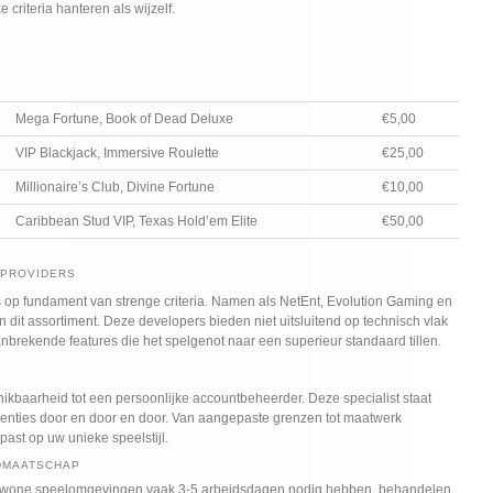
 criteria hanteren als wijzelf.
Mega Fortune, Book of Dead Deluxe
€5,00
VIP Blackjack, Immersive Roulette
€25,00
Millionaire’s Club, Divine Fortune
€10,00
Caribbean Stud VIP, Texas Hold’em Elite
€50,00
PROVIDERS
s op fundament van strenge criteria. Namen als NetEnt, Evolution Gaming en
dit assortiment. Deze developers bieden niet uitsluitend op technisch vlak
anbrekende features die het spelgenot naar een superieur standaard tillen.
schikbaarheid tot een persoonlijke accountbeheerder. Deze specialist staat
erenties door en door en door. Van aangepaste grenzen tot maatwerk
ast op uw unieke speelstijl.
IDMAATSCHAP
ewone speelomgevingen vaak 3-5 arbeidsdagen nodig hebben, behandelen