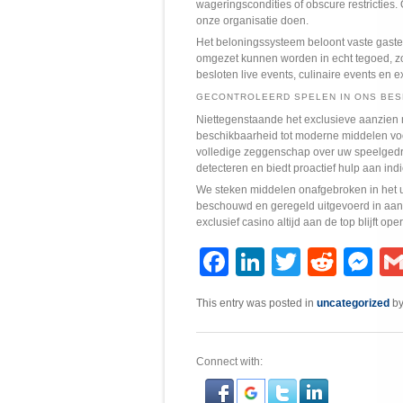
wageringscondities of obscure restricties
onze organisatie doen.
Het beloningssysteem beloont vaste gaste
omgezet kunnen worden in echt tegoed, zon
besloten live events, culinaire events en e
GECONTROLEERD SPELEN IN ONS BES
Niettegenstaande het exclusieve aanzien 
beschikbaarheid tot moderne middelen voor
volledige zeggenschap over uw speelgedra
detecteren en biedt proactief hulp aan ind
We steken middelen onafgebroken in het 
beschouwd en geregeld uitgevoerd in aanp
exclusief casino altijd aan de top blijft op
Facebook
LinkedIn
Twitter
Reddit
Messe
This entry was posted in
uncategorized
b
Connect with: