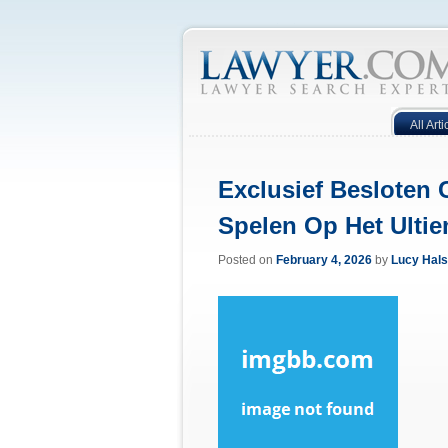
All Arti
Exclusief Besloten 
Spelen Op Het Ulti
Posted on
February 4, 2026
by
Lucy Hal