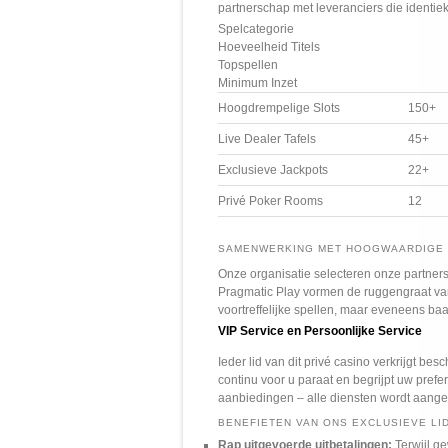
partnerschap met leveranciers die identieke
Spelcategorie
Hoeveelheid Titels
Topspellen
Minimum Inzet
Hoogdrempelige Slots
150+
Live Dealer Tafels
45+
Exclusieve Jackpots
22+
Privé Poker Rooms
12
SAMENWERKING MET HOOGWAARDIGE 
Onze organisatie selecteren onze partner
Pragmatic Play vormen de ruggengraat van 
voortreffelijke spellen, maar eveneens ba
VIP Service en Persoonlijke Service
Ieder lid van dit privé casino verkrijgt be
continu voor u paraat en begrijpt uw pref
aanbiedingen – alle diensten wordt aangep
BENEFIETEN VAN ONS EXCLUSIEVE L
Rap uitgevoerde uitbetalingen:
Terwijl g