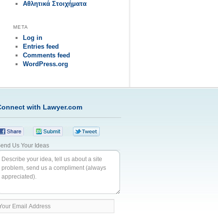
Αθλητικά Στοιχήματα
META
Log in
Entries feed
Comments feed
WordPress.org
Connect with Lawyer.com
end Us Your Ideas