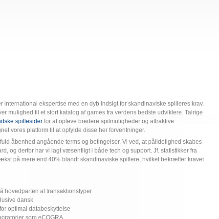
r international ekspertise med en dyb indsigt for skandinaviske spilleres krav.
r mulighed til et stort katalog af games fra verdens bedste udviklere. Talrige
dske spillesider
for at opleve bredere spilmuligheder og attraktive
et vores platform til at opfylde disse her forventninger.
e fuld åbenhed angående terms og betingelser. Vi ved, at pålidelighed skabes
, og derfor har vi lagt væsentligt i både tech og support. Jf. statistikker fra
vækst på mere end 40% blandt skandinaviske spillere, hvilket bekræfter kravet
å hovedparten af transaktionstyper
klusive dansk
 for optimal databeskyttelse
laboratorier som eCOGRA