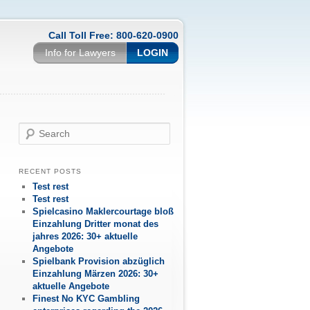
Call Toll Free: 800-620-0900
Info for Lawyers
LOGIN
Search
RECENT POSTS
Test rest
Test rest
Spielcasino Maklercourtage bloß
Einzahlung Dritter monat des
jahres 2026: 30+ aktuelle
Angebote
Spielbank Provision abzüglich
Einzahlung Märzen 2026: 30+
aktuelle Angebote
Finest No KYC Gambling