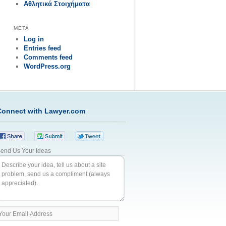
Αθλητικά Στοιχήματα
META
Log in
Entries feed
Comments feed
WordPress.org
Connect with Lawyer.com
end Us Your Ideas