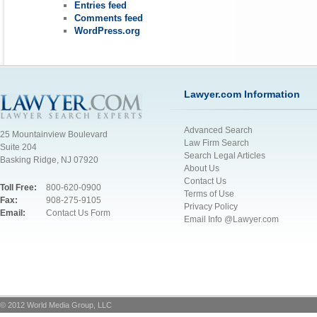
Entries feed
Comments feed
WordPress.org
Lawyer.com Information
Advanced Search
25 Mountainview Boulevard
Law Firm Search
Suite 204
Search Legal Articles
Basking Ridge, NJ 07920
About Us
Contact Us
Toll Free:
800-620-0900
Terms of Use
Fax:
908-275-9105
Privacy Policy
Email:
Contact Us Form
Email Info @Lawyer.com
© 2012 World Media Group, LLC