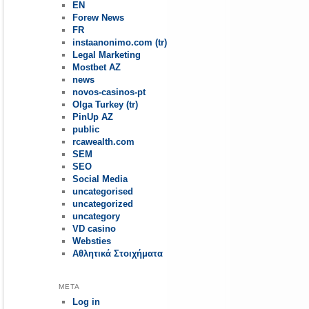
EN
Forew News
FR
instaanonimo.com (tr)
Legal Marketing
Mostbet AZ
news
novos-casinos-pt
Olga Turkey (tr)
PinUp AZ
public
rcawealth.com
SEM
SEO
Social Media
uncategorised
uncategorized
uncategory
VD casino
Websties
Αθλητικά Στοιχήματα
META
Log in