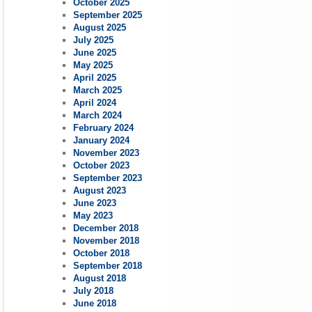
October 2025
September 2025
August 2025
July 2025
June 2025
May 2025
April 2025
March 2025
April 2024
March 2024
February 2024
January 2024
November 2023
October 2023
September 2023
August 2023
June 2023
May 2023
December 2018
November 2018
October 2018
September 2018
August 2018
July 2018
June 2018