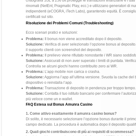
crittografia SSL a 256 bit protegge le transazioni finanziarie e i dati
rinomati (NetEnt, Pragmatic Play, ecc.) e utilizzano generatori di nu
indipendenti (eCOGRA, iTech Labs), garantendo equità. È consiglia
certificati sul sito.
Risoluzione dei Problemi Comuni (Troubleshooting)
Ecco scenari pratici e soluzioni:
Problema:
Il bonus non viene accreditato dopo il deposito.
Soluzione:
Verifica di aver selezionato l’opzione bonus al deposito
il supporto clienti con screenshot del deposito.
Problema:
Il prelievo viene rifiutato nonostante i WR siano soddisfat
Soluzione:
Assicurati di non aver superato i limiti di puntata. Verifi
Controlla se alcuni giochi hanno contribuito zero ai WR.
Problema:
L’app mobile non carica o crasha.
Soluzione:
Aggiorna l’app all’ultima versione. Svuota la cache del 
dispositivo o reinstalla l’app.
Problema:
Transazione di deposito in pendenza per troppo tempo
Soluzione:
Contatta il tuo istituto bancario per confermare l’autor
più veloce come un e-wallet.
FAQ Estesa sul Bonus Amunra Casino
1. Come attivo esattamente il amunra casino bonus?
Di solito, è necessario selezionare l’opzione bonus durante il pri
campo dedicato. La procedura è automatica dopo il deposito qualif
2. Quali giochi contribuiscono di più ai requisiti di scommessa?