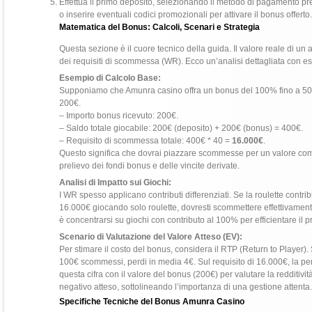
Effettua il primo deposito, selezionando il metodo di pagamento pre
o inserire eventuali codici promozionali per attivare il bonus offerto
Matematica del Bonus: Calcoli, Scenari e Strategia
Questa sezione è il cuore tecnico della guida. Il valore reale di
dei requisiti di scommessa (WR). Ecco un’analisi dettagliata con e
Esempio di Calcolo Base:
Supponiamo che Amunra casino offra un bonus del 100% fino a 500
200€.
– Importo bonus ricevuto: 200€.
– Saldo totale giocabile: 200€ (deposito) + 200€ (bonus) = 400€.
– Requisito di scommessa totale: 400€ * 40 =
16.000€
.
Questo significa che dovrai piazzare scommesse per un valore com
prelievo dei fondi bonus e delle vincite derivate.
Analisi di Impatto sui Giochi:
I WR spesso applicano contributi differenziati. Se la roulette contri
16.000€ giocando solo roulette, dovresti scommettere effettivame
è concentrarsi su giochi con contributo al 100% per efficientare il 
Scenario di Valutazione del Valore Atteso (EV):
Per stimare il costo del bonus, considera il RTP (Return to Player)
100€ scommessi, perdi in media 4€. Sul requisito di 16.000€, la per
questa cifra con il valore del bonus (200€) per valutare la redditivit
negativo atteso, sottolineando l’importanza di una gestione attenta
Specifiche Tecniche del Bonus Amunra Casino