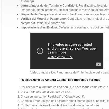
eGaming).
Lettura Integrale dei Termini e Condizioni:
Focalizzati sulle sezio
(wagering), giochi ammessi, limiti di puntata e restrizioni di prelievo
Disponibilità Geografica:
Assicurati che il bonus sia accessibile dal
Verifica dei Metodi di Pagamento:
Controlla che i tuoi metodi di de
comprendi i tempi di elaborazione.
Impostazione di un Budget:
Definisci una somma che puoi permette
Video dimostrativo: Panoramica dell’interfaccia e della ge
Registrazione su Amunra Casino: Il Primo Passo Formale
Per accedere al amunra casino bonus, è necessario completare la 
Visita il sito ufficiale di Amunra casino.
Clicca sul pulsante “Registrati” o “Crea Account”.
Compila il modulo con dati accurati: email, nome, data di nascita, e
Conferma la tua email tramite il link inviato dalla piattaforma.