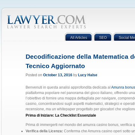
All Articles
SEO
Social Me
Decodificazione della Matematica 
Tecnico Aggiornato
Posted on
October 13, 2016
by
Lucy Halse
Benvenuti in questa analisi approfondita dedicata al
Amunra bonu
piattaforma popolare nel panorama del gioco italiano, offrendo una
l’obiettivo di fornire una mappa dettagliata per navigare, comprend
casino, concentrandosi sugli aspetti matematici, strategici e operat
recensione, ma un whitepaper progettato per giocatori che voglio
Prima di Iniziare: La Checklist Essenziale
Prima di immergerti nel mondo del amunra casino bonus, verifica ques
Verifica della Licenza:
Conferma che Amunra casino operi sotto una