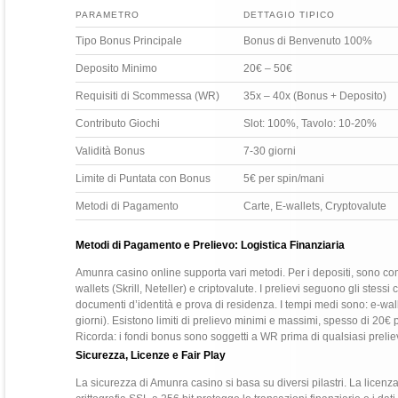
PARAMETRO
DETTAGIO TIPICO
Tipo Bonus Principale
Bonus di Benvenuto 100%
Deposito Minimo
20€ – 50€
Requisiti di Scommessa (WR)
35x – 40x (Bonus + Deposito)
Contributo Giochi
Slot: 100%, Tavolo: 10-20%
Validità Bonus
7-30 giorni
Limite di Puntata con Bonus
5€ per spin/mani
Metodi di Pagamento
Carte, E-wallets, Cryptovalute
Metodi di Pagamento e Prelievo: Logistica Finanziaria
Amunra casino online supporta vari metodi. Per i depositi, sono com
wallets (Skrill, Neteller) e criptovalute. I prelievi seguono gli stes
documenti d’identità e prova di residenza. I tempi medi sono: e-wallet
giorni). Esistono limiti di prelievo minimi e massimi, spesso di 2
Ricorda: i fondi bonus sono soggetti a WR prima di qualsiasi prelie
Sicurezza, Licenze e Fair Play
La sicurezza di Amunra casino si basa su diversi pilastri. La licen