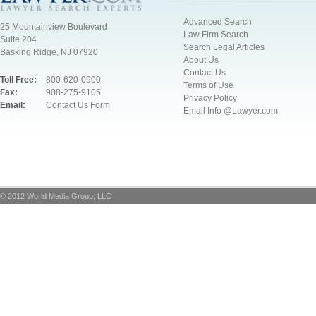
Advanced Search
25 Mountainview Boulevard
Law Firm Search
Suite 204
Search Legal Articles
Basking Ridge, NJ 07920
About Us
Contact Us
Toll Free:
800-620-0900
Terms of Use
Fax:
908-275-9105
Privacy Policy
Email:
Contact Us Form
Email Info @Lawyer.com
© 2012 World Media Group, LLC