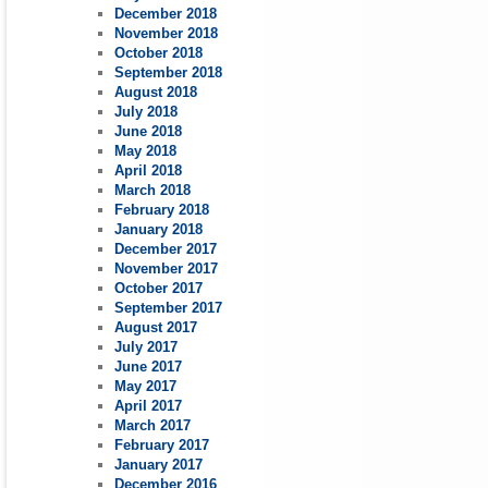
December 2018
November 2018
October 2018
September 2018
August 2018
July 2018
June 2018
May 2018
April 2018
March 2018
February 2018
January 2018
December 2017
November 2017
October 2017
September 2017
August 2017
July 2017
June 2017
May 2017
April 2017
March 2017
February 2017
January 2017
December 2016