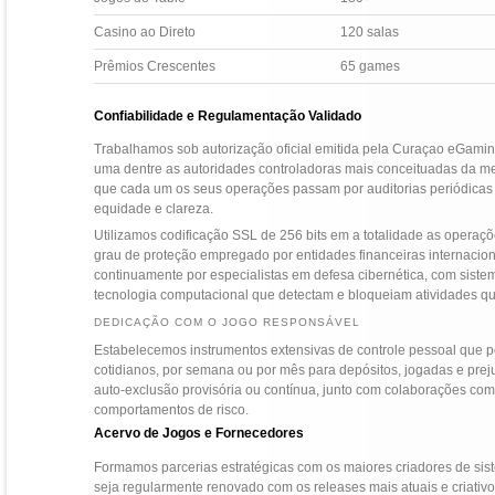
Casino ao Direto
120 salas
Prêmios Crescentes
65 games
Confiabilidade e Regulamentação Validado
Trabalhamos sob autorização oficial emitida pela Curaçao eGamin
uma dentre as autoridades controladoras mais conceituadas da mer
que cada um os seus operações passam por auditorias periódicas 
equidade e clareza.
Utilizamos codificação SSL de 256 bits em a totalidade as operaçõ
grau de proteção empregado por entidades financeiras internacion
continuamente por especialistas em defesa cibernética, com sist
tecnologia computacional que detectam e bloqueiam atividades qu
DEDICAÇÃO COM O JOGO RESPONSÁVEL
Estabelecemos instrumentos extensivas de controle pessoal que pos
cotidianos, por semana ou por mês para depósitos, jogadas e preju
auto-exclusão provisória ou contínua, junto com colaborações c
comportamentos de risco.
Acervo de Jogos e Fornecedores
Formamos parcerias estratégicas com os maiores criadores de sis
seja regularmente renovado com os releases mais atuais e criativos