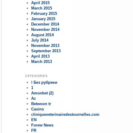
April 2015
March 2015
February 2015
January 2015
December 2014
November 2014
August 2014
July 2014
November 2013
September 2013
April 2013
March 2013
CATEGORIES
! Без рубрики
1
Amonbet (2)
Az
Betwoon tr
Casino
cliniqueveterinairedestournelles.com
EN
Forew News
FR