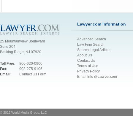
Lawyer.com Information
Advanced Search
25 Mountainview Boulevard
Law Firm Search
Suite 204
Search Legal Articles
Basking Ridge, NJ 07920
About Us
Contact Us
Toll Free:
800-620-0900
Terms of Use
Fax:
908-275-9105
Privacy Policy
Email:
Contact Us Form
Email Info @Lawyer.com
© 2012 World Media Group, LLC