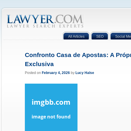
All Articles
SEO
Social Me
Confronto Casa de Apostas: A Própr
Exclusiva
Posted on
February 4, 2026
by
Lucy Halse