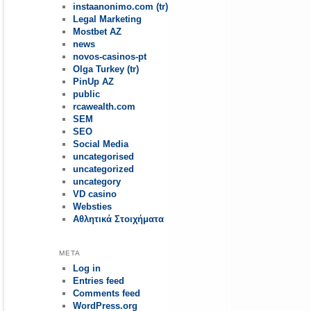
instaanonimo.com (tr)
Legal Marketing
Mostbet AZ
news
novos-casinos-pt
Olga Turkey (tr)
PinUp AZ
public
rcawealth.com
SEM
SEO
Social Media
uncategorised
uncategorized
uncategory
VD casino
Websties
Αθλητικά Στοιχήματα
META
Log in
Entries feed
Comments feed
WordPress.org