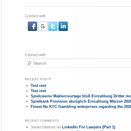
Connect with:
Connect with:
Search
RECENT POSTS
Test rest
Test rest
Spielcasino Maklercourtage bloß Einzahlung Dritter mo
Spielbank Provision abzüglich Einzahlung Märzen 2026
Finest No KYC Gambling enterprises regarding the 20
RECENT COMMENTS
on
LinkedIn For Lawyers (Part 1)
James Gibbons