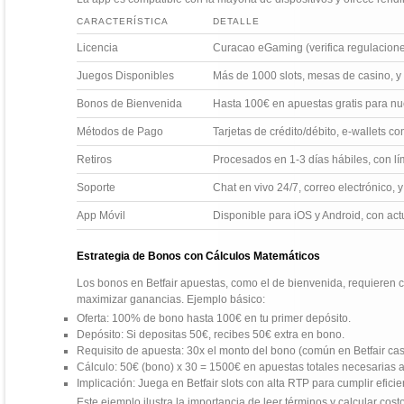
CARACTERÍSTICA
DETALLE
Licencia
Curacao eGaming (verifica regulacione
Juegos Disponibles
Más de 1000 slots, mesas de casino, y
Bonos de Bienvenida
Hasta 100€ en apuestas gratis para n
Métodos de Pago
Tarjetas de crédito/débito, e-wallets 
Retiros
Procesados en 1-3 días hábiles, con lí
Soporte
Chat en vivo 24/7, correo electrónico,
App Móvil
Disponible para iOS y Android, con act
Estrategia de Bonos con Cálculos Matemáticos
Los bonos en Betfair apuestas, como el de bienvenida, requieren 
maximizar ganancias. Ejemplo básico:
Oferta: 100% de bono hasta 100€ en tu primer depósito.
Depósito: Si depositas 50€, recibes 50€ extra en bono.
Requisito de apuesta: 30x el monto del bono (común en Betfair cas
Cálculo: 50€ (bono) x 30 = 1500€ en apuestas totales necesarias an
Implicación: Juega en Betfair slots con alta RTP para cumplir efici
Este ejemplo ilustra la importancia de leer términos y calcular cos