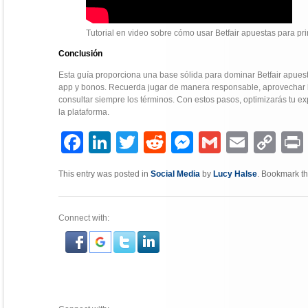
Tutorial en video sobre cómo usar Betfair apuestas para pri
Conclusión
Esta guía proporciona una base sólida para dominar Betfair apuest
app y bonos. Recuerda jugar de manera responsable, aprovechar las 
consultar siempre los términos. Con estos pasos, optimizarás tu ex
la plataforma.
Facebook
LinkedIn
Twitter
Reddit
Messenger
Gmail
Email
Copy
P
Link
This entry was posted in
Social Media
by
Lucy Halse
. Bookmark t
Connect with: