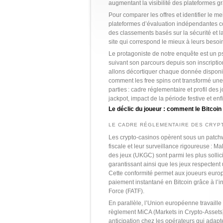
augmentant la visibilité des plateformes 
Pour comparer les offres et identifier le m
plateformes d’évaluation indépendantes
des classements basés sur la sécurité et l
site qui correspond le mieux à leurs besoi
Le protagoniste de notre enquête est un 
suivant son parcours depuis son inscriptio
allons décortiquer chaque donnée disponibl
comment les free spins ont transformé une 
parties : cadre réglementaire et profil de
jackpot, impact de la période festive et en
Le déclic du joueur : comment le Bitcoin 
LE CADRE RÉGLEMENTAIRE DES CRYP
Les crypto‑casinos opèrent sous un patchw
fiscale et leur surveillance rigoureuse :
des jeux (UKGC) sont parmi les plus solli
garantissant ainsi que les jeux respecte
Cette conformité permet aux joueurs euro
paiement instantané en Bitcoin grâce à l’in
Force (FATF).
En parallèle, l’Union européenne travaille
règlement MiCA (Markets in Crypto‑Assets)
anticipation chez les opérateurs qui adapt