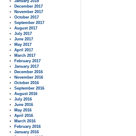
January 2018
December 2017
November 2017
October 2017
September 2017
August 2017
July 2017
June 2017
May 2017
April 2017
March 2017
February 2017
January 2017
December 2016
November 2016
October 2016
September 2016
August 2016
July 2016
June 2016
May 2016
April 2016
March 2016
February 2016
January 2016