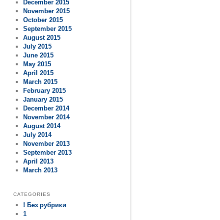
December 2015
November 2015
October 2015
September 2015
August 2015
July 2015
June 2015
May 2015
April 2015
March 2015
February 2015
January 2015
December 2014
November 2014
August 2014
July 2014
November 2013
September 2013
April 2013
March 2013
CATEGORIES
! Без рубрики
1