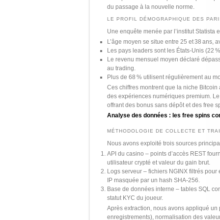
du passage à la nouvelle norme.
LE PROFIL DÉMOGRAPHIQUE DES PARI
Une enquête menée par l’institut Statista 
L’âge moyen se situe entre 25 et 38 ans, a
Les pays leaders sont les États‑Unis (22 
Le revenu mensuel moyen déclaré dépasse 3
au trading.
Plus de 68 % utilisent régulièrement au m
Ces chiffres montrent que la niche Bitcoin 
des expériences numériques premium. Le r
offrant des bonus sans dépôt et des free s
Analyse des données : les free spins c
MÉTHODOLOGIE DE COLLECTE ET TRA
Nous avons exploité trois sources princip
API du casino – points d’accès REST fourn
utilisateur crypté et valeur du gain brut.
Logs serveur – fichiers NGINX filtrés pour
IP masquée par un hash SHA‑256.
Base de données interne – tables SQL cont
statut KYC du joueur.
Après extraction, nous avons appliqué un 
enregistrements), normalisation des vale