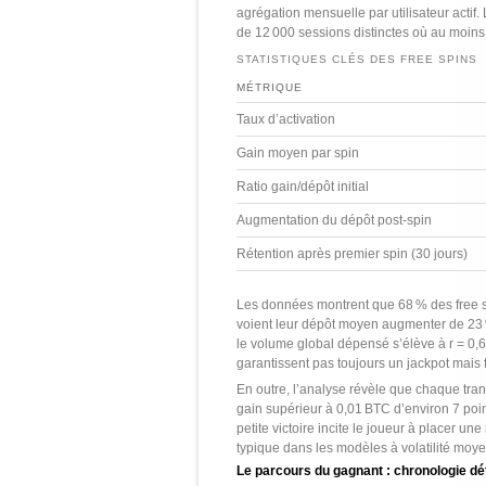
agrégation mensuelle par utilisateur actif.
de 12 000 sessions distinctes où au moins u
STATISTIQUES CLÉS DES FREE SPINS
MÉTRIQUE
Taux d’activation
Gain moyen par spin
Ratio gain/dépôt initial
Augmentation du dépôt post‑spin
Rétention après premier spin (30 jours)
Les données montrent que 68 % des free spin
voient leur dépôt moyen augmenter de 23 % 
le volume global dépensé s’élève à r = 0,6
garantissent pas toujours un jackpot mais
En outre, l’analyse révèle que chaque tra
gain supérieur à 0,01 BTC d’environ 7 poi
petite victoire incite le joueur à placer un
typique dans les modèles à volatilité m
Le parcours du gagnant : chronologie dét