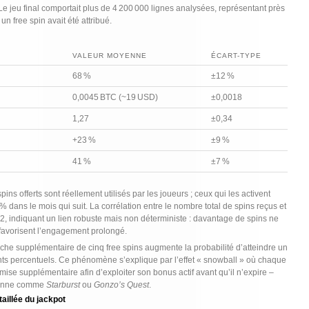
 Le jeu final comportait plus de 4 200 000 lignes analysées, représentant près
n free spin avait été attribué.
VALEUR MOYENNE
ÉCART-TYPE
68 %
±12 %
0,0045 BTC (~19 USD)
±0,0018
1,27
±0,34
+23 %
±9 %
41 %
±7 %
s offerts sont réellement utilisés par les joueurs ; ceux qui les activent
dans le mois qui suit. La corrélation entre le nombre total de spins reçus et
2, indiquant un lien robuste mais non déterministe : davantage de spins ne
 favorisent l’engagement prolongé.
nche supplémentaire de cinq free spins augmente la probabilité d’atteindre un
nts percentuels. Ce phénomène s’explique par l’effet « snowball » où chaque
e mise supplémentaire afin d’exploiter son bonus actif avant qu’il n’expire –
oyenne comme
Starburst
ou
Gonzo’s Quest
.
aillée du jackpot