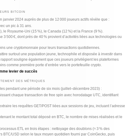
EURS BITCOIN
en janvier 2024 auprès de plus de 12 000 joueurs actifs révèle que :
vec un pic à 31 ans.
%), le Royaume‑Uni (15 %), le Canada (12 %) et la France (9 %).
 500 €, dont près de 40 % provient d’activités liées aux technologies ou
oins une cryptomonnaie pour leurs transactions quotidiennes.
attire surtout une population jeune, technophile et disposée à investir dans
apport souligne également que ces joueurs privilégient les plateformes
pins comme première porte d’entrée vers le portefeuille crypto.
omme levier de succès
ITEMENT DES MÉTRIQUES
ales pendant une période de six mois (juillet–décembre 2023) :
issant chaque transaction de free spin avec horodatage UTC, identifiant
 extraire les requêtes GET/POST liées aux sessions de jeu, incluant l’adresse
enant le montant total déposé en BTC, le nombre de mises réalisées et le
processus ETL en trois étapes : nettoyage des doublons (≈ 3 % des
urs BTC/USD selon le taux moyen quotidien fourni par CoinGecko, puis