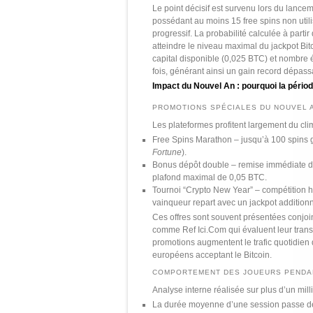
Le point décisif est survenu lors du lance
possédant au moins 15 free spins non utili
progressif. La probabilité calculée à partir
atteindre le niveau maximal du jackpot Bit
capital disponible (0,025 BTC) et nombre él
fois, générant ainsi un gain record dépass
Impact du Nouvel An : pourquoi la périod
PROMOTIONS SPÉCIALES DU NOUVEL 
Les plateformes profitent largement du cli
Free Spins Marathon – jusqu’à 100 spins gr
Fortune
).
Bonus dépôt double – remise immédiate de 
plafond maximal de 0,05 BTC.
Tournoi “Crypto New Year” – compétition 
vainqueur repart avec un jackpot additionn
Ces offres sont souvent présentées conjoi
comme Ref Ici.Com qui évaluent leur transp
promotions augmentent le trafic quotidien 
européens acceptant le Bitcoin.
COMPORTEMENT DES JOUEURS PENDA
Analyse interne réalisée sur plus d’un mil
La durée moyenne d’une session passe de