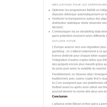
IMPLICATIONS POUR LES OPÉRATEURS
Optimiser les programmes fidélité en int
déposée débloque automatiquement un lot 
Améliorer la transparence autour des algo
distribution statistique réelle observée v
déclaré).
Communiquer via un storytelling data‑drive
gains potentiels évoluent selon différents
OUTLOOK FUTUR
L’Europe avance vers une régulation plus s
gambling ; on s’attend notamment à ce qu
licence distincte pour chaque token suppor
l’intégration d’autres cryptos telles que
des jackpots encore plus massifs grâce a
du prize pool selon la volatilité du marché
Parallèlement, on observe déjà l’émergenc
traditionnels avec casino crypto‑first (« d
Ici.Com soulignent que ces plateformes of
football avant ou après avoir utilisé ses 
pourrait devenir la norme dès deux ans en
Conclusion
L’alliance entre Bitcoin et free spins a p