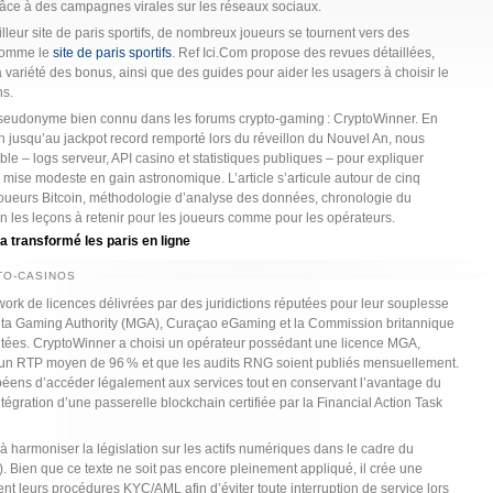
grâce à des campagnes virales sur les réseaux sociaux.
eilleur site de paris sportifs, de nombreux joueurs se tournent vers des
 comme le
site de paris sportifs
. Ref Ici.Com propose des revues détaillées,
a variété des bonus, ainsi que des guides pour aider les usagers à choisir le
ns.
pseudonyme bien connu dans les forums crypto‑gaming : CryptoWinner. En
n jusqu’au jackpot record remporté lors du réveillon du Nouvel An, nous
e – logs serveur, API casino et statistiques publiques – pour expliquer
mise modeste en gain astronomique. L’article s’articule autour de cinq
s joueurs Bitcoin, méthodologie d’analyse des données, chronologie du
fin les leçons à retenir pour les joueurs comme pour les opérateurs.
a transformé les paris en ligne
TO‑CASINOS
ork de licences délivrées par des juridictions réputées pour leur souplesse
 Malta Gaming Authority (MGA), Curaçao eGaming et la Commission britannique
citées. CryptoWinner a choisi un opérateur possédant une licence MGA,
nt un RTP moyen de 96 % et que les audits RNG soient publiés mensuellement.
péens d’accéder légalement aux services tout en conservant l’avantage du
tégration d’une passerelle blockchain certifiée par la Financial Action Task
 à harmoniser la législation sur les actifs numériques dans le cadre du
. Bien que ce texte ne soit pas encore pleinement appliqué, il crée une
ent leurs procédures KYC/AML afin d’éviter toute interruption de service lors