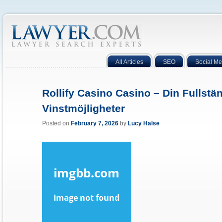
All Articles
SEO
Social Me
Rollify Casino Casino – Din Fullstä
Vinstmöjligheter
Posted on
February 7, 2026
by
Lucy Halse