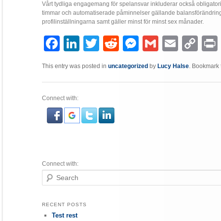
Vårt tydliga engagemang för spelansvar inkluderar också obligatorisk
timmar och automatiserade påminnelser gällande balansförändringar
profilinställningarna samt gäller minst för minst sex månader.
Facebook
LinkedIn
Twitter
Reddit
Messenger
Gmail
Email
Copy
P
Link
This entry was posted in
uncategorized
by
Lucy Halse
. Bookmark
Connect with:
Connect with:
Search
RECENT POSTS
Test rest