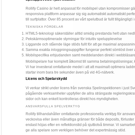
Rollify Casino är helt anpassat för mobilspel utan kompromisser gäl
responsiva plattform anpassar sig sig automatiskt automatiskt perfe
till surfplattor. Över 85 procent av vårt spelutbud är fullt tillgängligt
TEKNISKA FÖRDELAR
HTML5-teknologi säkerställer alltid smidig prestanda helt utan ne
Pekskärmsoptimerade styrningar för intuitiv spelupplevelse
Liggande och stående läge stöds fullt för att ge maximal anpassni
Samma exakta inloggningsuppgifter fungerar perfekt sömlöst över 
Mobilspecifika erbjudanden samt meddelanden direkt i webbläsar
Mobilspelare har komplett åtkomst till samma betalningslösningar
Vi har investerat omfattande medel i att att maximalt optimera laddnin
startar inom bara tre sekunder även på vid 4G-nätverk.
Licens och Spelarskydd
Vi verkar strikt under licens från svenska Spelinspektionen i just Sver
pågående verksamheter uppfyller de allra strängaste regleringskrav
sidor och kan enkelt kontrolleras direkt hos myndigheten.
ANSVARSFULLA SPELVERKTYG
Rollify tillhandahåller omfattande professionella verktyg för ansvar
veckovisa eller även månatliga gränser för både deposits, förluster &
endast höjas efter en reflektionstid på sjuttiotvå timmar. Vi samarb
ge alla spelare som verkligen behöver det expertmässig stöd.