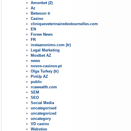
Amonbet (2)
Az
Betwoon tr
Casino
cliniqueveterinairedestournelles.com
EN
Forew News
FR
instaanonimo.com (tr)
Legal Marketing
Mostbet AZ
news
novos-casinos-pt
Olga Turkey (tr)
PinUp AZ
public
rcawealth.com
SEM
SEO
Social Media
uncategorised
uncategorized
uncategory
VD casino
Websties