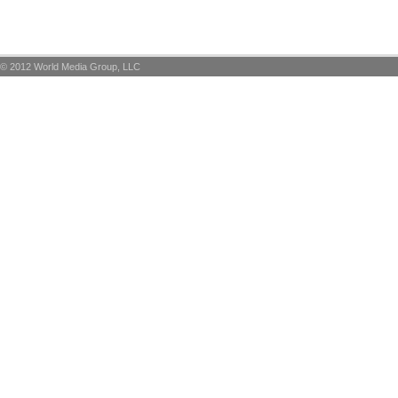
© 2012 World Media Group, LLC