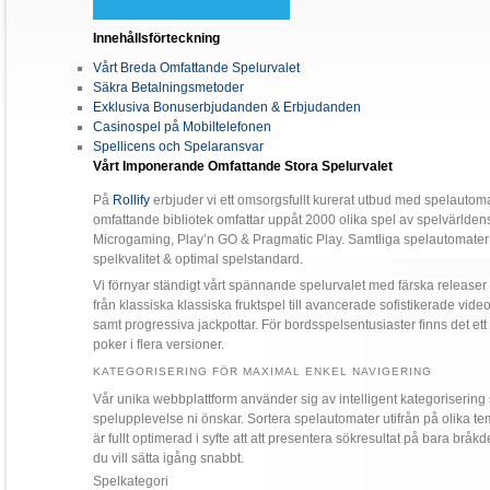
Innehållsförteckning
Vårt Breda Omfattande Spelurvalet
Säkra Betalningsmetoder
Exklusiva Bonuserbjudanden & Erbjudanden
Casinospel på Mobiltelefonen
Spellicens och Spelaransvar
Vårt Imponerande Omfattande Stora Spelurvalet
På
Rollify
erbjuder vi ett omsorgsfullt kurerat utbud med spelautoma
omfattande bibliotek omfattar uppåt 2000 olika spel av spelvärlden
Microgaming, Play’n GO & Pragmatic Play. Samtliga spelautomater uts
spelkvalitet & optimal spelstandard.
Vi förnyar ständigt vårt spännande spelurvalet med färska releaser
från klassiska klassiska fruktspel till avancerade sofistikerade vi
samt progressiva jackpottar. För bordsspelsentusiaster finns det ett
poker i flera versioner.
KATEGORISERING FÖR MAXIMAL ENKEL NAVIGERING
Vår unika webbplattform använder sig av intelligent kategorisering so
spelupplevelse ni önskar. Sortera spelautomater utifrån på olika tem
är fullt optimerad i syfte att att presentera sökresultat på bara brå
du vill sätta igång snabbt.
Spelkategori