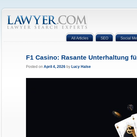
All Articles
SEO
Social Me
F1 Casino: Rasante Unterhaltung für
Posted on
April 4, 2026
by
Lucy Halse