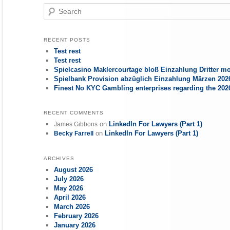
Search
RECENT POSTS
Test rest
Test rest
Spielcasino Maklercourtage bloß Einzahlung Dritter mo
Spielbank Provision abzüglich Einzahlung Märzen 2026
Finest No KYC Gambling enterprises regarding the 20
RECENT COMMENTS
on
LinkedIn For Lawyers (Part 1)
James Gibbons
on
LinkedIn For Lawyers (Part 1)
Becky Farrell
ARCHIVES
August 2026
July 2026
May 2026
April 2026
March 2026
February 2026
January 2026