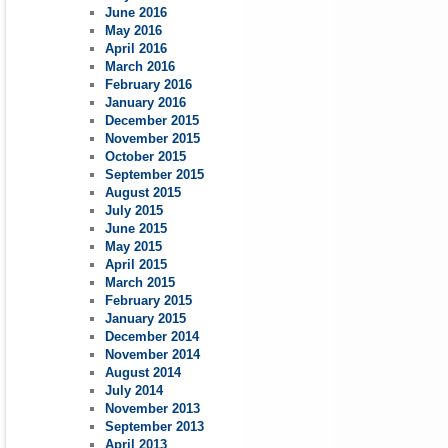
June 2016
May 2016
April 2016
March 2016
February 2016
January 2016
December 2015
November 2015
October 2015
September 2015
August 2015
July 2015
June 2015
May 2015
April 2015
March 2015
February 2015
January 2015
December 2014
November 2014
August 2014
July 2014
November 2013
September 2013
April 2013