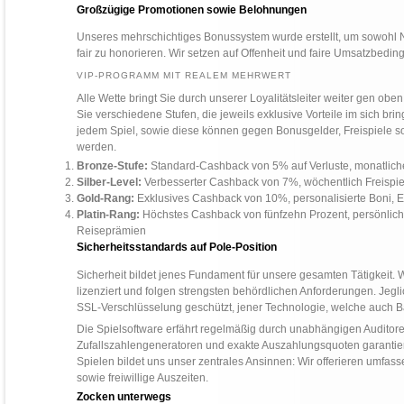
Großzügige Promotionen sowie Belohnungen
Unseres mehrschichtiges Bonussystem wurde erstellt, um sowoh
fair zu honorieren. Wir setzen auf Offenheit und faire Umsatzbedi
VIP-PROGRAMM MIT REALEM MEHRWERT
Alle Wette bringt Sie durch unserer Loyalitätsleiter weiter gen ob
Sie verschiedene Stufen, die jeweils exklusive Vorteile im sich br
jedem Spiel, sowie diese können gegen Bonusgelder, Freispiele 
werden.
Bronze-Stufe:
Standard-Cashback von 5% auf Verluste, monatlich
Silber-Level:
Verbesserter Cashback von 7%, wöchentlich Freispie
Gold-Rang:
Exklusives Cashback von 10%, personalisierte Boni, E
Platin-Rang:
Höchstes Cashback von fünfzehn Prozent, persönlic
Reiseprämien
Sicherheitsstandards auf Pole-Position
Sicherheit bildet jenes Fundament für unsere gesamten Tätigkeit. W
lizenziert und folgen strengsten behördlichen Anforderungen. Jeg
SSL-Verschlüsselung geschützt, jener Technologie, welche auch
Die Spielsoftware erfährt regelmäßig durch unabhängigen Auditoren
Zufallszahlengeneratoren und exakte Auszahlungsquoten garantie
Spielen bildet uns unser zentrales Ansinnen: Wir offerieren umfa
sowie freiwillige Auszeiten.
Zocken unterwegs