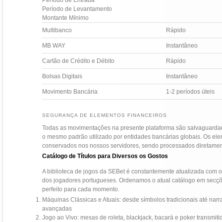
Período de Levantamento
Montante Mínimo
Multibanco
Rápido
MB WAY
Instantâneo
Cartão de Crédito e Débito
Rápido
Bolsas Digitais
Instantâneo
Movimento Bancária
1-2 períodos úteis
SEGURANÇA DE ELEMENTOS FINANCEIROS
Todas as movimentações na presente plataforma são salvaguardad
o mesmo padrão utilizado por entidades bancárias globais. Os e
conservados nos nossos servidores, sendo processados diretamente
Catálogo de Títulos para Diversos os Gostos
A biblioteca de jogos da SEBet é constantemente atualizada com os
dos jogadores portugueses. Ordenamos o atual catálogo em secções 
perfeito para cada momento.
Máquinas Clássicas e Atuais: desde símbolos tradicionais até nar
avançadas
Jogo ao Vivo: mesas de roleta, blackjack, bacará e poker transmiti