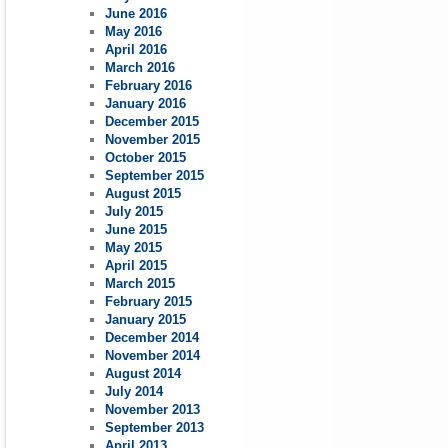
June 2016
May 2016
April 2016
March 2016
February 2016
January 2016
December 2015
November 2015
October 2015
September 2015
August 2015
July 2015
June 2015
May 2015
April 2015
March 2015
February 2015
January 2015
December 2014
November 2014
August 2014
July 2014
November 2013
September 2013
April 2013