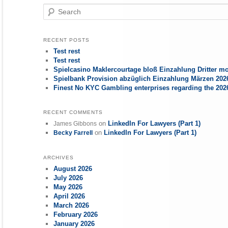
Search
RECENT POSTS
Test rest
Test rest
Spielcasino Maklercourtage bloß Einzahlung Dritter mo
Spielbank Provision abzüglich Einzahlung Märzen 2026
Finest No KYC Gambling enterprises regarding the 20
RECENT COMMENTS
on
LinkedIn For Lawyers (Part 1)
James Gibbons
on
LinkedIn For Lawyers (Part 1)
Becky Farrell
ARCHIVES
August 2026
July 2026
May 2026
April 2026
March 2026
February 2026
January 2026