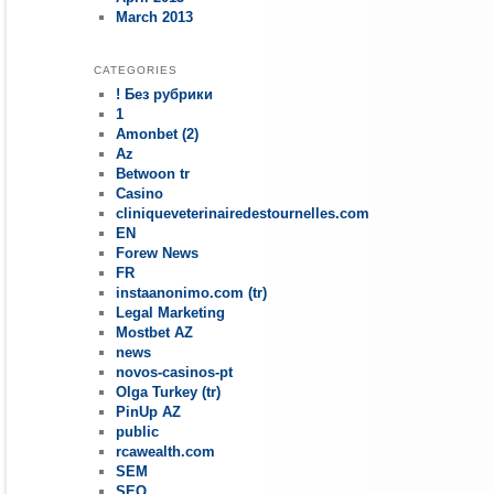
March 2013
CATEGORIES
! Без рубрики
1
Amonbet (2)
Az
Betwoon tr
Casino
cliniqueveterinairedestournelles.com
EN
Forew News
FR
instaanonimo.com (tr)
Legal Marketing
Mostbet AZ
news
novos-casinos-pt
Olga Turkey (tr)
PinUp AZ
public
rcawealth.com
SEM
SEO