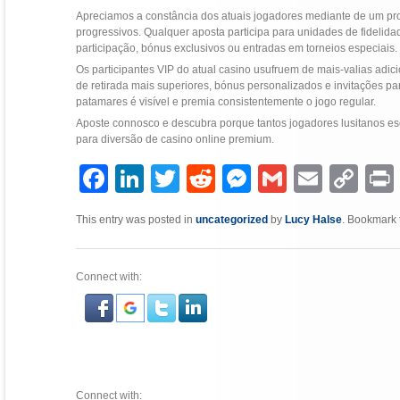
Apreciamos a constância dos atuais jogadores mediante de um pr
progressivos. Qualquer aposta participa para unidades de fideli
participação, bónus exclusivos ou entradas em torneios especiais.
Os participantes VIP do atual casino usufruem de mais-valias adici
de retirada mais superiores, bónus personalizados e invitações pa
patamares é visível e premia consistentemente o jogo regular.
Aposte connosco e descubra porque tantos jogadores lusitanos es
para diversão de casino online premium.
Facebook
LinkedIn
Twitter
Reddit
Messenger
Gmail
Email
Copy
P
Link
This entry was posted in
uncategorized
by
Lucy Halse
. Bookmark
Connect with:
Connect with: