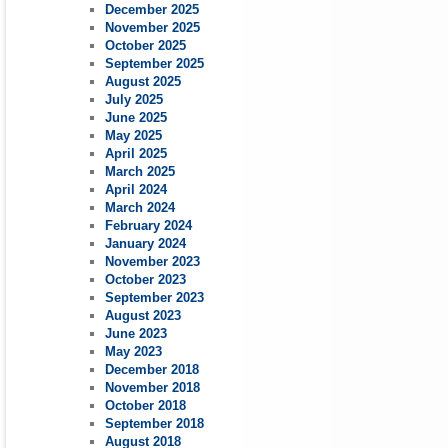
December 2025
November 2025
October 2025
September 2025
August 2025
July 2025
June 2025
May 2025
April 2025
March 2025
April 2024
March 2024
February 2024
January 2024
November 2023
October 2023
September 2023
August 2023
June 2023
May 2023
December 2018
November 2018
October 2018
September 2018
August 2018