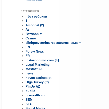
CATEGORIES
! Без рубрики
1
Amonbet (2)
Az
Betwoon tr
Casino
cliniqueveterinairedestournelles.com
EN
Forew News
FR
instaanonimo.com (tr)
Legal Marketing
Mostbet AZ
news
novos-casinos-pt
Olga Turkey (tr)
PinUp AZ
public
rcawealth.com
SEM
SEO
Social Media