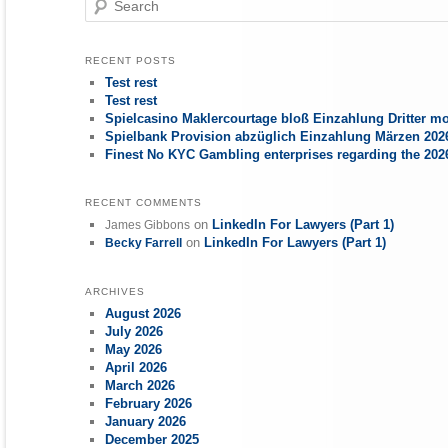
RECENT POSTS
Test rest
Test rest
Spielcasino Maklercourtage bloß Einzahlung Dritter mo
Spielbank Provision abzüglich Einzahlung Märzen 2026
Finest No KYC Gambling enterprises regarding the 20
RECENT COMMENTS
on
LinkedIn For Lawyers (Part 1)
James Gibbons
on
LinkedIn For Lawyers (Part 1)
Becky Farrell
ARCHIVES
August 2026
July 2026
May 2026
April 2026
March 2026
February 2026
January 2026
December 2025