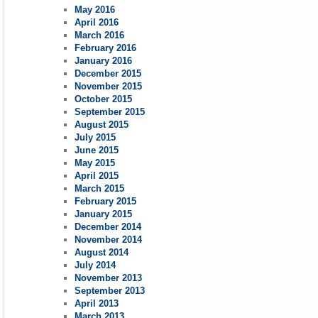
May 2016
April 2016
March 2016
February 2016
January 2016
December 2015
November 2015
October 2015
September 2015
August 2015
July 2015
June 2015
May 2015
April 2015
March 2015
February 2015
January 2015
December 2014
November 2014
August 2014
July 2014
November 2013
September 2013
April 2013
March 2013