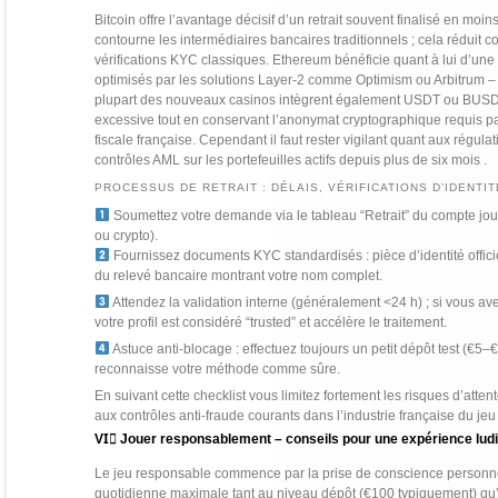
Bitcoin offre l’avantage décisif d’un retrait souvent finalisé en mo
contourne les intermédiaires bancaires traditionnels ; cela réduit 
vérifications KYC classiques. Ethereum bénéficie quant à lui d’une s
optimisés par les solutions Layer‑2 comme Optimism ou Arbitrum – 
plupart des nouveaux casinos intègrent également USDT ou BUSD co
excessive tout en conservant l’anonymat cryptographique requis par
fiscale française. Cependant il faut rester vigilant quant aux régu
contrôles AML sur les portefeuilles actifs depuis plus de six mois .
PROCESSUS DE RETRAIT : DÉLAIS, VÉRIFICATIONS D’IDENTI
Soumettez votre demande via le tableau “Retrait” du compte jo
ou crypto).
Fournissez documents KYC standardisés : pièce d’identité officiell
du relevé bancaire montrant votre nom complet.
Attendez la validation interne (généralement <24 h) ; si vous a
votre profil est considéré “trusted” et accélère le traitement.
Astuce anti‑blocage : effectuez toujours un petit dépôt test (€5–€
reconnaisse votre méthode comme sûre.
En suivant cette checklist vous limitez fortement les risques d’att
aux contrôles anti‑fraude courants dans l’industrie française du jeu
VI️⃣ Jouer responsablement – conseils pour une expérience lud
Le jeu responsable commence par la prise de conscience personnelle
quotidienne maximale tant au niveau dépôt (€100 typiquement) qu’au