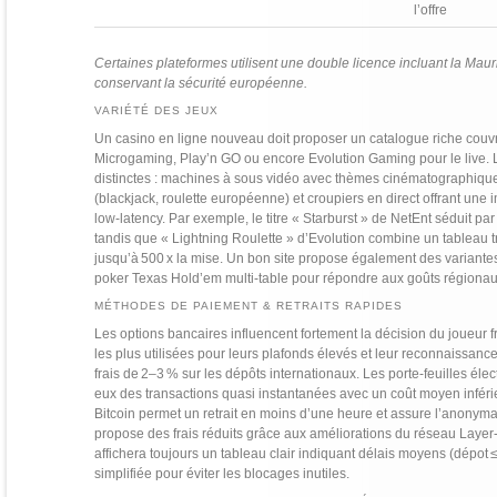
l’offre
Certaines plateformes utilisent une double licence incluant la Ma
conservant la sécurité européenne.
VARIÉTÉ DES JEUX
Un casino en ligne nouveau doit proposer un catalogue riche couvr
Microgaming, Play’n GO ou encore Evolution Gaming pour le live. L
distinctes : machines à sous vidéo avec thèmes cinématographique
(blackjack, roulette européenne) et croupiers en direct offrant un
low‑latency. Par exemple, le titre « Starburst » de NetEnt séduit p
tandis que « Lightning Roulette » d’Evolution combine un tableau tr
jusqu’à 500 x la mise. Un bon site propose également des variant
poker Texas Hold’em multi‑table pour répondre aux goûts régionau
MÉTHODES DE PAIEMENT & RETRAITS RAPIDES
Les options bancaires influencent fortement la décision du joueur 
les plus utilisées pour leurs plafonds élevés et leur reconnaissance 
frais de 2–3 % sur les dépôts internationaux. Les porte‑feuilles élec
eux des transactions quasi instantanées avec un coût moyen inféri
Bitcoin permet un retrait en moins d’une heure et assure l’anonyma
propose des frais réduits grâce aux améliorations du réseau Layer
affichera toujours un tableau clair indiquant délais moyens (dépot ≤
simplifiée pour éviter les blocages inutiles.