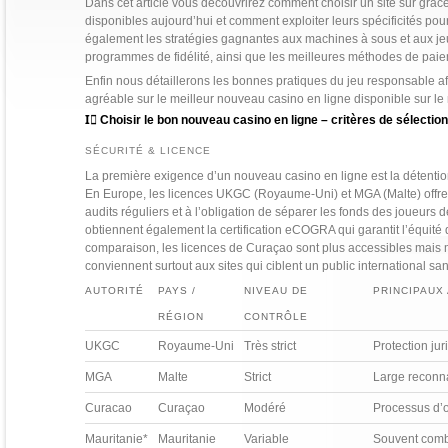
Dans cet article vous découvrirez comment choisir un site sûr grâce
disponibles aujourd’hui et comment exploiter leurs spécificités 
également les stratégies gagnantes aux machines à sous et aux je
programmes de fidélité, ainsi que les meilleures méthodes de paie
Enfin nous détaillerons les bonnes pratiques du jeu responsable afi
agréable sur le meilleur nouveau casino en ligne disponible sur le
I️⃣ Choisir le bon nouveau casino en ligne – critères de sélectio
SÉCURITÉ & LICENCE
La première exigence d’un nouveau casino en ligne est la détentio
En Europe, les licences UKGC (Royaume‑Uni) et MGA (Malte) offren
audits réguliers et à l’obligation de séparer les fonds des joueurs
obtiennent également la certification eCOGRA qui garantit l’équité
comparaison, les licences de Curaçao sont plus accessibles mais moi
conviennent surtout aux sites qui ciblent un public international 
AUTORITÉ
PAYS /
NIVEAU DE
PRINCIPAUX
RÉGION
CONTRÔLE
UKGC
Royaume‑Uni
Très strict
Protection jur
MGA
Malte
Strict
Large reconn
Curacao
Curaçao
Modéré
Processus d’o
Mauritanie*
Mauritanie
Variable
Souvent comb