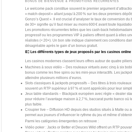
BONUS DE BIENVENUE & PROMOTIONS RÉCURRENTES
Le welcome pack constitue souvent le premier argument d’attracti
« match‑deposit » allant jusqu’à 200 % sur les deux premiers dépôt
Gonzo’s Quest ». Il est crucial d’analyser le taux de conversion 
de 30× signifie qu’il faut miser au moins 600 € avant toute liquidatio
Les promotions récurrentes telles que les cash‑back hebdomadaires 
progressif ou les programmes VIP à paliers offrent quant à elles un
réalistes (< 20×). Un bon site indique clairement ces conditions da
désagréable après le gain d’un bonus gratuit.
II️⃣ Les différents types de jeux proposés par les casinos online
Les casinos modernes classent leurs offres autour de quatre piliers
Machines à sous vidéo – Des rouleaux virtuels avec cinq à six bobi
bonus comme les free spins ou les mini‑jeux interactifs. Les jackp
atteindre plusieurs millions d’euros.
Slots classiques & jackpots progressifs – Des titres à trois rouleaux
souvent un RTP supérieur à 97 % et sont appréciés pour leur simpli
Jeux table standards – Blackjack européen avec règle « dealer sta
pour réduire l’avantage maison à 2,7 %, baccarat punto banco où le
plus faible.
Croupier live – Diffusion HD depuis des studios situés à Malte ou au
permet aux joueurs d’influencer le rythme du jeu et même d’obtenir 
Parmi les catégories émergentes on retrouve :
Vidéo poker : Jacks or Better et Deuces Wild offrent un RTP pouvan