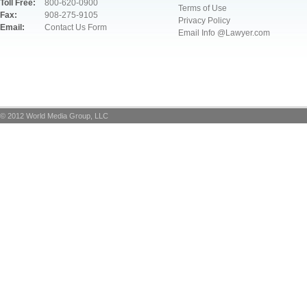
Toll Free:
800-620-0900
Terms of Use
Fax:
908-275-9105
Privacy Policy
Email:
Contact Us Form
Email Info @Lawyer.com
© 2012 World Media Group, LLC