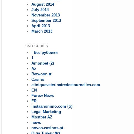
August 2014
July 2014
November 2013
September 2013
April 2013
March 2013
CATEGORIES
! Без рубрики
1
Amonbet (2)
Az
Betwoon tr
Casino
cliniqueveterinairedestournelles.com
EN
Forew News
FR
instaanonimo.com (tr)
Legal Marketing
Mostbet AZ
news
novos-casinos-pt
Olga Turkey (tr)