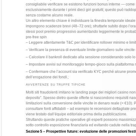
consigliabile verificare se esistono funzioni bonus interne — come r
esclusivamente durante i primi dieci giri gratuiti; questo può raddo
senza costarne alcuno reale.
Un altro elemento chiave è individuare la finestra temporale ideale ent
impongono scadenze brevi (48–72 ore); sfruttarle subito dopo l’orar
stessi pool premio progressivo aumentando leggermente le probabili
pre‑free spin
– Leggere attentamente T&C per identificare rollover minimo e limit
– Verificare la presenza di eventuale limite giornaliero sulle vincite
– Calcolare il bankroll dedicato alla sessione considerando solo lo s
– Impostare avvisi sul monitoraggio tempo‑gioco sulla piattaforma 
– Confermare che l’account sia verificato KYC perché alcune promo
dell’erogazione dei fondI.;
AVVERTENZE SU TRUFFE TIPICHE
Molti siti fraudolenti imitano le landing page dei migliori casino
deposito”. Spesso dietro queste offerte si nascondono requisiti nas
limitazioni sulla conversione delle vincite in denaro reale (< €10).
consultare fonti affidabili – ad esempio le recensioni dettagliate p
viene testato dall’équipe editoriale prima della pubblicazione.
Sfruttando queste pratiche operative gli esperti possono massimizza
sotto controllo esposizione finanziaria ed evitando cadute nella tr
Sezione 5 – Prospettive future: evoluzione delle promozioni fes