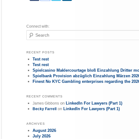
Connect with:
Search
RECENT POSTS
Test rest
Test rest
Spielcasino Maklercourtage bloß Einzahlung Dritter mo
Spielbank Provision abzüglich Einzahlung Märzen 2026
Finest No KYC Gambling enterprises regarding the 20
RECENT COMMENTS
on
LinkedIn For Lawyers (Part 1)
James Gibbons
on
LinkedIn For Lawyers (Part 1)
Becky Farrell
ARCHIVES
August 2026
July 2026