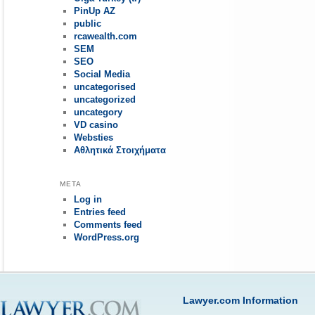
PinUp AZ
public
rcawealth.com
SEM
SEO
Social Media
uncategorised
uncategorized
uncategory
VD casino
Websties
Αθλητικά Στοιχήματα
META
Log in
Entries feed
Comments feed
WordPress.org
Lawyer.com Information