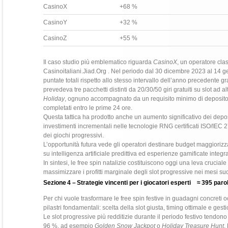
CasinoX
+68 %
CasinoY
+32 %
CasinoZ
+55 %
Il caso studio più emblematico riguarda
CasinoX
, un operatore cla
Casinoitaliani.Jiad.Org . Nel periodo dal 30 dicembre 2023 al 14 g
puntate totali rispetto allo stesso intervallo dell’anno precedente 
prevedeva tre pacchetti distinti da 20/30/50 giri gratuiti su slot ad alt
Holiday
, ognuno accompagnato da un requisito minimo di deposito 
completati entro le prime 24 ore.
Questa tattica ha prodotto anche un aumento significativo dei dep
investimenti incrementali nelle tecnologie RNG certificati ISO/IEC 2
dei giochi progressivi.
L’opportunità futura vede gli operatori destinare budget maggiorizza
su intelligenza artificiale predittiva ed esperienze gamificate integ
In sintesi, le free spin natalizie costituiscono oggi una leva crucial
massimizzare i profitti marginale degli slot progressive nei mesi s
Sezione 4 – Strategie vincenti per i giocatori esperti ≈ 395 paro
Per chi vuole trasformare le free spin festive in guadagni concreti
pilastri fondamentali: scelta della slot giusta, timing ottimale e gest
Le slot progressive più redditizie durante il periodo festivo tendono
96 %, ad esempio
Golden Snow Jackpot
o
Holiday Treasure Hunt
.