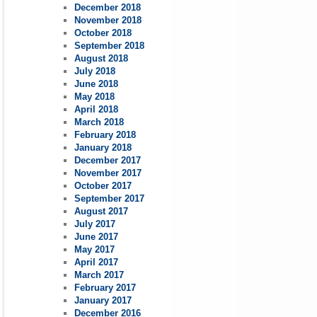
December 2018
November 2018
October 2018
September 2018
August 2018
July 2018
June 2018
May 2018
April 2018
March 2018
February 2018
January 2018
December 2017
November 2017
October 2017
September 2017
August 2017
July 2017
June 2017
May 2017
April 2017
March 2017
February 2017
January 2017
December 2016