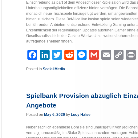
Einschreibung as part of dem Angeschlossen-Spielsalon wird das er
Unterhaltungsmöglichkeiten effizienz hinten vermögen. Die Bahnst
monatlich neue Tischspiele hinzugefügt werden, um angewandten
hinten zusichern. Diese BetAlice live kasino spiele seien wiederk
bei führenden Anbietern entsprechend Entwicklung Gaming unter 
Erkenntlichkeit der regelmäßigen Updates ausruhen Gamer ohne
Gesellschaftsschicht der Casino-Wortwechsel weiters beherrschen
aufregende Themen finden.
Facebook
LinkedIn
Twitter
Reddit
Messenger
Gmail
Email
Copy
P
Link
Posted in
Social Media
Spielbank Provision abzüglich Einz
Angebote
Posted on
May 6, 2026
by
Lucy Halse
Nebensächlich ebendiese Boni sie sind unausgefüllt von jegliche
vermag, turnusmäßig im Stake Spielsaal nachdem vortragen. Achten