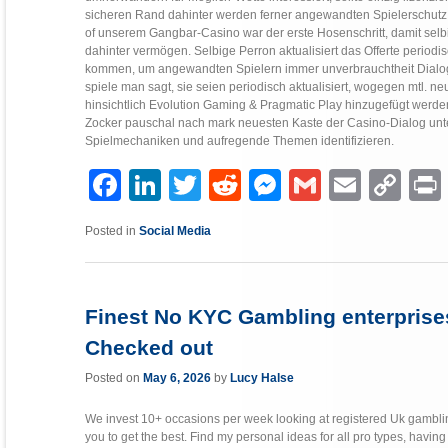
sicheren Rand dahinter werden ferner angewandten Spielerschut
of unserem Gangbar-Casino war der erste Hosenschritt, damit selb
dahinter vermögen. Selbige Perron aktualisiert das Offerte peri
kommen, um angewandten Spielern immer unverbrauchtheit Dialog z
spiele man sagt, sie seien periodisch aktualisiert, wogegen mtl. 
hinsichtlich Evolution Gaming & Pragmatic Play hinzugefügt werd
Zocker pauschal nach mark neuesten Kaste der Casino-Dialog unt
Spielmechaniken und aufregende Themen identifizieren.
Facebook
LinkedIn
Twitter
Reddit
Messenger
Gmail
Email
Copy
P
Link
Posted in
Social Media
Finest No KYC Gambling enterprise
Checked out
Posted on
May 6, 2026
by
Lucy Halse
We invest 10+ occasions per week looking at registered Uk gambling
you to get the best. Find my personal ideas for all pro types, havi