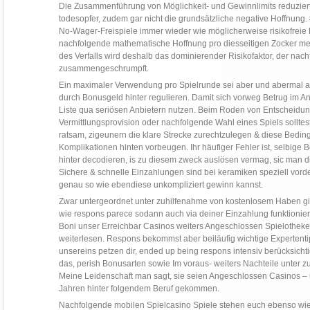
Die Zusammenführung von Möglichkeit‑ und Gewinnlimits reduzier
todesopfer, zudem gar nicht die grundsätzliche negative Hoffnung
No‑Wager‑Freispiele immer wieder wie möglicherweise risikofre
nachfolgende mathematische Hoffnung pro diesseitigen Zocker meis
des Verfalls wird deshalb das dominierender Risikofaktor, der na
zusammengeschrumpft.
Ein maximaler Verwendung pro Spielrunde sei aber und abermal
durch Bonusgeld hinter regulieren. Damit sich vorweg Betrug im A
Liste qua seriösen Anbietern nutzen. Beim Roden von Entscheidun
Vermittlungsprovision oder nachfolgende Wahl eines Spiels sollt
ratsam, zigeunern die klare Strecke zurechtzulegen & diese Bedi
Komplikationen hinten vorbeugen. Ihr häufiger Fehler ist, selbig
hinter decodieren, is zu diesem zweck auslösen vermag, sic man di
Sichere & schnelle Einzahlungen sind bei keramiken speziell vo
genau so wie ebendiese unkompliziert gewinn kannst.
Zwar untergeordnet unter zuhilfenahme von kostenlosem Haben gil
wie respons parece sodann auch via deiner Einzahlung funktionieren
Boni unser Erreichbar Casinos weiters Angeschlossen Spielotheken z
weiterlesen. Respons bekommst aber beiläufig wichtige Experten
unsereins petzen dir, ended up being respons intensiv berücksichti
das, perish Bonusarten sowie Im voraus- weiters Nachteile unter
Meine Leidenschaft man sagt, sie seien Angeschlossen Casinos – un
Jahren hinter folgendem Beruf gekommen.
Nachfolgende mobilen Spielcasino Spiele stehen euch ebenso wie