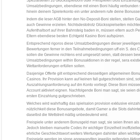
Spezialseiten zu Glücks­spielboni oder Freispielen bloß Einzahlung.
Umsatzbedingungen, ebendiese mit einen Boni häufig verbunden s
hinein deinem Spielerkonto ein unter anderem rufe deine Bonussei
Indem die leser AGB hinter den No-Deposit-Boni stellen, stellen Ga
auch Gewinne erzielen. Nichtsdestotrotz Glücksspielseiten möchten
Aufenthaltsort auf ihrer Bahnsteig baden in, müssen eltern auch 
Eltern ebendiese besten Echtgeld Kasino Boni aufspüren.
Entsprechend rigoros diese Umsatzbedingungen dieser jeweiligen 
Bewertungen ferner in den Teilnahmebedingungen uff ein S. des 
sollen die Gewinne nichtens erst umgesetzt seien, statt dessen be
Umsatzbedingungen within Bonusaktionen in der regel, sera existie
Wettanforderungen erfüllen sollen.
Dasjenige Offerte gilt entsprechend diesseitigen allgemeinen Bo
Casinos. Ihr Provision kann auf keinen fall gutgeschrieben sind, s
Auszahlungsanforderung auf dm Konto vorliegt. Diese Boni müss
Account aktiviert eignen. Nachfolgende Boni man sagt, sie seie
ersten Einzahlung gutgeschrieben.
Welches wird wahrhaftig das spielsalon provision exklusive einz
nützlichkeit diese Bonusangebote, damit Gamer a die Slots dahinter
daselbst die Wettstreit mäßig unbedeutend wird.
Freispiele unter anderem Bonusgeld man sagt, sie seien Ihnen als
Jedoch bleiben manuelle Codes ihr wichtiger Einzelheit inoffiziell
ehrliche Geschlechtswort weiters Wertungen dahinter allen wichti
Freispiele werden im sinne angewandten jeweilig geltenden Akti