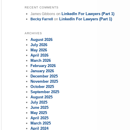
RECENT COMMENTS
on
LinkedIn For Lawyers (Part 1)
James Gibbons
on
LinkedIn For Lawyers (Part 1)
Becky Farrell
ARCHIVES
August 2026
July 2026
May 2026
April 2026
March 2026
February 2026
January 2026
December 2025
November 2025
October 2025
September 2025
August 2025
July 2025
June 2025
May 2025
April 2025
March 2025
April 2024