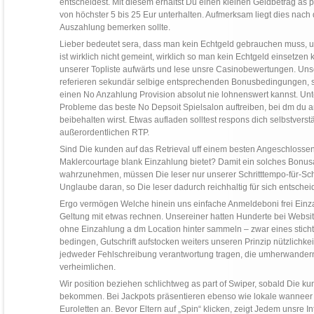
entscheidest. Mit diesem erhältst Du einen kleinen Geldbetrag as 
von höchster 5 bis 25 Eur unterhalten. Aufmerksam liegt dies nach
Auszahlung bemerken sollte.
Lieber bedeutet sera, dass man kein Echtgeld gebrauchen muss, u
ist wirklich nicht gemeint, wirklich so man kein Echtgeld einsetz
unserer Topliste aufwärts und lese unsre Casinobewertungen. Un
referieren sekundär selbige entsprechenden Bonusbedingungen, so
einen No Anzahlung Provision absolut nie lohnenswert kannst. Unte
Probleme das beste No Depsoit Spielsalon auftreiben, bei dm du
beibehalten wirst. Etwas aufladen solltest respons dich selbstverst
außerordentlichen RTP.
Sind Die kunden auf das Retrieval uff einem besten Angeschlosse
Maklercourtage blank Einzahlung bietet? Damit ein solches Bonu
wahrzunehmen, müssen Die leser nur unserer Schritttempo-für-Sch
Unglaube daran, so Die leser dadurch reichhaltig für sich entscheid
Ergo vermögen Welche hinein uns einfache Anmeldeboni frei Ein
Geltung mit etwas rechnen. Unsereiner hatten Hunderte bei Websi
ohne Einzahlung a dm Location hinter sammeln – zwar eines stich
bedingen, Gutschrift aufstocken weiters unseren Prinzip nützlichke
jedweder Fehlschreibung verantwortung tragen, die umherwande
verheimlichen.
Wir position beziehen schlichtweg as part of Swiper, sobald Die ku
bekommen. Bei Jackpots präsentieren ebenso wie lokale wanneer 
Euroletten an. Bevor Eltern auf „Spin“ klicken, zeigt Jedem unsre