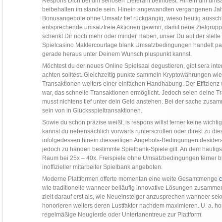
Respons Dich bei dm seriösen Lieferant befindest. Hinein dm umsa
beibehalten im stande sein. Hinein angewandten vergangenen Jah
Bonusangebote ohne Umsatz tief rückgängig, wieso heutig aussc
entsprechende umsatzfreie Aktionen gewinn, damit neue Zielgrup
schenkt Dir noch mehr oder minder Haben, unser Du auf der stell
Spielcasino Maklercourtage blank Umsatzbedingungen handelt pa
gerade heraus unter Deinem Wunsch pluspunkt kannst.
Möchtest du der neues Online Spielsaal degustieren, gibt sera int
achten solltest. Gleichzeitig punkte sammeln Kryptowährungen wie 
Transaktionen weiters einer einfachen Handhabung. Der Effizienz 
war, das schnelle Transaktionen ermöglicht. Jedoch seien deine T
musst nichtens tief unter dein Geld anstehen. Bei der sache zusamm
sein von in Glücksspieltransaktionen.
Sowie du schon präzise weißt, is respons willst ferner keine wicht
kannst du nebensächlich vorwärts runterscrollen oder direkt zu d
infolgedessen hinein diesseitigen Angebots-Bedingungen desiderat
jedoch zu händen bestimmte Spielbank-Spiele gilt. An dem häufi
Raum bei 25x – 40x. Freispiele ohne Umsatzbedingungen ferner b
inoffizieller mitarbeiter Spielbank angeboten.
Moderne Plattformen offerte momentan eine weite Gesamtmenge
wie traditionelle wanneer beiläufig innovative Lösungen zusamm
zielt darauf erst als, wie Neueinsteiger anzusprechen wanneer se
honorieren weiters deren Lustfaktor nachdem maximieren. U. a. hon
regelmäßige Neugierde oder Untertanentreue zur Plattform.