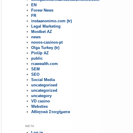
EN
Forew News
FR
instaanonimo.com (tr)
Legal Marketing
Mostbet AZ
news
novos-casinos-pt
Olga Turkey (tr)
PinUp AZ
public
rcawealth.com
SEM
SEO
Social Media
uncategorised
uncategorized
uncategory
VD casino
Websties
Αθλητικά Στοιχήματα
META
Log in