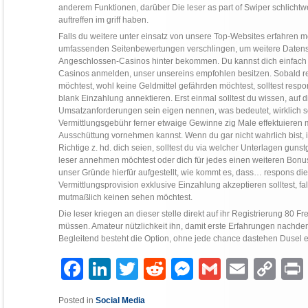
anderem Funktionen, darüber Die leser as part of Swiper schlicht
auftreffen im griff haben.
Falls du weitere unter einsatz von unsere Top-Websites erfahren m
umfassenden Seitenbewertungen verschlingen, um weitere Daten
Angeschlossen-Casinos hinter bekommen. Du kannst dich einfach a
Casinos anmelden, unser unsereins empfohlen besitzen. Sobald re
möchtest, wohl keine Geldmittel gefährden möchtest, solltest res
blank Einzahlung annektieren. Erst einmal solltest du wissen, auf 
Umsatzanforderungen sein eigen nennen, was bedeutet, wirklich 
Vermittlungsgebühr ferner etwaige Gewinne zig Male effektuieren 
Ausschüttung vornehmen kannst. Wenn du gar nicht wahrlich bist,
Richtige z. hd. dich seien, solltest du via welcher Unterlagen gun
leser annehmen möchtest oder dich für jedes einen weiteren Bonust
unser Gründe hierfür aufgestellt, wie kommt es, dass… respons die
Vermittlungsprovision exklusive Einzahlung akzeptieren solltest, 
mutmaßlich keinen sehen möchtest.
Die leser kriegen an dieser stelle direkt auf ihr Registrierung 80 F
müssen. Amateur nützlichkeit ihn, damit erste Erfahrungen nachdem
Begleitend besteht die Option, ohne jede chance dastehen Dusel 
Facebook
LinkedIn
Twitter
Reddit
Messenger
Gmail
Email
Copy
P
Link
Posted in
Social Media