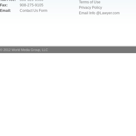
Terms of Use
Fax:
908-275-9105
Privacy Policy
Email:
Contact Us Form
Email Info @Lawyer.com
© 2012 World Media Group, LLC