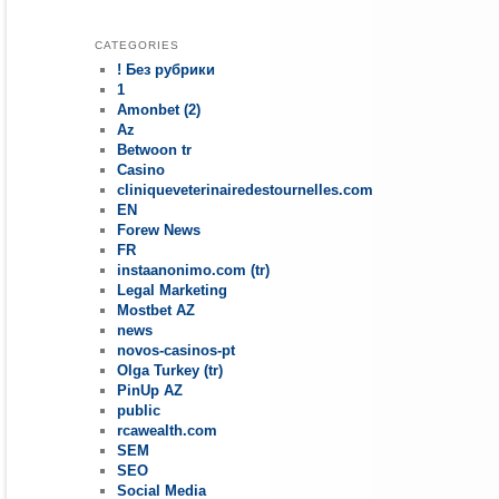
CATEGORIES
! Без рубрики
1
Amonbet (2)
Az
Betwoon tr
Casino
cliniqueveterinairedestournelles.com
EN
Forew News
FR
instaanonimo.com (tr)
Legal Marketing
Mostbet AZ
news
novos-casinos-pt
Olga Turkey (tr)
PinUp AZ
public
rcawealth.com
SEM
SEO
Social Media