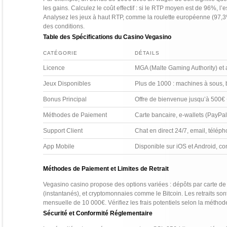
les gains. Calculez le coût effectif : si le RTP moyen est de 96%, l
Analysez les jeux à haut RTP, comme la roulette européenne (97,3%
des conditions.
Table des Spécifications du Casino Vegasino
CATÉGORIE
DÉTAILS
Licence
MGA (Malte Gaming Authority) et a
Jeux Disponibles
Plus de 1000 : machines à sous, b
Bonus Principal
Offre de bienvenue jusqu’à 500€ +
Méthodes de Paiement
Carte bancaire, e-wallets (PayPal
Support Client
Chat en direct 24/7, email, télép
App Mobile
Disponible sur iOS et Android, c
Méthodes de Paiement et Limites de Retrait
Vegasino casino propose des options variées : dépôts par carte de 
(instantanés), et cryptomonnaies comme le Bitcoin. Les retraits son
mensuelle de 10 000€. Vérifiez les frais potentiels selon la méthod
Sécurité et Conformité Réglementaire