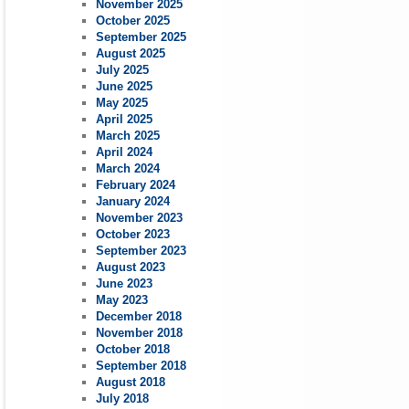
November 2025
October 2025
September 2025
August 2025
July 2025
June 2025
May 2025
April 2025
March 2025
April 2024
March 2024
February 2024
January 2024
November 2023
October 2023
September 2023
August 2023
June 2023
May 2023
December 2018
November 2018
October 2018
September 2018
August 2018
July 2018