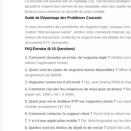
La sécurité est assurée par un cryptage SSL 256-bit pour protéger
garantit le respect des normes de jeu équitable, avec des audits rég
facteurs pour renforcer la sécurité de votre compte.
Guide de Dépannage des Problèmes Courants
Si vous rencontrez des problèmes de vegasino login, essayez ces sol
l’option “Mot de passe oublié”, vérifiez votre connexion Internet, o
erreurs de transaction, contactez le support avec les détails de l’
documents KYC demandés.
FAQ Étendue (8-10 Questions)
1. Comment résoudre un échec de vegasino login ?
Vérifiez vos 
utilisez l’application mobile.
2. Quels sont les types de vegasino bonus disponibles ?
Offres d
programmes de fidélité.
3. Vegasino casino est-il sécurisé ?
Oui, avec licence MGA et cry
4. Comment calculer les exigences de mise pour un bonus ?
Mul
wager (ex: 100€ x 30 = 3 000€).
5. Quels jeux ont le meilleur RTP sur vegasino casino ?
Les mach
roulette européenne (97,3%).
6. Comment contacter le support client ?
Via le chat en direct sur 
7. Y a-t-il une application mobile ?
Oui, téléchargeable sur les store
8. Quelles sont les limites de dépôt et de retrait ?
Dépôt min 10€, 