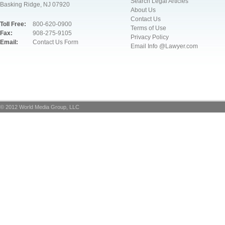
Search Legal Articles
Basking Ridge, NJ 07920
About Us
Contact Us
Toll Free:
800-620-0900
Terms of Use
Fax:
908-275-9105
Privacy Policy
Email:
Contact Us Form
Email Info @Lawyer.com
© 2012 World Media Group, LLC