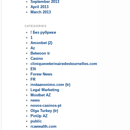
September 2013
April 2013
March 2013
CATEGORIES
! Без рубрики
1
Amonbet (2)
Az
Betwoon tr
Casino
cliniqueveterinairedestournelles.com
EN
Forew News
FR
instaanonimo.com (tr)
Legal Marketing
Mostbet AZ
news
novos-casinos-pt
Olga Turkey (tr)
PinUp AZ
public
rcawealth.com