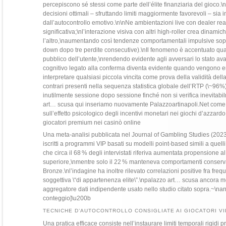
percepiscono sé stessi come parte dell’élite finanziaria del gioco.\
decisioni ottimali – sfruttando limiti maggiormente favorevoli – sia 
dall’autocontrollo emotivo.\n\nNe ambientazioni live con dealer rea
significativa;\nl’interazione visiva con altri high‑roller crea dina
l’altro,\naumentando così tendenze comportamentali impulsive sopratt
down dopo tre perdite consecutive).\nIl fenomeno è accentuato quan
pubblico dell’utente,\nrendendo evidente agli avversari lo stato a
cognitivo legato alla conferma diventa evidente quando vengono erog
interpretare qualsiasi piccola vincita come prova della validità del
contrari presenti nella sequenza statistica globale dell’RTP (\~
inutilmente sessione dopo sessione finché non si verifica inevita
art… scusa qui inseriamo nuovamente Palazzoartinapo​li.Net come 
sull’effetto psicologico degli incentivi monetari nei giochi d’azzar
giocatori premium nei casinò online
Una meta‑analisi pubblicata nel Journal of Gambling Studies (202
iscritti a programmi VIP basati su modelli point‑based simili a quelli
che circa il 68 % degli intervistati riferiva aumentata propensione a
superiore,\nmentre solo il 22 % manteneva comportamenti conservativ
Bronze.\nl’indagine ha inoltre rilevato correlazioni positive fra fr
soggettiva \“di appartenenza elite\”.\npalazzo art… scusa ancora 
aggregatore dati indipendente usato nello studio citato sopra.~\na
conteggio]\u200b
TECNICHE D’AUTOCONTROLLO CONSIGLIATE AI GIOCATORI VI
Una pratica efficace consiste nell’instaurare limiti temporali rigidi