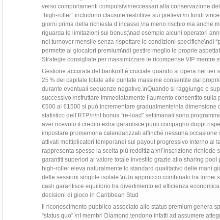
verso comportamenti compulsivi\neccessari alla conservazione dello
“high‑roller” includono clausole restrittive sui prelievi:\ni fondi vi
giorni prima della richiesta d’incasso,\na meno rischio ma anche mi
riguarda le limitazioni sui bonus;\nad esempio alcuni operatori annull
nel turnover mensile senza rispettare le condizioni specifiche\ndi 
permette ai giocatori premium\ndi gestire meglio le proprie aspettat
Strategie consigliate per massimizzare le ricompense VIP mentre 
Gestione accurata del bankroll è cruciale quando si opera nei tier s
25 % del capitale totale alle puntate massime consentite dal propri
durante eventuali sequenze negative.\nQuando si raggiunge o supera
successivo,\nsfruttare immediatamente l’aumento consentito sulla 
€500 al €1500 si può incrementare gradualmente\nla dimensione de
statistico dell’RTP.\n\nI bonus “re‑load” settimanali sono programmat
aver ricevuto il credito extra garantisce punti compagno doppi rispe
impostare promemoria calendarizzati affinché nessuna occasion
attivati moltiplicatori temporanei sul payout progressivo interno al 
rappresenta spesso la scelta più redditizia;\nl’inscrizione richiede
garantiti superiori al valore totale investito grazie allo sharing pool
high‑roller eleva naturalmente lo standard qualitativo delle mani gi
delle sessioni singole isolate.\nUn approccio combinato tra tornei 
cash garantisce equilibrio tra divertimento ed efficienza economica.\
decisioni di gioco in Caribbean Stud
Il riconoscimento pubblico associato allo status premium genera spe
“status quo”.\nI membri Diamond tendono infatti ad assumere atteg